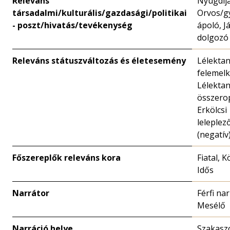
Releváns
Nyugdíja
társadalmi/kulturális/gazdasági/politikai
Orvos/g
- poszt/hivatás/tevékenység
ápoló, 
dolgozó
Releváns státuszváltozás és életesemény
Lélektan
felemelk
Lélektan
összero
Erkölcsi
leleplez
(negatív
Főszereplők releváns kora
Fiatal, 
Idős
Narrátor
Férfi nar
Mesélő
Narráció helye
Szakasz