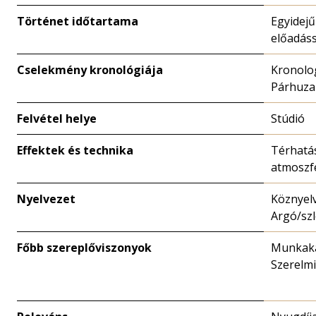
Történet időtartama
Egyidejű
előadáss
Cselekmény kronológiája
Kronolo
Párhuz
Felvétel helye
Stúdió
Effektek és technika
Térhatás
atmoszf
Nyelvezet
Köznyelv
Argó/sz
Főbb szereplőviszonyok
Munkaka
Szerelmi