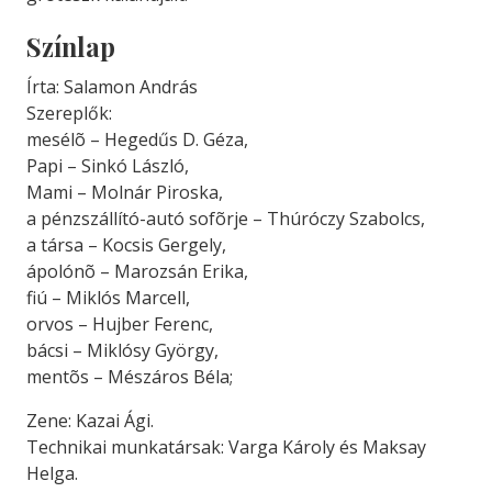
Színlap
Írta: Salamon András
Szereplők:
mesélõ – Hegedűs D. Géza,
Papi – Sinkó László,
Mami – Molnár Piroska,
a pénzszállító-autó sofõrje – Thúróczy Szabolcs,
a társa – Kocsis Gergely,
ápolónõ – Marozsán Erika,
fiú – Miklós Marcell,
orvos – Hujber Ferenc,
bácsi – Miklósy György,
mentõs – Mészáros Béla;
Zene: Kazai Ági.
Technikai munkatársak: Varga Károly és Maksay
Helga.