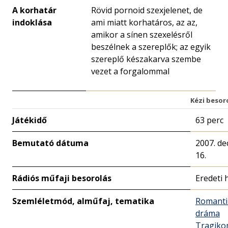
A korhatár
Rövid pornoid szexjelenet, de
indoklása
ami miatt korhatáros, az az,
amikor a sínen szexelésről
beszélnek a szereplők; az egyik
szereplő készakarva szembe
vezet a forgalommal
Kézi besor
Játékidő
63 perc
Bemutató dátuma
2007. d
16.
Rádiós műfaji besorolás
Eredeti 
Szemléletmód, alműfaj, tematika
Romanti
dráma
Tragiko