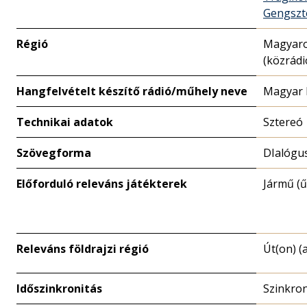
Gengszt
Régió
Magyar
(közrádi
Hangfelvételt készítő rádió/műhely neve
Magyar 
Technikai adatok
Sztereó
Szövegforma
DIalógu
Előforduló releváns játékterek
Jármű (ű
Releváns földrajzi régió
Út(on) (
Időszinkronitás
Szinkro