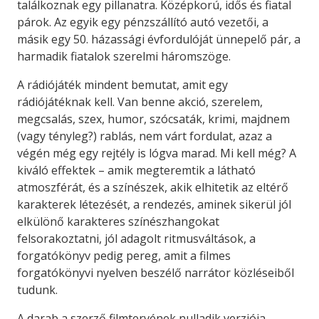
találkoznak egy pillanatra. Középkorú, idős és fiatal
párok. Az egyik egy pénzszállító autó vezetői, a
másik egy 50. házassági évfordulóját ünnepelő pár, a
harmadik fiatalok szerelmi háromszöge.
A rádiójáték mindent bemutat, amit egy
rádiójátéknak kell. Van benne akció, szerelem,
megcsalás, szex, humor, szócsaták, krimi, majdnem
(vagy tényleg?) rablás, nem várt fordulat, azaz a
végén még egy rejtély is lógva marad. Mi kell még? A
kiváló effektek – amik megteremtik a látható
atmoszférát, és a színészek, akik elhitetik az eltérő
karakterek létezését, a rendezés, aminek sikerül jól
elkülönő karakteres színészhangokat
felsorakoztatni, jól adagolt ritmusváltások, a
forgatókönyv pedig pereg, amit a filmes
forgatókönyvi nyelven beszélő narrátor közléseiből
tudunk.
A darab a szerző filmtervének nulladik verziója,