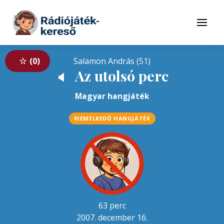
Tovább a navigációhoz
Tovább a tartalomhoz
Menü
0
Salamon András (51)
Az utolsó perc
🔈
Magyar hangjáték
KIEMELKEDŐ HANGJÁTÉK
63 perc
2007. december 16.