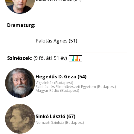
Dramaturg:
Palotás Ágnes (51)
Színészek:
(9 fő, átl. 51 év)
Életkori
eloszlás
Hegedűs D. Géza (54)
nagyítása
Vígszínház (Budapest)
Színház- és Filmművészeti Egyetem (Budapest)
Magyar Rádió (Budapest)
Sinkó László (67)
Nemzeti Színház (Budapest)