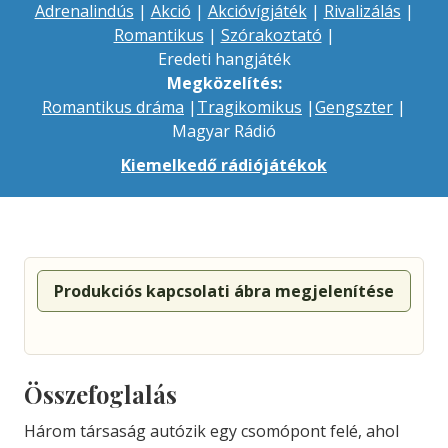
Adrenalindús
|
Akció
|
Akcióvígjáték
|
Rivalizálás
|
Romantikus
|
Szórakoztató
|
Eredeti hangjáték
Megközelítés:
Romantikus dráma
|
Tragikomikus
|
Gengszter
|
Magyar Rádió
Kiemelkedő rádiójátékok
Produkciós kapcsolati ábra megjelenítése
Összefoglalás
Három társaság autózik egy csomópont felé, ahol