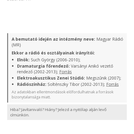
A bemutató idején az intézmény neve:
Magyar Rádió
(MR)
Ekkor a rádió és osztályainak irányítói:
Elnök:
Such György (2006-2010);
Dramaturgia főrendező:
Varsányi Anikó vezető
rendező (2002-2013);
Forrás
Elektroakusztikus Zenei Stúdió:
Megszűnik (2007);
Rádiószínház:
Solténszky Tibor (2002-2013);
Forrás
Az adatokban ellentmondások előfordulhatnak a források
bizonytalansága miatt.
Hiba? Javítanivaló? Hiány? Jelezd a nyitólap alján levő
címünkön.