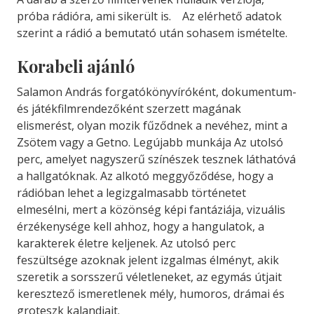
próba rádióra, ami sikerült is. Az elérhető adatok
szerint a rádió a bemutató után sohasem ismételte.
Korabeli ajánló
Salamon András forgatókönyvíróként, dokumentum-
és játékfilmrendezőként szerzett magának
elismerést, olyan mozik fűződnek a nevéhez, mint a
Zsötem vagy a Getno. Legújabb munkája Az utolsó
perc, amelyet nagyszerű színészek tesznek láthatóvá
a hallgatóknak. Az alkotó meggyőződése, hogy a
rádióban lehet a legizgalmasabb történetet
elmesélni, mert a közönség képi fantáziája, vizuális
érzékenysége kell ahhoz, hogy a hangulatok, a
karakterek életre keljenek. Az utolsó perc
feszültsége azoknak jelent izgalmas élményt, akik
szeretik a sorsszerű véletleneket, az egymás útjait
keresztező ismeretlenek mély, humoros, drámai és
groteszk kalandjait.