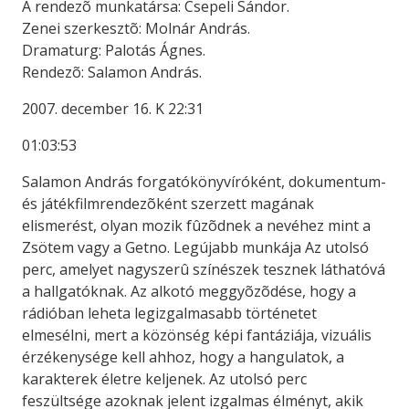
A rendezõ munkatársa: Csepeli Sándor.
Zenei szerkesztõ: Molnár András.
Dramaturg: Palotás Ágnes.
Rendezõ: Salamon András.
2007. december 16. K 22:31
01:03:53
Salamon András forgatókönyvíróként, dokumentum-
és játékfilmrendezõként szerzett magának
elismerést, olyan mozik fûzõdnek a nevéhez mint a
Zsötem vagy a Getno. Legújabb munkája Az utolsó
perc, amelyet nagyszerû színészek tesznek láthatóvá
a hallgatóknak. Az alkotó meggyõzõdése, hogy a
rádióban leheta legizgalmasabb történetet
elmesélni, mert a közönség képi fantáziája, vizuális
érzékenysége kell ahhoz, hogy a hangulatok, a
karakterek életre keljenek. Az utolsó perc
feszültsége azoknak jelent izgalmas élményt, akik