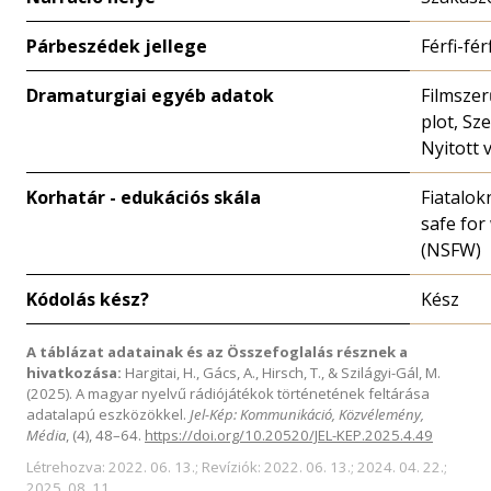
Párbeszédek jellege
Férfi-fér
Dramaturgiai egyéb adatok
Filmszer
plot, Sze
Nyitott 
Korhatár - edukációs skála
Fiatalok
safe for
(NSFW)
Kódolás kész?
Kész
A táblázat adatainak és az Összefoglalás résznek a
hivatkozása:
Hargitai, H., Gács, A., Hirsch, T., & Szilágyi-Gál, M.
(2025). A magyar nyelvű rádiójátékok történetének feltárása
adatalapú eszközökkel.
Jel-Kép: Kommunikáció, Közvélemény,
Média
, (4), 48–64.
https://doi.org/10.20520/JEL-KEP.2025.4.49
Létrehozva: 2022. 06. 13.; Revíziók: 2022. 06. 13.; 2024. 04. 22.;
2025. 08. 11.