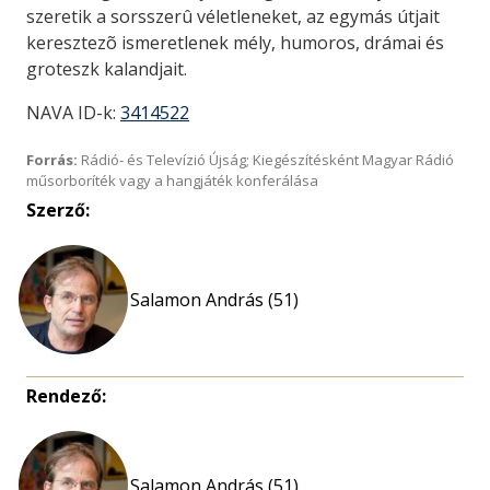
szeretik a sorsszerû véletleneket, az egymás útjait
keresztezõ ismeretlenek mély, humoros, drámai és
groteszk kalandjait.
NAVA ID-k:
3414522
Forrás:
Rádió- és Televízió Újság; Kiegészítésként Magyar Rádió
műsorboríték vagy a hangjáték konferálása
Szerző:
Salamon András (51)
Rendező:
Salamon András (51)