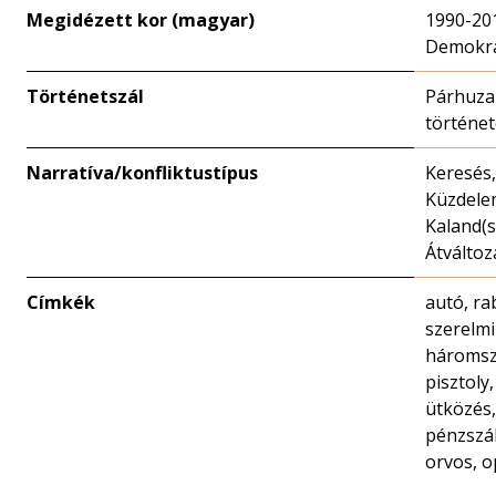
Megidézett kor (magyar)
1990-20
Demokrá
Történetszál
Párhuz
történe
Narratíva/konfliktustípus
Keresés,
Küzdele
Kaland(s
Átváltoz
Címkék
autó, ra
szerelmi
háromsz
pisztoly,
ütközés,
pénzszál
orvos, o