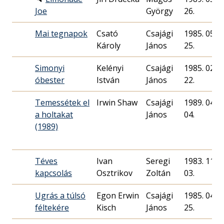
Joe
György
26.
Mai tegnapok
Csató
Csajági
1985. 05.
Károly
János
25.
Simonyi
Kelényi
Csajági
1985. 02.
óbester
István
János
22.
Temessétek el
Irwin Shaw
Csajági
1989. 04.
a holtakat
János
04.
(1989)
Téves
Ivan
Seregi
1983. 11.
kapcsolás
Osztrikov
Zoltán
03.
Ugrás a túlsó
Egon Erwin
Csajági
1985. 04.
féltekére
Kisch
János
25.