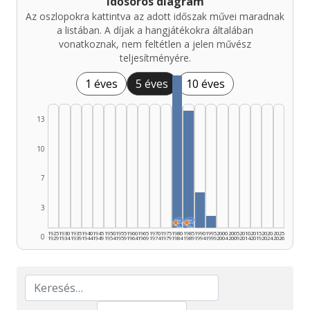
Idősoros diagram
Az oszlopokra kattintva az adott időszak művei maradnak
a listában. A díjak a hangjátékokra általában
vonatkoznak, nem feltétlen a jelen művész
teljesítményére.
1 éves
5 éves
10 éves
13
10
7
3
★
🏆
★
🏆
1925
1930
1935
1940
1945
1950
1955
1960
1965
1970
1975
1980
1985
1990
1995
2000
2005
2010
2015
2020
2025
0
1929
1934
1939
1944
1949
1954
1959
1964
1969
1974
1979
1984
1989
1994
1999
2004
2009
2014
2019
2024
2026