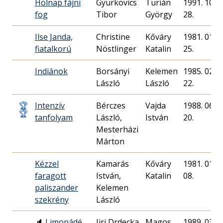
Holnap fájni
Gyurkovics
Turián
1991. 10.
fog
Tibor
György
28.
Ilse Janda,
Christine
Kőváry
1981. 01.
fiatalkorú
Nöstlinger
Katalin
25.
Indiánok
Borsányi
Kelemen
1985. 02.
László
László
22.
🏆
Intenzív
Bérczes
Vajda
1988. 06.
🏆
tanfolyam
László,
István
20.
Mesterházi
Márton
Kézzel
Kamarás
Kőváry
1981. 01.
faragott
István,
Katalin
08.
paliszander
Kelemen
szekrény
László
🔈
Limonádé
Jiri Drdecka
Magos
1989. 03.