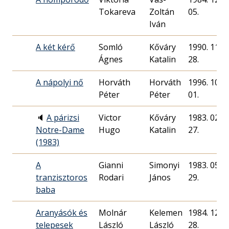
Tokareva
Zoltán
05.
Iván
A két kérő
Somló
Kőváry
1990. 11.
Ágnes
Katalin
28.
A nápolyi nő
Horváth
Horváth
1996. 10.
Péter
Péter
01.
🔈
A párizsi
Victor
Kőváry
1983. 02.
Notre-Dame
Hugo
Katalin
27.
(1983)
A
Gianni
Simonyi
1983. 05.
tranzisztoros
Rodari
János
29.
baba
Aranyásók és
Molnár
Kelemen
1984. 12.
telepesek
László
László
28.