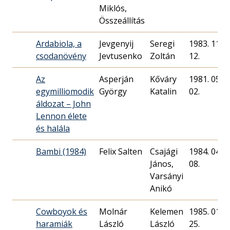
Miklós,
Összeállítás
Ardabiola, a
Jevgenyij
Seregi
1983. 11.
csodanövény
Jevtusenko
Zoltán
12.
Az
Asperján
Kőváry
1981. 05.
egymilliomodik
György
Katalin
02.
áldozat – John
Lennon élete
és halála
Bambi (1984)
Felix Salten
Csajági
1984. 04.
János,
08.
Varsányi
Anikó
Cowboyok és
Molnár
Kelemen
1985. 01.
haramiák
László
László
25.