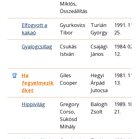
Miklós,
Összeállítás
Elfogyott a
Gyurkovics
Turián
1991. 11.
kakaó
Tibor
György
25.
Gyalogcsillag
Csukás
Csajági
1984. 02.
István
János
12.
🏆
Ha
Giles
Hegyi
1981. 11.
fegyelmezik
Cooper
Árpád
13.
őket
Jutocsa
Hippivilág
Gregory
Balogh
1989. 10.
Corso,
Zsolt
21.
Sükösd
Mihály