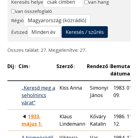
Keresés helye
van hang
van összefoglaló
Keresés
Régió
Keresés / szűrés
Évtized
Összes találat: 27. Megjelenítve: 27.
Díj
Cím
Szerző
Rendező
Bemutató
↕
↕
↕
↕
↕
dátuma
„Keresd meg a
Kiss Anna
Simonyi
1983. 01.
seholnincs
János
09.
várat”
🔈
1933.
Klaus
Kőváry
1986. 11.
május 1.
Lindemann
Katalin
12.
A hömpörödő
Viktoria
Vas-
1984. 12.