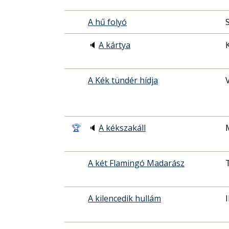
A hű folyó
🔈
A kártya
A Kék tündér hídja
🏆
🔈
A kékszakáll
A két Flamingó Madarász
A kilencedik hullám