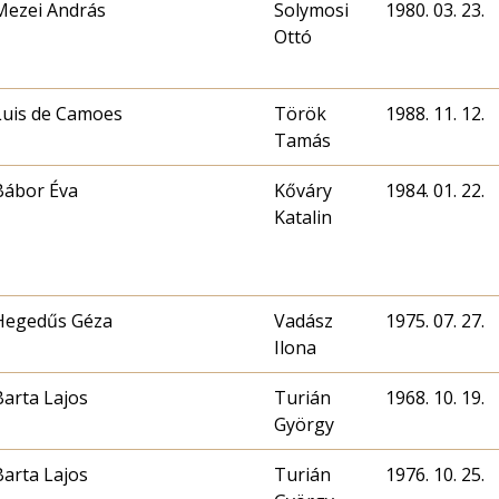
Mezei András
Solymosi
1980. 03. 23.
Ottó
Luis de Camoes
Török
1988. 11. 12.
Tamás
Bábor Éva
Kőváry
1984. 01. 22.
Katalin
Hegedűs Géza
Vadász
1975. 07. 27.
Ilona
Barta Lajos
Turián
1968. 10. 19.
György
Barta Lajos
Turián
1976. 10. 25.