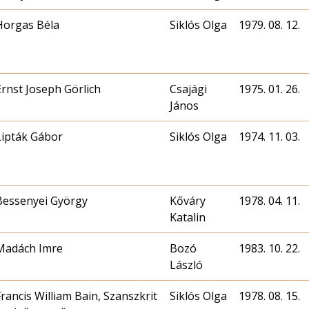
Horgas Béla
Siklós Olga
1979. 08. 12.
Ernst Joseph Görlich
Csajági
1975. 01. 26.
János
Lipták Gábor
Siklós Olga
1974. 11. 03.
Bessenyei György
Kőváry
1978. 04. 11.
Katalin
Madách Imre
Bozó
1983. 10. 22.
László
Francis William Bain, Szanszkrit
Siklós Olga
1978. 08. 15.