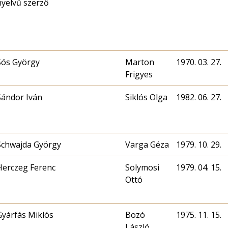
nyelvű szerző
Sós György
Marton
1970. 03. 27.
Frigyes
Sándor Iván
Siklós Olga
1982. 06. 27.
Schwajda György
Varga Géza
1979. 10. 29.
Herczeg Ferenc
Solymosi
1979. 04. 15.
Ottó
Gyárfás Miklós
Bozó
1975. 11. 15.
László