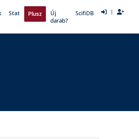
|
k
Stat
Új
ScifiDB
Plusz
darab?