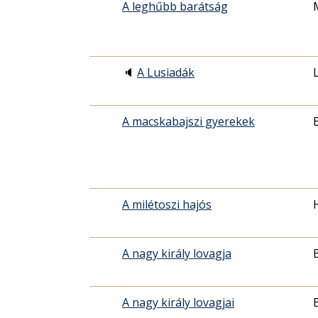
A leghűbb barátság
🔈
A Lusiadák
A macskabajszi gyerekek
A milétoszi hajós
A nagy király lovagja
A nagy király lovagjai