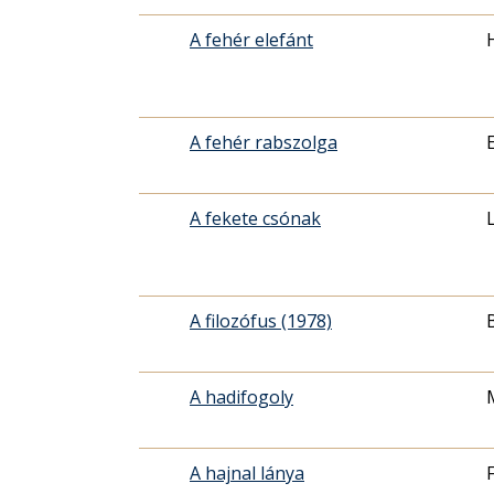
A fehér elefánt
A fehér rabszolga
A fekete csónak
A filozófus (1978)
A hadifogoly
A hajnal lánya