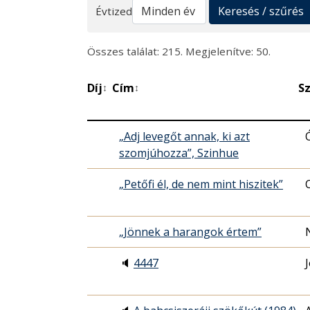
Keresés
Keresés / szűrés
Évtized
Összes találat: 215. Megjelenítve: 50.
Díj
Cím
S
↕
↕
„Adj levegőt annak, ki azt
szomjúhozza”, Szinhue
„Petőfi él, de nem mint hiszitek”
„Jönnek a harangok értem”
🔈
4447