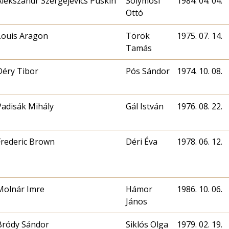
Alekszandr Szergejevics Puskin
Solymosi
1984. 04. 04.
Ottó
Louis Aragon
Török
1975. 07. 14.
Tamás
Déry Tibor
Pós Sándor
1974. 10. 08.
Padisák Mihály
Gál István
1976. 08. 22.
Frederic Brown
Déri Éva
1978. 06. 12.
Molnár Imre
Hámor
1986. 10. 06.
János
Bródy Sándor
Siklós Olga
1979. 02. 19.