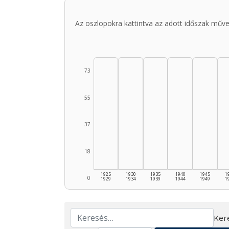
Az oszlopokra kattintva az adott időszak műve
73
55
37
18
1925
1930
1935
1940
1945
1
0
1929
1934
1939
1944
1949
1
Ker