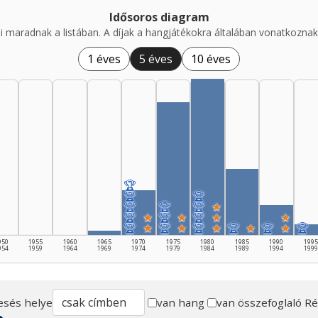
Idősoros diagram
i maradnak a listában. A díjak a hangjátékokra általában vonatkoznak,
1 éves
5 éves
10 éves
🏆
🏆
🏆
🏆
🏆
🏆
★
🏆
★
🏆
★
🏆
★
★
🏆
★
🏆
★
🏆
★
🏆
★
🏆
★
🏆
950
1955
1960
1965
1970
1975
1980
1985
1990
1995
954
1959
1964
1969
1974
1979
1984
1989
1994
1999
esés helye
van hang
van összefoglaló
Ré