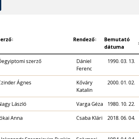
zerző
Rendező
Bemutató
↕
↕
dátuma
Óegyiptomi szerző
Dániel
1990. 03. 13.
Ferenc
Czinder Ágnes
Kőváry
2000. 01. 02.
Katalin
Nagy László
Varga Géza
1980. 10. 22.
Jókai Anna
Csaba Klári
2018. 06. 04.