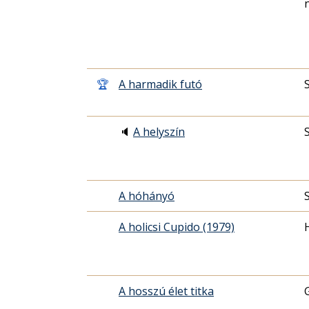
🏆
A harmadik futó
🔈
A helyszín
A hóhányó
A holicsi Cupido (1979)
A hosszú élet titka