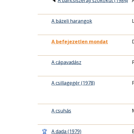
🔈
A bahcsiszeráji szökőkút (1984)
A bázeli harangok
A befejezetlen mondat
A cápavadász
A csillagegér (1978)
A csuhás
🏆
A dada (1979)