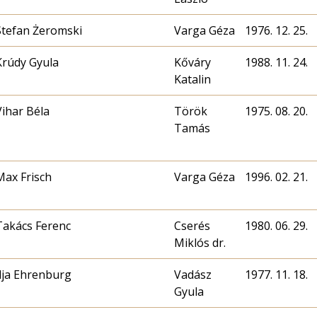
Stefan Żeromski
Varga Géza
1976. 12. 25.
Krúdy Gyula
Kőváry
1988. 11. 24.
Katalin
Vihar Béla
Török
1975. 08. 20.
Tamás
Max Frisch
Varga Géza
1996. 02. 21.
Takács Ferenc
Cserés
1980. 06. 29.
Miklós dr.
Ilja Ehrenburg
Vadász
1977. 11. 18.
Gyula