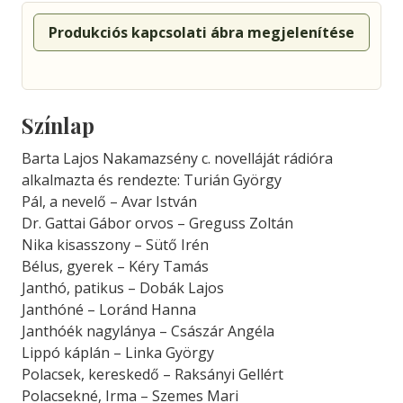
Produkciós kapcsolati ábra megjelenítése
Színlap
Barta Lajos Nakamazsény c. novelláját rádióra
alkalmazta és rendezte: Turián György
Pál, a nevelő – Avar István
Dr. Gattai Gábor orvos – Greguss Zoltán
Nika kisasszony – Sütő Irén
Bélus, gyerek – Kéry Tamás
Janthó, patikus – Dobák Lajos
Janthóné – Loránd Hanna
Janthóék nagylánya – Császár Angéla
Lippó káplán – Linka György
Polacsek, kereskedő – Raksányi Gellért
Polacsekné, Irma – Szemes Mari