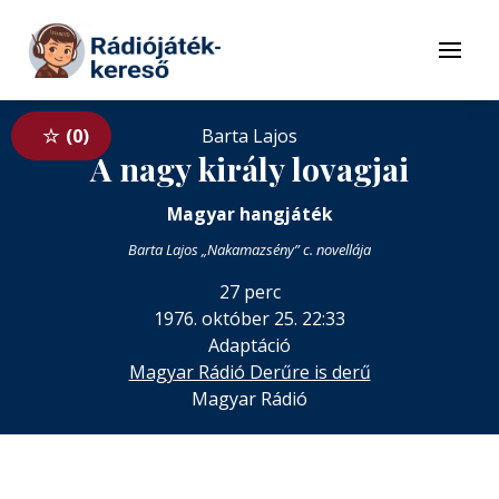
Tovább a navigációhoz
Tovább a tartalomhoz
Menü
0
Barta Lajos
A nagy király lovagjai
Magyar hangjáték
Barta Lajos „Nakamazsény” c. novellája
27 perc
1976. október 25. 22:33
Adaptáció
Magyar Rádió Derűre is derű
Magyar Rádió