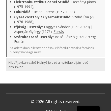
Elektroakusztikus Zenei Stúdió:
Decsényi János
(1975-1994);
Falurádió:
Simon Ferenc (1967-1988);
Gyerekosztály / Gyermekstúdió:
Szabó Éva (?)
(1976-1988);
Ifjúsági Osztály:
Faggyas Sándor (1968-1979) |
Asperján György (1976);
Forrás
Szórakoztató Osztály:
Bozó László (1971-1979);
Forrás
Az adatokban ellentmondások előfordulhatnak a források
bizonytalansága miatt.
Hiba? Javítanivaló? Hiány? Jelezd a nyitólap alján levő
címünkön.
© 2026 All rights reserved.