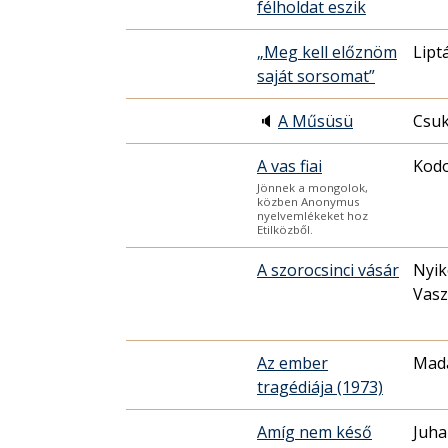
félholdat eszik
„Meg kell előznöm
Lipt
saját sorsomat”
🔈
A Műsüsü
Csuk
A vas fiai
Kodo
Jönnek a mongolok,
közben Anonymus
nyelvemlékeket hoz
Etilközből.
A szorocsinci vásár
Nyik
Vasz
Az ember
Mad
tragédiája (1973)
Amíg nem késő
Juha