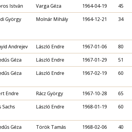
ros István
Varga Géza
1964-04-19
45
di György
Molnár Mihály
1964-12-21
34
yid Andrejev
László Endre
1967-01-06
80
edűs Géza
László Endre
1967-01-29
51
edűs Géza
László Endre
1967-02-19
60
ért Endre
Rácz György
1967-10-28
65
 Sachs
László Endre
1968-01-19
60
edűs Géza
Török Tamás
1968-02-06
40