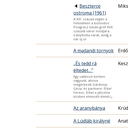
🔈
Beszterce
Miks
ostroma (1961)
A XIX. század végén a
Felvidéken a bolondos
Pongrácz István gróf XVII.
századi várúr módjára
irányította várát, amíg a
vár új úr
A majlandi tornyok
Erdő
„És tedd rá
Kesz
éltedet…”
Egy sakkozó körben
vagyunk, ahova
megérkezik Gárdonyi
Géza, és partnere: Erkel
Ferenc. Erkel a játszma
közben elmeséli életét („
Az aranybánya
Krúd
A Lúdláb királyné
Anat