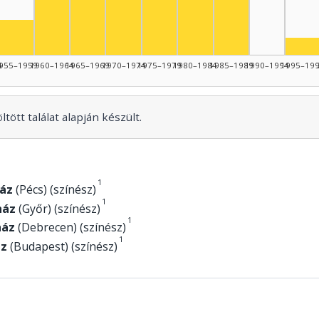
Színész, 1965–1969: 7
Színész, 1985–19
Színész, 1955–1959: 2
Szí
4
955–1959
1960–1964
1965–1969
1970–1974
1975–1979
1980–1984
1985–1989
1990–1994
1995–19
tött találat alapján készült.
1
áz
(Pécs) (színész)
1
ház
(Győr) (színész)
1
ház
(Debrecen) (színész)
1
áz
(Budapest) (színész)