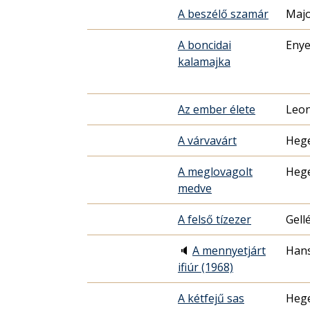
A beszélő szamár
Majo
A boncidai
Enye
kalamajka
Az ember élete
Leon
A várvavárt
Heg
A meglovagolt
Heg
medve
A felső tízezer
Gell
🔈
A mennyetjárt
Hans
ifiúr (1968)
A kétfejű sas
Heg