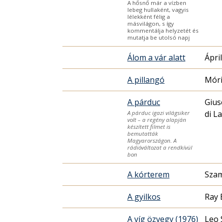
A hősnő már a vízben
lebeg hullaként, vagyis
lélekként félig a
másvilágon, s így
kommentálja helyzetét és
mutatja be utolsó napj
Álom a vár alatt
Ápri
A pillangó
Móri
A párduc
Gius
di L
A párduc igazi világsiker
volt – a regény alapján
készített filmet is
bemutatták
Magyarországon. A
rádióváltozat a rendkívül
bon
A kórterem
Szam
A gyilkos
Ray 
A víg özvegy (1976)
Leo 