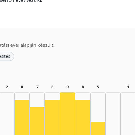
sen 51 évet tesz ki.
ási évei alapján készült.
esítés
2
8
7
8
9
8
5
1
Színész, 1975–1979: 9
Színész, 1960–1964: 8
Színész, 1970–1974: 8
Színész, 1980–1984: 8