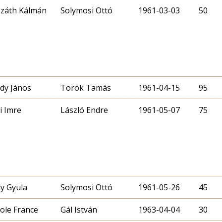
záth Kálmán
Solymosi Ottó
1961-03-03
50
dy János
Török Tamás
1961-04-15
95
i Imre
László Endre
1961-05-07
75
y Gyula
Solymosi Ottó
1961-05-26
45
ole France
Gál István
1963-04-04
30