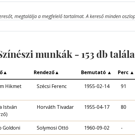
eresőt, megtalálja a megfelelő tartalmat. A kereső minden oszlop 
Színészi munkák -
153
db talála
ő
▲
Rendező
▲
Bemutató
▲
Perc
▲
im Hikmet
Szécsi Ferenc
1955-02-14
91
a István
Horváth Tivadar
1955-04-17
80
rző)
o Goldoni
Solymosi Ottó
1960-09-02
-