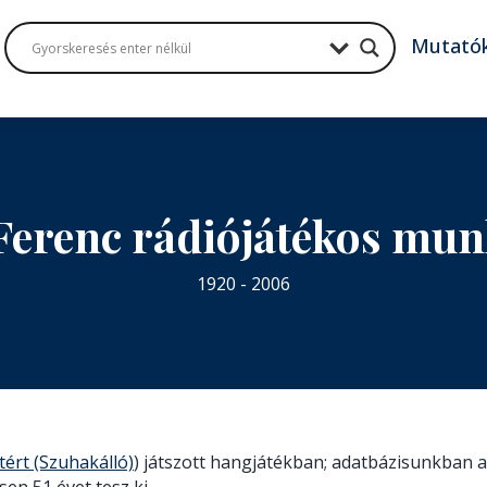
Mutató
Ferenc rádiójátékos mu
1920 - 2006
tért (Szuhakálló)
) játszott hangjátékban; adatbázisunkban az