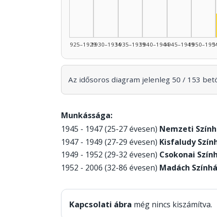
1925–1929
1930–1934
1935–1939
1940–1944
1945–1949
1950–195
1
Az idősoros diagram jelenleg 50 / 153 betöl
Munkássága:
1945 - 1947 (25-27 évesen)
Nemzeti Szính
1947 - 1949 (27-29 évesen)
Kisfaludy Szín
1949 - 1952 (29-32 évesen)
Csokonai Szín
1952 - 2006 (32-86 évesen)
Madách Szính
Kapcsolati ábra
még nincs kiszámítva.