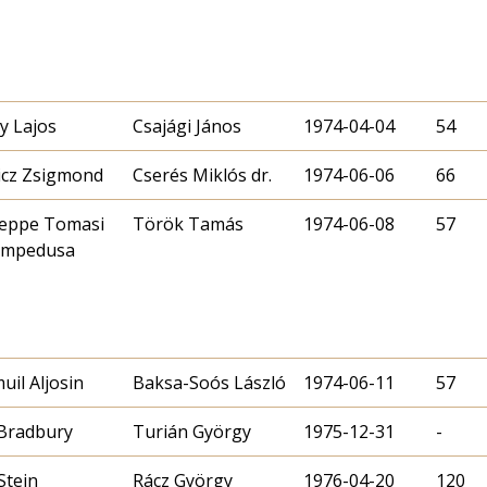
ly Lajos
Csajági János
1974-04-04
54
cz Zsigmond
Cserés Miklós dr.
1974-06-06
66
eppe Tomasi
Török Tamás
1974-06-08
57
ampedusa
uil Aljosin
Baksa-Soós László
1974-06-11
57
Bradbury
Turián György
1975-12-31
-
Stein
Rácz György
1976-04-20
120