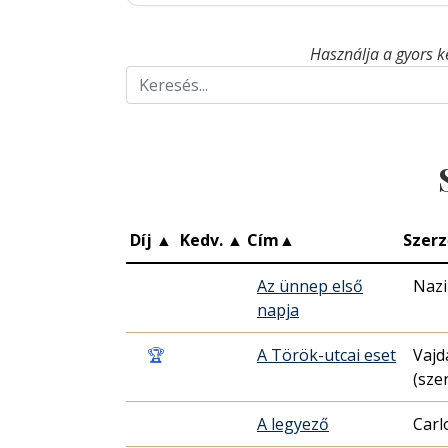
Használja a gyors k
Díj
▲
Kedv.
▲
Cím
▲
Szerz
Az ünnep első
Naz
napja
🏆
A Török-utcai eset
Vajd
(sze
A legyező
Carl