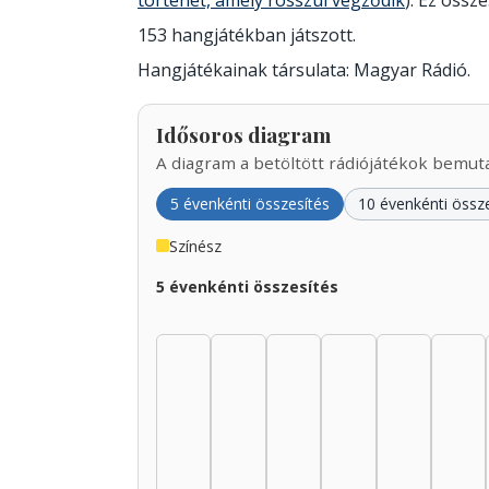
történet, amely rosszul végződik
). Ez össze
153 hangjátékban játszott.
Hangjátékainak társulata: Magyar Rádió.
Idősoros diagram
A diagram a betöltött rádiójátékok bemutat
5 évenkénti összesítés
10 évenkénti össz
Színész
5 évenkénti összesítés