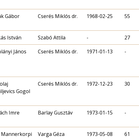
ák Gábor
Cserés Miklós dr.
1968-02-25
55
ás István
Szabó Attila
-
27
lányi János
Cserés Miklós dr.
1971-01-13
-
olaj
Cserés Miklós dr.
1972-12-23
30
iljevics Gogol
ách Imre
Barlay Gusztáv
1973-01-15
-
 Mannerkorpi
Varga Géza
1973-05-08
61