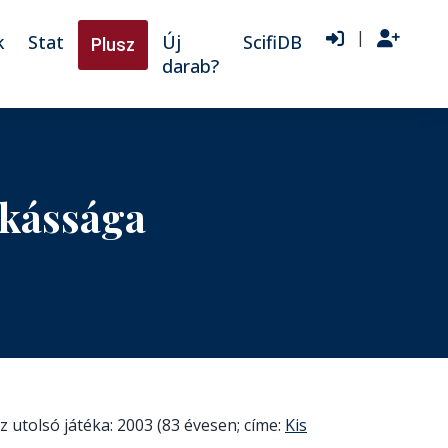
|
k
Stat
Új
ScifiDB
Plusz
darab?
nkássága
 utolsó játéka: 2003 (83 évesen; címe:
Kis