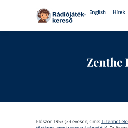
Tovább a navigációhoz
Tovább a tartalomhoz
English
Hírek
Zenthe 
Először 1953 (33 évesen; címe:
Tizenhét éle