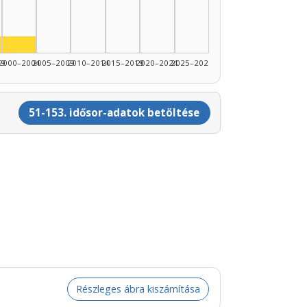
89: 5
nész, 1995–1999: 1
Színész, 2000–2004: 1
99
2000–2004
2005–2009
2010–2014
2015–2019
2020–2024
2025–2026
51-153. idősor-adatok betöltése
Részleges ábra kiszámítása