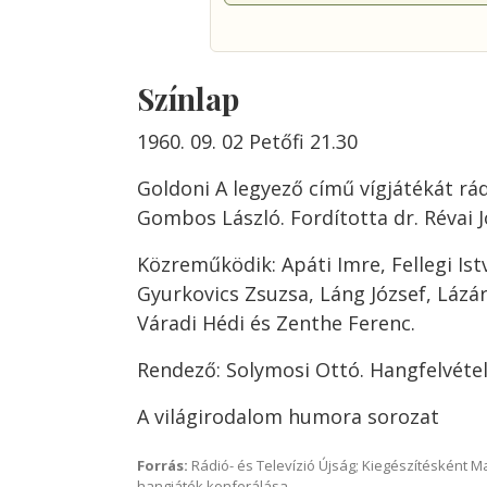
Színlap
1960. 09. 02 Petőfi 21.30
Goldoni A legyező című vígjátékát rá
Gombos László. Fordította dr. Révai J
Közreműködik: Apáti Imre, Fellegi Is
Gyurkovics Zsuzsa, Láng József, Lázá
Váradi Hédi és Zenthe Ferenc.
Rendező: Solymosi Ottó. Hangfelvétel
A világirodalom humora sorozat
Forrás:
Rádió- és Televízió Újság; Kiegészítésként 
hangjáték konferálása