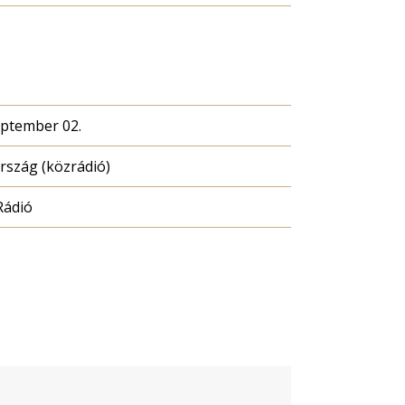
eptember 02.
szág (közrádió)
Rádió