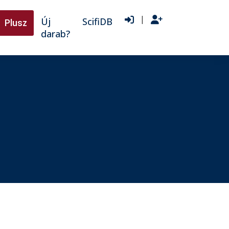
|
Új
ScifiDB
Plusz
darab?