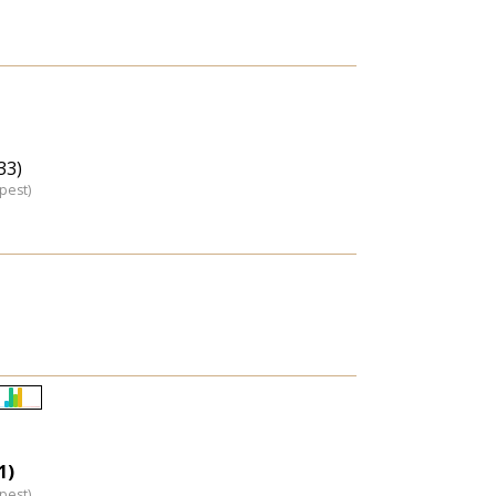
33)
pest)
Életkori
eloszlás
nagyítása
1)
pest)