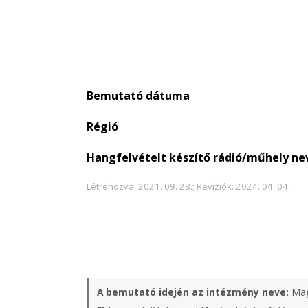
Bemutató dátuma
Régió
Hangfelvételt készítő rádió/műhely ne
Létrehozva: 2021. 09. 28.; Revíziók: 2024. 04. 04.
A bemutató idején az intézmény neve:
Mag