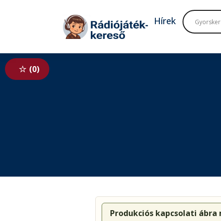
Tovább a navigációhoz
Tovább a tartalomhoz
Hírek
0
Produkciós kapcsolati ábra