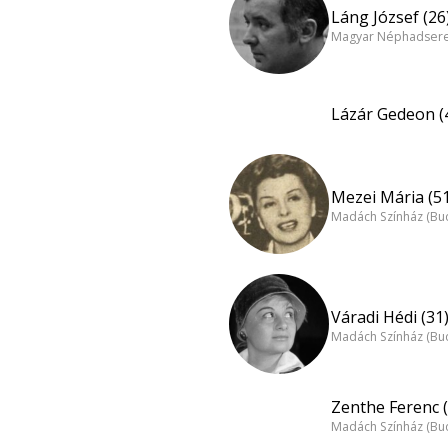
Láng József (26
Magyar Néphadsereg
Lázár Gedeon (
Mezei Mária (5
Madách Színház (Bu
Váradi Hédi (31
Madách Színház (Bu
Zenthe Ferenc (
Madách Színház (Bu