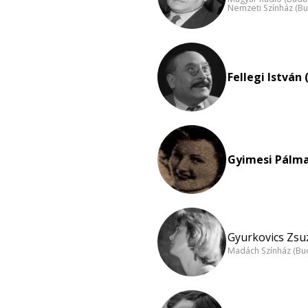
Nemzeti Színház (B
Fellegi István 
Gyimesi Pálma
Gyurkovics Zsuz
Madách Színház (Bu