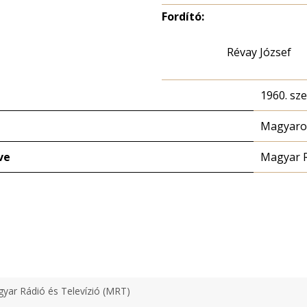
Fordító:
Révay József
1960. sz
Magyaror
ve
Magyar 
yar Rádió és Televízió (MRT)