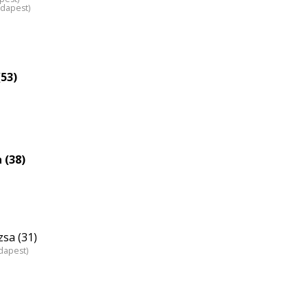
udapest)
(53)
 (38)
sa (31)
dapest)