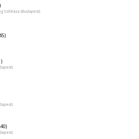
)
 Színháza (Budapest)
45)
1)
dapest)
)
dapest)
40)
dapest)