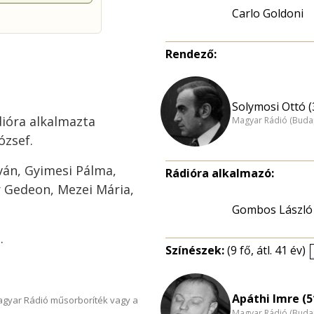
Carlo Goldoni
Rendező:
Solymosi Ottó (
dióra alkalmazta
Magyar Rádió (Buda
ózsef.
tván, Gyimesi Pálma,
Rádióra alkalmazó:
r Gedeon, Mezei Mária,
Gombos László
.
Színészek:
(9 fő, átl. 41 év)
Apáthi Imre (5
Magyar Rádió műsorboríték vagy a
Magyar Rádió (Buda