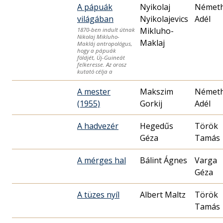
A pápuák
Nyikolaj
Német
világában
Nyikolajevics
Adél
Mikluho-
1870-ben indult útnak
Nikolaj Mikluho-
Maklaj
Makláj antropológus,
hogy a pápuák
földjét, Új-Guineát
felkeresse. Az orosz
kutató célja a
A mester
Makszim
Német
(1955)
Gorkij
Adél
A hadvezér
Hegedűs
Török
Géza
Tamás
A mérges hal
Bálint Ágnes
Varga
Géza
A tüzes nyíl
Albert Maltz
Török
Tamás