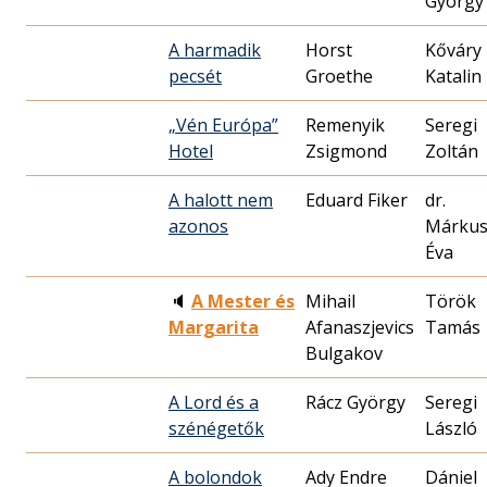
György
A harmadik
Horst
Kőváry
pecsét
Groethe
Katalin
„Vén Európa”
Remenyik
Seregi
Hotel
Zsigmond
Zoltán
A halott nem
Eduard Fiker
dr.
azonos
Márku
Éva
🔈
A Mester és
Mihail
Török
Margarita
Afanaszjevics
Tamás
Bulgakov
A Lord és a
Rácz György
Seregi
szénégetők
László
A bolondok
Ady Endre
Dániel