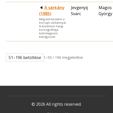
🔈
A sárkány
Jevgenyij
Magos
(1985)
Svarc
György
Meg kell küzdeni a
korrupt sárkánnyal.
A küzdelem hang-
koreográfiája
különlegesen
kidolgozott.
51–196 betöltése
1–50 / 196 megjelenítve
© 2026 All rights reserved.