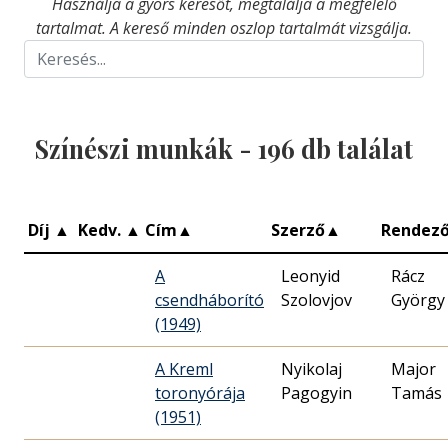
Használja a gyors keresőt, megtalálja a megfelelő
tartalmat. A kereső minden oszlop tartalmát vizsgálja.
Színészi munkák -
196
db találat
Díj
▲
Kedv.
▲
Cím
▲
Szerző
▲
Rendez
A
Leonyid
Rácz
csendháborító
Szolovjov
György
(1949)
A Kreml
Nyikolaj
Major
toronyórája
Pagogyin
Tamás
(1951)