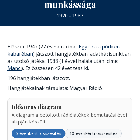
munkássága
1920 - 1987
Először 1947 (27 évesen; címe:
Egy óra a pódium
kabaréban
) játszott hangjátékban; adatbázisunkban
az utolsó játéka: 1988 (1 évvel halála után, címe:
Manci
). Ez összesen 42 évet tesz ki.
196 hangjátékban játszott.
Hangjátékainak társulata: Magyar Rádió.
Idősoros diagram
A diagram a betöltött rádiójátékok bemutatási évei
alapján készült.
5 évenkénti összesítés
10 évenkénti összesítés