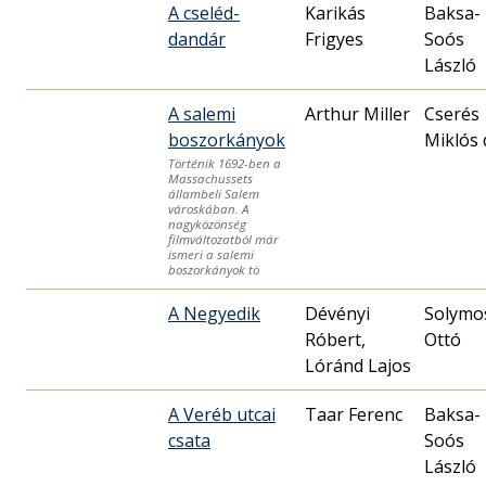
A cseléd-
Karikás
Baksa-
dandár
Frigyes
Soós
László
A salemi
Arthur Miller
Cserés
boszorkányok
Miklós 
Történik 1692-ben a
Massachussets
állambeli Salem
városkában. A
nagyközönség
filmváltozatból már
ismeri a salemi
boszorkányok tö
A Negyedik
Dévényi
Solymo
Róbert,
Ottó
Lóránd Lajos
A Veréb utcai
Taar Ferenc
Baksa-
csata
Soós
László