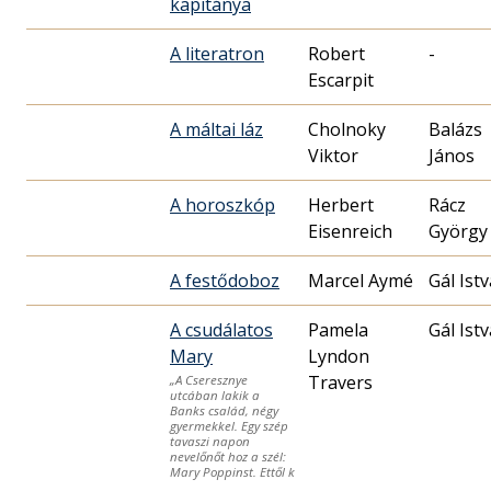
kapitánya
A literatron
Robert
-
Escarpit
A máltai láz
Cholnoky
Balázs
Viktor
János
A horoszkóp
Herbert
Rácz
Eisenreich
György
A festődoboz
Marcel Aymé
Gál Ist
A csudálatos
Pamela
Gál Ist
Mary
Lyndon
Travers
„A Cseresznye
utcában lakik a
Banks család, négy
gyermekkel. Egy szép
tavaszi napon
nevelőnőt hoz a szél:
Mary Poppinst. Ettől k