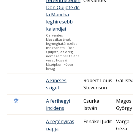
rettenthetetlen
Cervantes
Don Quijote de
la Mancha
leghíresebb
kalandjai
Cervantes
klasszikusának
legmeghatározóbb
mozzanatai. Don
Quijote, az öreg
nemesember fejébe
veszi, hogy ő
középkori kóbor
lovag
A kincses
Robert Louis
Gál Ist
sziget
Stevenson
🏆
A ferihegyi
Csurka
Magos
incidens
István
György
A regényírás
Fenákel Judit
Varga
napja
Géza