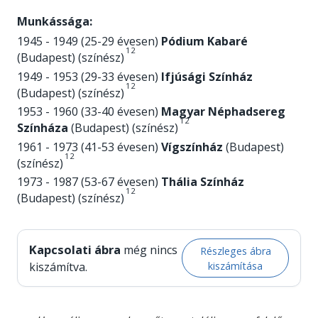
Munkássága:
1945 - 1949 (25-29 évesen)
Pódium Kabaré
1
2
(Budapest) (színész)
1949 - 1953 (29-33 évesen)
Ifjúsági Színház
1
2
(Budapest) (színész)
1953 - 1960 (33-40 évesen)
Magyar Néphadsereg
1
2
Színháza
(Budapest) (színész)
1961 - 1973 (41-53 évesen)
Vígszínház
(Budapest)
1
2
(színész)
1973 - 1987 (53-67 évesen)
Thália Színház
1
2
(Budapest) (színész)
Kapcsolati ábra
még nincs
Részleges ábra
kiszámítása
kiszámítva.