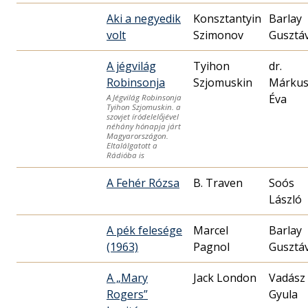
Aki a negyedik
Konsztantyin
Barlay
volt
Szimonov
Gusztá
A jégvilág
Tyihon
dr.
Robinsonja
Szjomuskin
Márku
Éva
A Jégvilág Robinsonja
Tyihon Szjomuskin. a
szovjet íródelelőjével
néhány hónapja járt
Magyarországon.
Eltalálgatott a
Rádióba is
A Fehér Rózsa
B. Traven
Soós
László
A pék felesége
Marcel
Barlay
(1963)
Pagnol
Gusztá
A „Mary
Jack London
Vadász
Rogers”
Gyula