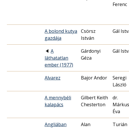
Ferenc
A bolond kutya
Csörsz
Gál Ist
gazdája
István
🔈
A
Gárdonyi
Gál Ist
láthatatlan
Géza
ember (1977)
Alvarez
Bajor Andor
Seregi
László
A mennybéli
Gilbert Keith
dr.
kalapács
Chesterton
Márku
Éva
Angliában
Alan
Turián