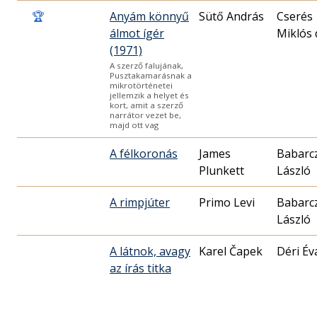
🏆
Anyám könnyű
Sütő András
Cserés
álmot ígér
Miklós 
(1971)
A szerző falujának,
Pusztakamarásnak a
mikrotörténetei
jellemzik a helyet és
kort, amit a szerző
narrátor vezet be,
majd ott vag
A félkoronás
James
Babarc
Plunkett
László
A rimpjúter
Primo Levi
Babarc
László
A látnok, avagy
Karel Čapek
Déri Év
az írás titka