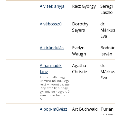
A vizek anyja
Rácz György
Seregi
László
A vébosszú
Dorothy
dr.
Sayers
Márku
Éva
A kirándulás
Evelyn
Bodnár
Waugh
István
A harmadik
Agatha
dr.
lány
Christie
Márku
Éva
Poirot mellett egy
krimiíró-nő indul egy
rejtély nyomába: egy
lány azt állítja, hogy
gyilkolt, de hogyan, ő
sem biztos benne…
A
A pop-művész
Art Buchwald
Turián