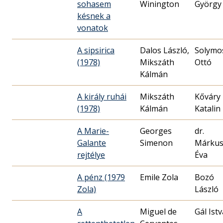
sohasem
Winington
György
késnek a
vonatok
A sipsirica
Dalos László,
Solymo
(1978)
Mikszáth
Ottó
Kálmán
A király ruhái
Mikszáth
Kőváry
(1978)
Kálmán
Katalin
A Marie-
Georges
dr.
Galante
Simenon
Márku
rejtélye
Éva
A pénz (1979
Emile Zola
Bozó
Zola)
László
A
Miguel de
Gál Ist