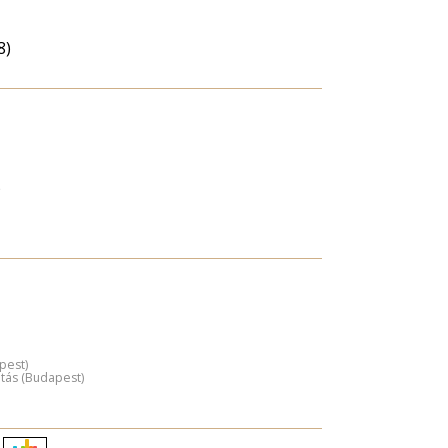
8)
)
pest)
atás (Budapest)