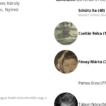
bes Károly
c, Nyíreö
Schütz Ila (40)
Madách Színház (Bu
Csellár Réka (
Fónay Márta (
Pártos Erzsi (77
Magyar Rádió műsorboríték vagy a
Tábori Nóra (5