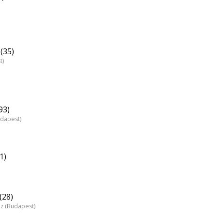
(35)
t)
93)
udapest)
1)
(28)
áz (Budapest)