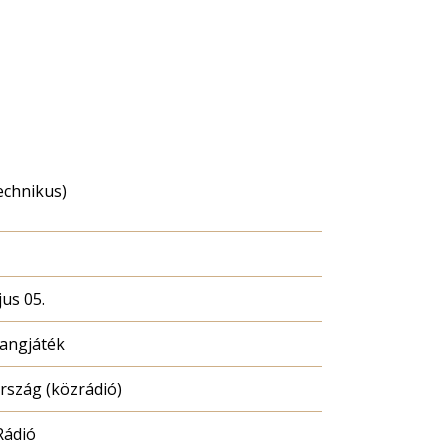
echnikus)
us 05.
hangjáték
szág (közrádió)
Rádió