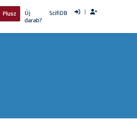
|
Új
ScifiDB
Plusz
darab?