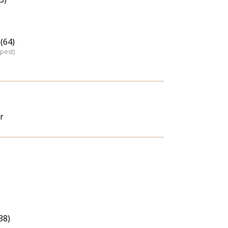
(64)
pest)
r
38)