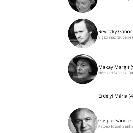
Reviczky Gábor 
Vígszínház (Budapes
Makay Margit (
Nemzeti Színház (B
Erdélyi Mária (4
Gáspár Sándor 
Katona József Szính