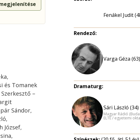
 megjelenítése
Fenákel Judit (4
Rendező:
Varga Géza (63
éka,
si és Tomanek
Dramaturg:
 Szerkesztő –
argit
Sári László (34)
spár Sándor,
Magyar Rádió (Buda
ló,
ELTE / egyetemi okt
h József,
sina,
Színészek:
(20 fő, átl. 51 év)