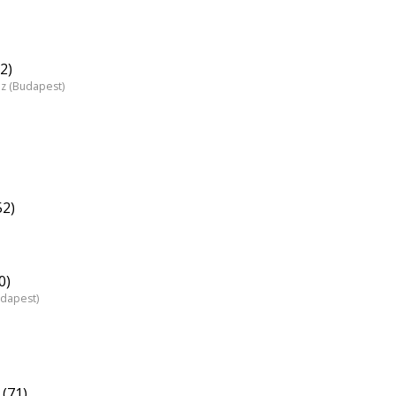
2)
áz (Budapest)
52)
0)
udapest)
(71)