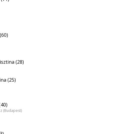
(60)
sztina (28)
ina (25)
(40)
áz (Budapest)
3)