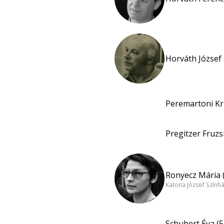
Horváth József 
Peremartoni Kri
Pregitzer Fruzs
Ronyecz Mária 
Katona József Szính
Schubert Éva (5