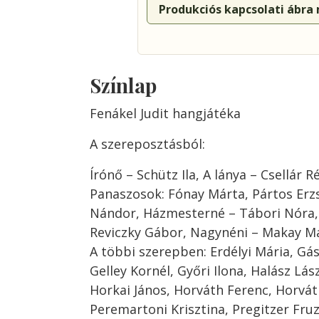
Produkciós kapcsolati ábra
Színlap
Fenákel Judit hangjátéka
A szereposztásból:
Írónő – Schütz Ila, A lánya – Csellár R
Panaszosok: Fónay Márta, Pártos Erz
Nándor, Házmesterné – Tábori Nóra,
Reviczky Gábor, Nagynéni – Makay M
A többi szerepben: Erdélyi Mária, Gá
Gelley Kornél, Győri Ilona, Halász Lász
Horkai János, Horváth Ferenc, Horvát
Peremartoni Krisztina, Pregitzer Fruz