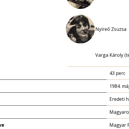
Nyireő Zsuzsa
Varga Károly (t
43 perc
1984. máj
Eredeti 
Magyaror
ve
Magyar 