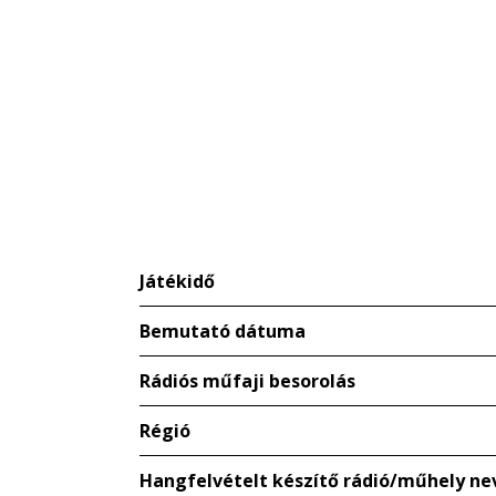
Játékidő
Bemutató dátuma
Rádiós műfaji besorolás
Régió
Hangfelvételt készítő rádió/műhely ne