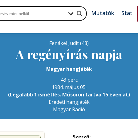
Mutatók
Stat
Fenákel Judit (48)
A regényírás napja
Magyar hangjáték
43 perc
1984. május 05.
(Legalább 1 ismétlés. Műsoron tartva 15 éven át)
Eredeti hangjáték
Magyar Rádió
Szerző: