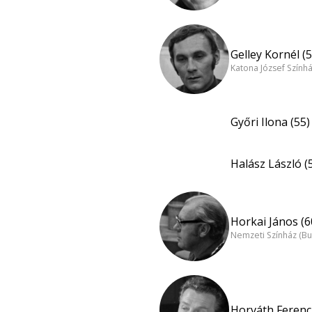
Gelley Kornél (5
Katona József Szính
Győri Ilona (55)
Halász László (
Horkai János (6
Nemzeti Színház (B
Horváth Ferenc 