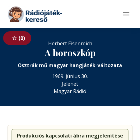
Tovább a navigációhoz
Tovább a tartalomhoz
Menü
0
Herbert Eisenreich
A horoszkóp
Osztrák mű magyar hangjáték-változata
1969. június 30.
Jelenet
Magyar Rádió
Produkciós kapcsolati ábra megjelenítése