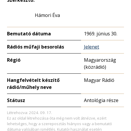
Szerkesztő:
Hámori Éva
Bemutató dátuma
1969. június 30.
Rádiós műfaji besorolás
Jelenet
Régió
Magyarország
(közrádió)
Hangfelvételt készítő
Magyar Rádió
rádió/műhely neve
Státusz
Antológia része
Létrehozva: 2024. 09. 17.
Ez az oldal létrehozása óta még nem volt átnézve, ezért
lehetséges, hogy a szereposztás hiányos vagy a bemutató
dátuma valójában ismétlés. Kutatói használat esetén