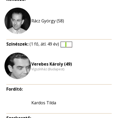
Rácz György (58)
Színészek:
(1 fő, átl. 49 év)
Életkori
eloszlás
nagyítása
Verebes Károly (49)
Vígszínház (Budapest)
Fordító:
Kardos Tilda