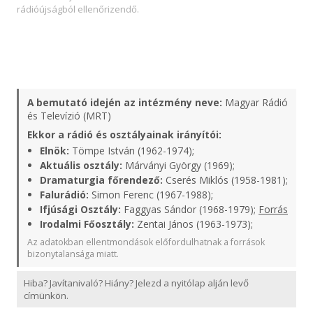
rádióújságból ellenőrizendő.
A bemutató idején az intézmény neve:
Magyar Rádió
és Televízió (MRT)
Ekkor a rádió és osztályainak irányítói:
Elnök:
Tömpe István (1962-1974);
Aktuális osztály:
Márványi György (1969);
Dramaturgia főrendező:
Cserés Miklós (1958-1981);
Falurádió:
Simon Ferenc (1967-1988);
Ifjúsági Osztály:
Faggyas Sándor (1968-1979);
Forrás
Irodalmi Főosztály:
Zentai János (1963-1973);
Az adatokban ellentmondások előfordulhatnak a források
bizonytalansága miatt.
Hiba? Javítanivaló? Hiány? Jelezd a nyitólap alján levő
címünkön.