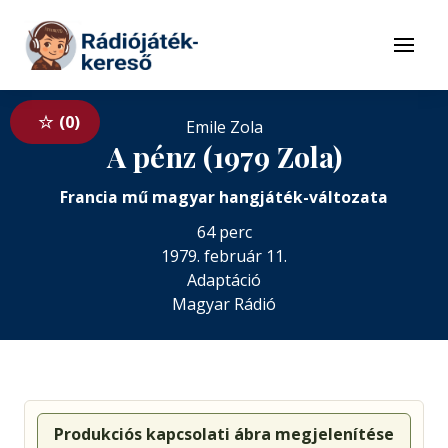
Tovább a navigációhoz
Tovább a tartalomhoz
Menü
0
Emile Zola
A pénz (1979 Zola)
Francia mű magyar hangjáték-változata
64 perc
1979. február 11.
Adaptáció
Magyar Rádió
Produkciós kapcsolati ábra megjelenítése