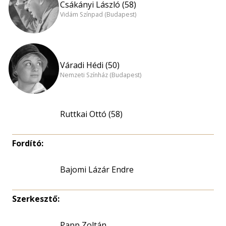
Csákányi László (58)
Vidám Színpad (Budapest)
Váradi Hédi (50)
Nemzeti Színház (Budapest)
Ruttkai Ottó (58)
Fordító:
Bajomi Lázár Endre
Szerkesztő:
Papp Zoltán