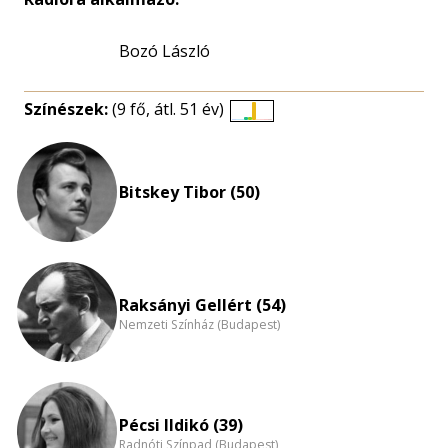
Bozó László
Színészek:
(9 fő, átl. 51 év)
Életkori
eloszlás
nagyítása
Bitskey Tibor (50)
Raksányi Gellért (54)
Nemzeti Színház (Budapest)
Pécsi Ildikó (39)
Radnóti Színpad (Budapest)