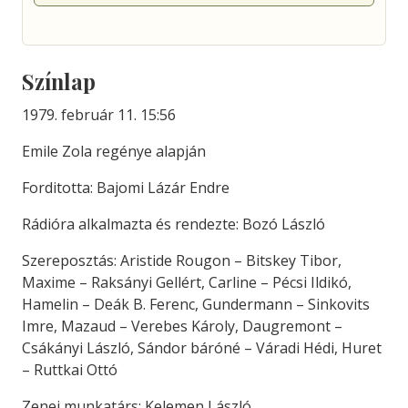
Színlap
1979. február 11. 15:56
Emile Zola regénye alapján
Forditotta: Bajomi Lázár Endre
Rádióra alkalmazta és rendezte: Bozó László
Szereposztás: Aristide Rougon – Bitskey Tibor,
Maxime – Raksányi Gellért, Carline – Pécsi Ildikó,
Hamelin – Deák B. Ferenc, Gundermann – Sinkovits
Imre, Mazaud – Verebes Károly, Daugremont –
Csákányi László, Sándor báróné – Váradi Hédi, Huret
– Ruttkai Ottó
Zenei munkatárs: Kelemen László