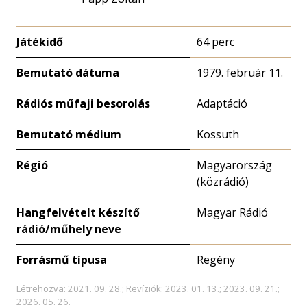
Játékidő
64 perc
Bemutató dátuma
1979. február 11.
Rádiós műfaji besorolás
Adaptáció
Bemutató médium
Kossuth
Régió
Magyarország
(közrádió)
Hangfelvételt készítő
Magyar Rádió
rádió/műhely neve
Forrásmű típusa
Regény
Létrehozva: 2021. 09. 28.; Revíziók: 2023. 01. 13.; 2023. 09. 21.;
2026. 05. 26.