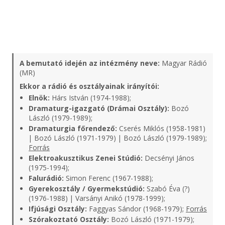
A bemutató idején az intézmény neve:
Magyar Rádió
(MR)
Ekkor a rádió és osztályainak irányítói:
Elnök:
Hárs István (1974-1988);
Dramaturg-igazgató (Drámai Osztály):
Bozó
László (1979-1989);
Dramaturgia főrendező:
Cserés Miklós (1958-1981)
| Bozó László (1971-1979) | Bozó László (1979-1989);
Forrás
Elektroakusztikus Zenei Stúdió:
Decsényi János
(1975-1994);
Falurádió:
Simon Ferenc (1967-1988);
Gyerekosztály / Gyermekstúdió:
Szabó Éva (?)
(1976-1988) | Varsányi Anikó (1978-1999);
Ifjúsági Osztály:
Faggyas Sándor (1968-1979);
Forrás
Szórakoztató Osztály:
Bozó László (1971-1979);