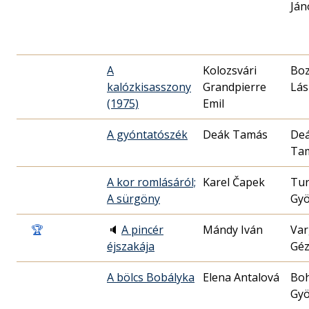
Ján
A
Kolozsvári
Bo
kalózkisasszony
Grandpierre
Lás
(1975)
Emil
A gyóntatószék
Deák Tamás
De
Ta
A kor romlásáról;
Karel Čapek
Tur
A sürgöny
Gyö
🏆
🔈
A pincér
Mándy Iván
Var
éjszakája
Gé
A bölcs Bobályka
Elena Antalová
Bo
Gyö