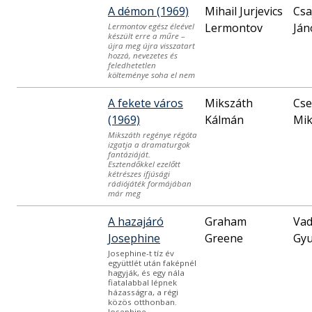
A démon (1969)
Mihail Jurjevics
Csa
Lermontov
Ján
Lermontov egész éleével
készült erre a műre –
újra meg újra visszatart
hozzá, nevezetes és
feledhetetlen
költeménye soha el nem
A fekete város
Mikszáth
Cse
(1969)
Kálmán
Mik
Mikszáth regénye régóta
izgatja a dramaturgok
fantáziáját.
Esztendőkkel ezelőtt
kétrészes ifjúsági
rádiójáték formájában
már meg
A hazajáró
Graham
Vad
Josephine
Greene
Gyu
Josephine-t tíz év
együttlét után faképnél
hagyják, és egy nála
fiatalabbal lépnek
házasságra, a régi
közös otthonban.
Josephine