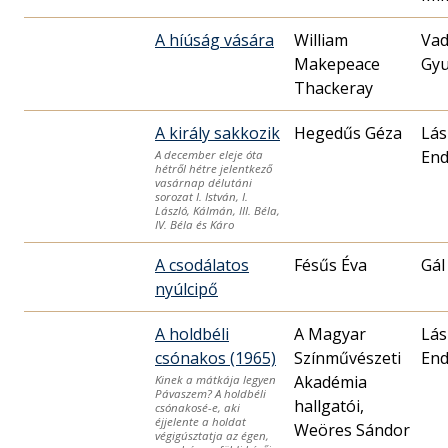
A híúság vására
William
Vad
Makepeace
Gyu
Thackeray
A király sakkozik
Hegedűs Géza
Lás
End
A december eleje óta
hétről hétre jelentkező
vasárnap délutáni
sorozat I. István, I.
László, Kálmán, III. Béla,
IV. Béla és Káro
A csodálatos
Fésűs Éva
Gál
nyúlcipő
A holdbéli
A Magyar
Lás
csónakos (1965)
Színművészeti
End
Akadémia
Kinek a mátkája legyen
Pávaszem? A holdbéli
hallgatói,
csónakosé-e, aki
éjjelente a holdat
Weöres Sándor
végigúsztatja az égen,