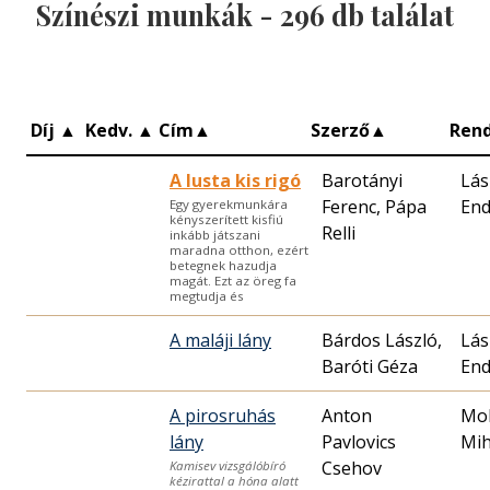
Színészi munkák -
296
db találat
Díj
▲
Kedv.
▲
Cím
▲
Szerző
▲
Ren
A lusta kis rigó
Barotányi
Lás
Ferenc, Pápa
End
Egy gyerekmunkára
kényszerített kisfiú
Relli
inkább játszani
maradna otthon, ezért
betegnek hazudja
magát. Ezt az öreg fa
megtudja és
A maláji lány
Bárdos László,
Lás
Baróti Géza
End
A pirosruhás
Anton
Mo
lány
Pavlovics
Mih
Csehov
Kamisev vizsgálóbíró
kézirattal a hóna alatt