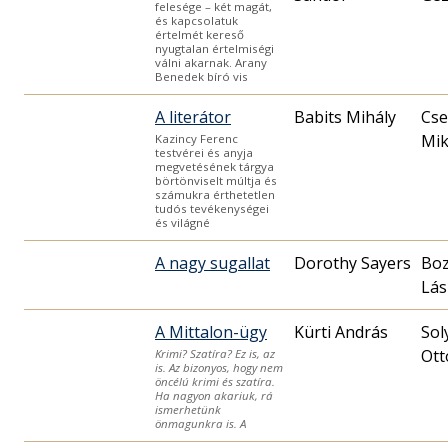
felesége – két magát,
és kapcsolatuk
értelmét kereső
nyugtalan értelmiségi
válni akarnak. Arany
Benedek bíró vis
A literátor
Babits Mihály
Cse
Mik
Kazincy Ferenc
testvérei és anyja
megvetésének tárgya
börtönviselt múltja és
számukra érthetetlen
tudós tevékenységei
és világné
A nagy sugallat
Dorothy Sayers
Bo
Lás
A Mittalon-ügy
Kürti András
Sol
Ott
Krimi? Szatíra? Ez is, az
is. Az bizonyos, hogy nem
öncélú krimi és szatíra.
Ha nagyon akariuk, rá
ismerhetünk
önmagunkra is. A