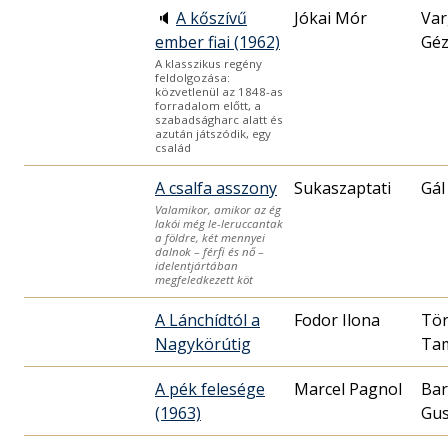
🔈
A kőszívű
Jókai Mór
Var
ember fiai (1962)
Gé
A klasszikus regény
feldolgozása:
közvetlenül az 1848-as
forradalom előtt, a
szabadságharc alatt és
azután játszódik, egy
család
A csalfa asszony
Sukaszaptati
Gál
Valamikor, amikor az ég
lakói még le-leruccantak
a földre, két mennyei
dalnok – férfi és nő –
idelentjártában
megfeledkezett köt
A Lánchídtól a
Fodor Ilona
Tö
Nagykörútig
Ta
A pék felesége
Marcel Pagnol
Bar
(1963)
Gus