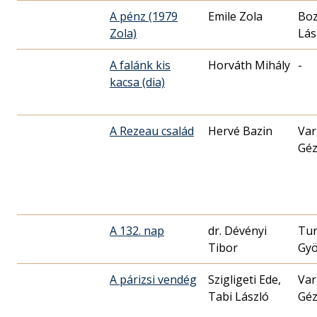
A pénz (1979
Emile Zola
Bo
Zola)
Lás
A falánk kis
Horváth Mihály
-
kacsa (dia)
A Rezeau család
Hervé Bazin
Var
Gé
A 132. nap
dr. Dévényi
Tur
Tibor
Gyö
A párizsi vendég
Szigligeti Ede,
Var
Tabi László
Gé