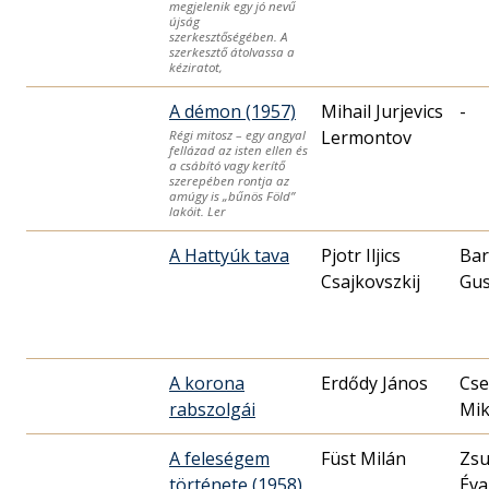
megjelenik egy jó nevű
újság
szerkesztőségében. A
szerkesztő átolvassa a
kéziratot,
A démon (1957)
Mihail Jurjevics
-
Lermontov
Régi mitosz – egy angyal
fellázad az isten ellen és
a csábító vagy kerítő
szerepében rontja az
amúgy is „bűnös Föld”
lakóit. Ler
A Hattyúk tava
Pjotr Iljics
Bar
Csajkovszkij
Gus
A korona
Erdődy János
Cse
rabszolgái
Mik
A feleségem
Füst Milán
Zsu
története (1958)
Éva