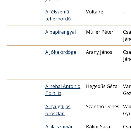
A félszemű
Voltaire
-
teherhordó
A papírangyal
Müller Péter
Csa
Ján
A Jóka ördöge
Arany János
Csa
Ján
A néhai Antonio
Hegedűs Géza
Var
Tortilla
Gé
A nyugdíjas
Szánthó Dénes
Vad
oroszlán
Gyu
A lila szamár
Bálint Sára
Csa