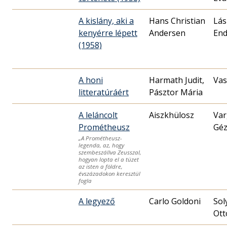
A kislány, aki a
Hans Christian
Lás
kenyérre lépett
Andersen
End
(1958)
A honi
Harmath Judit,
Vas
litteratúráért
Pásztor Mária
A leláncolt
Aiszkhülosz
Var
Prométheusz
Gé
„A Prométheusz-
legenda, az, hogy
szembeszállva Zeusszal,
hogyan lopta el a tüzet
az isten a földre,
évszázadokon keresztül
fogla
A legyező
Carlo Goldoni
Sol
Ott