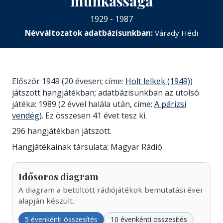
munkássága
1929 - 1987
Névváltozatok adatbázisunkban:
Várady Hédi
Először 1949 (20 évesen; címe:
Holt lelkek (1949)
)
játszott hangjátékban; adatbázisunkban az utolsó
játéka: 1989 (2 évvel halála után, címe:
A párizsi
vendég
). Ez összesen 41 évet tesz ki.
296 hangjátékban játszott.
Hangjátékainak társulata: Magyar Rádió.
Idősoros diagram
A diagram a betöltött rádiójátékok bemutatási évei
alapján készült.
5 évenkénti összesítés
10 évenkénti összesítés