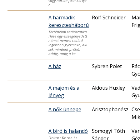
vagy három földi kérője
e
A harmadik
Rolf Schneider
Ma
keresztesháború
Fri
Történelmi rádiószatíra.
Hőse egy elszegényedett
német nemesi család
legkisebb gyermeke, aki
sok mindent próbál
addig, amíg a ke
A ház
Sybren Polet
Rác
Gyö
A majom és a
Aldous Huxley
Vad
lényeg
Gyu
A nők ünnepe
Cse
Mik
A bíró is halandó
Somogyi Tóth
Var
Sándor
Gé
Doktor Korda és