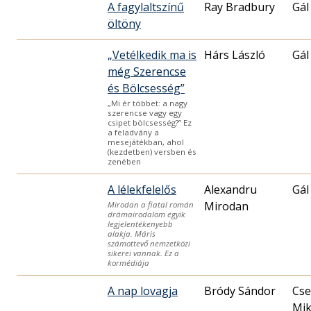
A fagylaltszínű
Ray Bradbury
Gál
öltöny
„Vetélkedik ma is
Hárs László
Gál
még Szerencse
és Bölcsesség”
„Mi ér többet: a nagy
szerencse vagy egy
csipet bölcsesség?” Ez
a feladvány a
mesejátékban, ahol
(kezdetben) versben és
zenében
A lélekfelelős
Alexandru
Gál
Mirodan
Mirodan a fiatal román
drámairodalom egyik
legjelentékenyebb
alakja. Máris
számottevő nemzetközi
sikerei vannak. Ez a
kormédiája
A nap lovagja
Bródy Sándor
Cse
Mik