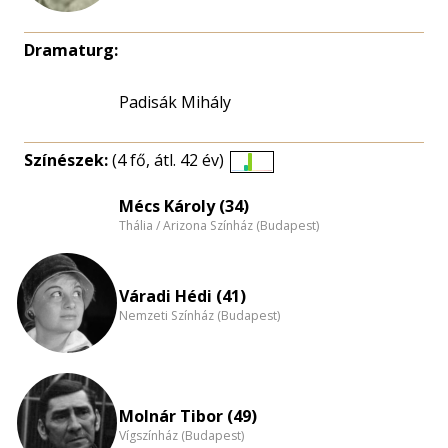
Dramaturg:
Padisák Mihály
Színészek:
(4 fő, átl. 42 év)
Életkori
eloszlás
Mécs Károly (34)
Thália / Arizona Színház (Budapest)
nagyítása
Váradi Hédi (41)
Nemzeti Színház (Budapest)
Molnár Tibor (49)
Vígszínház (Budapest)