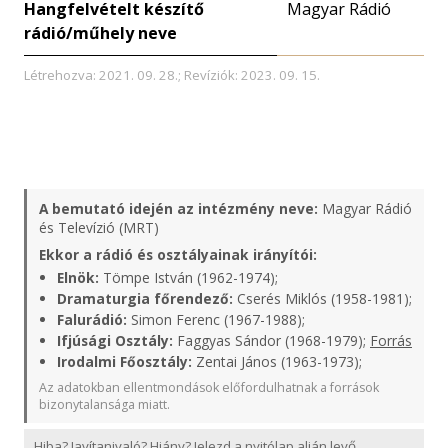
Hangfelvételt készítő
Magyar Rádió
rádió/műhely neve
Létrehozva: 2021. 09. 28.; Revíziók: 2023. 09. 15.
A bemutató idején az intézmény neve:
Magyar Rádió
és Televízió (MRT)
Ekkor a rádió és osztályainak irányítói:
Elnök:
Tömpe István (1962-1974);
Dramaturgia főrendező:
Cserés Miklós (1958-1981);
Falurádió:
Simon Ferenc (1967-1988);
Ifjúsági Osztály:
Faggyas Sándor (1968-1979);
Forrás
Irodalmi Főosztály:
Zentai János (1963-1973);
Az adatokban ellentmondások előfordulhatnak a források
bizonytalansága miatt.
Hiba? Javítanivaló? Hiány? Jelezd a nyitólap alján levő