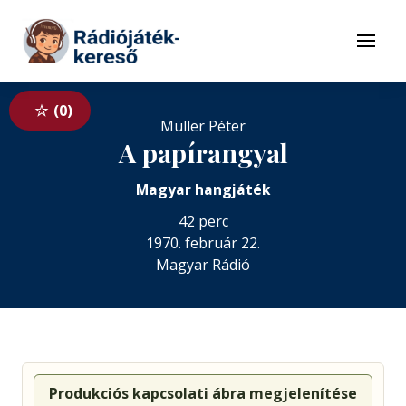
Tovább a navigációhoz
Tovább a tartalomhoz
Menü
0
Müller Péter
A papírangyal
Magyar hangjáték
42 perc
1970. február 22.
Magyar Rádió
Produkciós kapcsolati ábra megjelenítése