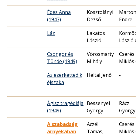
Édes Anna
Kosztolányi
Marto
(1947)
Dezső
Endre
Láz
Lakatos
Körmöc
László
László 
Csongor és
Vörösmarty
Cserés
Tünde (1949)
Mihály
Miklós 
Az ezerkettedik
Heltai Jenő
-
éjszaka
Ágisz tragédiája
Bessenyei
Rácz
(1949)
György
György
A szabadság
Aczél
Cserés
árnyékában
Tamás,
Miklós 