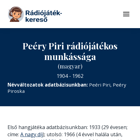
Tovább a navigációhoz
Tovább a tartalomhoz
Menü
Peéry Piri rádiójátékos
munkássága
(magyar)
1904 - 1962
Névváltozatok adatbázisunkban:
Peéri Piri, Peéry
Piroska
Első hangjátéka adatbázisunkban: 1933 (29 évesen;
címe:
A nagy díj
); utolsó: 1966 (4 évvel halála után,