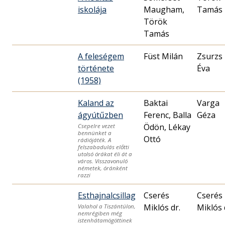
iskolája
Maugham,
Tamás
Török
Tamás
A feleségem
Füst Milán
Zsurzs
története
Éva
(1958)
Kaland az
Baktai
Varga
ágyútűzben
Ferenc, Balla
Géza
Ödön, Lékay
Csepelre vezet
bennünket a
Ottó
rádiójáték. A
felszabadulás előtti
utolsó órákat éli át a
város. Visszavonuló
németek, óránként
razzi
Esthajnalcsillag
Cserés
Cserés
Miklós dr.
Miklós 
Valahol a Tiszántúlon,
nemrégiben még
istenhátamögöttinek