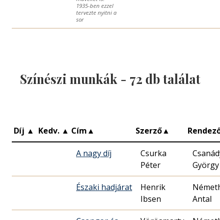
1935-ben ezzel
tervezte nyitni a
sor
Színészi munkák -
72
db találat
Díj
▲
Kedv.
▲
Cím
▲
Szerző
▲
Rendez
A nagy díj
Csurka
Csanád
Péter
György
Északi hadjárat
Henrik
Német
Ibsen
Antal