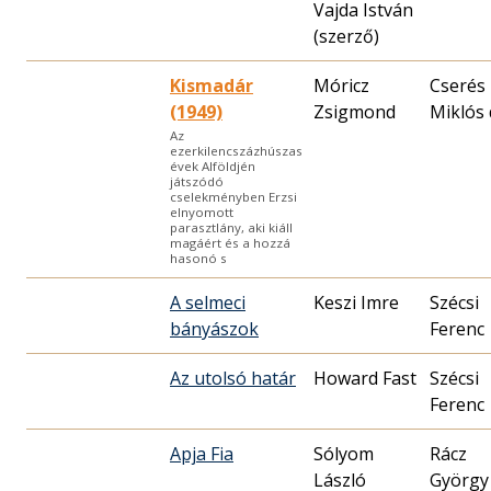
Vajda István
(szerző)
Kismadár
Móricz
Cserés
(1949)
Zsigmond
Miklós 
Az
ezerkilencszázhúszas
évek Alföldjén
játszódó
cselekményben Erzsi
elnyomott
parasztlány, aki kiáll
magáért és a hozzá
hasonó s
A selmeci
Keszi Imre
Szécsi
bányászok
Ferenc
Az utolsó határ
Howard Fast
Szécsi
Ferenc
Apja Fia
Sólyom
Rácz
László
György