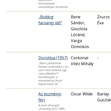
társadalmat
szenvedélyes bírálattal
„Boldog
Bene
Zsurzs
farsangi idő”
Sándor,
Éva
Gosztola
Lóránd,
Varga
Domokos
Dorottya (1957)
Csokonai
-
Vitéz Mihály
„Miért juttattatok
hatvan esztendőre,/ ha
szert nem tehetek egy
rossz főkötőre?”
Dorottányak, a
mindenáron férjet
kaparintani ak
Az eszményi
Oscar Wilde
Barlay
férj
Gusztá
A most elhangzó
„Eszmányi férj” 1895-