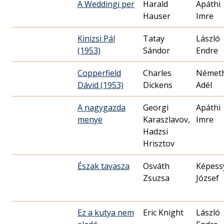
A Weddingi per
Harald
Apáthi
Hauser
Imre
Kinizsi Pál
Tatay
László
(1953)
Sándor
Endre
Copperfield
Charles
Német
Dávid (1953)
Dickens
Adél
A nagygazda
Georgi
Apáthi
menye
Karaszlavov,
Imre
Hadzsi
Hrisztov
Észak tavasza
Osváth
Képess
Zsuzsa
József
Ez a kutya nem
Eric Knight
László