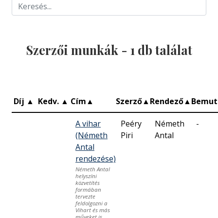
Szerzői munkák -
1
db találat
Díj
▲
Kedv.
▲
Cím
▲
Szerző
▲
Rendező
▲
Bemut
A vihar
Peéry
Németh
-
(Németh
Piri
Antal
Antal
rendezése)
Németh Antal
helyszíni
közvetítés
formában
tervezte
feldolgozni a
Vihart és más
műveket is.