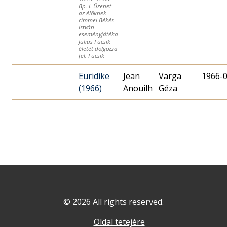
Bp. I. Üzenet
az élőknek
címmel Békés
István
eseményjátéka
Julius Fucsik
életét dolgozza
fel. Fucsik
Euridike
Jean
Varga
1966-
(1966)
Anouilh
Géza
© 2026 All rights reserved.
Oldal tetejére