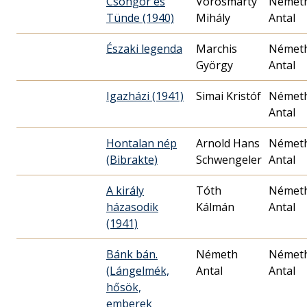
Csongor és
Vörösmarty
Német
Tünde (1940)
Mihály
Antal
Északi legenda
Marchis
Német
György
Antal
Igazházi (1941)
Simai Kristóf
Német
Antal
Hontalan nép
Arnold Hans
Német
(Bibrakte)
Schwengeler
Antal
A király
Tóth
Német
házasodik
Kálmán
Antal
(1941)
Bánk bán.
Németh
Német
(Lángelmék,
Antal
Antal
hősök,
emberek