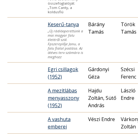
összefoglalóját:
„Tom Canty, a
koldusfiú
Keserű-tanya
Bárány
Török
Tamás
Tamás
„Új rádióoperettünk a
mai magyar falu
életéről szól.
Fpszereplője Janu, a
falu fiatal postása. Az
ötéves terv számára is
meghozz
Egri csillagok
Gárdonyi
Szécsi
(1952)
Géza
Ferenc
A mezítlábas
Hajdu
László
menyasszony
Zoltán, Sütő
Endre
(1952)
András
A vashuta
Vészi Endre
Várkon
emberei
Zoltán