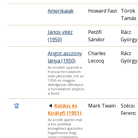
Amerikaiak
Howard Fast
Török
Tamás
János vitéz
Petőfi
Rácz
(1950)
Sándor
György
Angot asszony
Charles
Rácz
lánya (1950)
Lecocq
György
Az eredeti operett a
francia forradalom
után játszódik, ezt az
1950-es magyar
átdolgozás áthelyezi
a forradalom elejére,
a Basti
🏆
🔈
Koldus és
Mark Twain
Szécsi
Királyfi (1951)
Ferenc
Az eredti ajánló már
a kor politikai
közegéhez igazodva
fogalmazza meg
rövid cselekmény