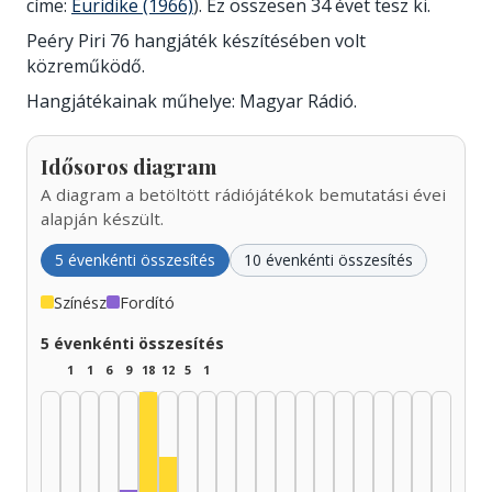
címe:
Euridike (1966)
). Ez összesen 34 évet tesz ki.
Peéry Piri 76 hangjáték készítésében volt
közreműködő.
Hangjátékainak műhelye: Magyar Rádió.
Idősoros diagram
A diagram a betöltött rádiójátékok bemutatási évei
alapján készült.
5 évenkénti összesítés
10 évenkénti összesítés
Színész
Fordító
5 évenkénti összesítés
1
1
6
9
18
12
5
1