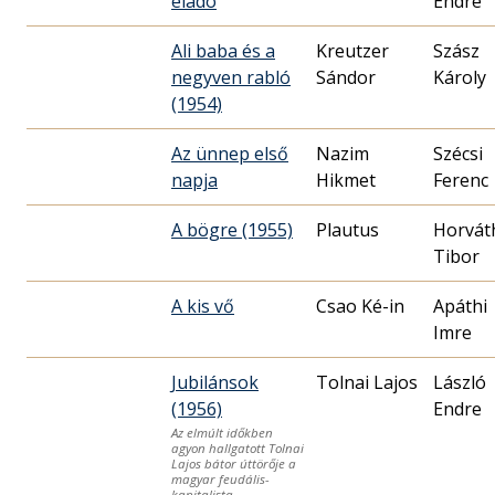
eladó
Endre
Ali baba és a
Kreutzer
Szász
negyven rabló
Sándor
Károly
(1954)
Az ünnep első
Nazim
Szécsi
napja
Hikmet
Ferenc
A bögre (1955)
Plautus
Horvát
A kis vő
Csao Ké-in
Apáthi
Imre
Jubilánsok
Tolnai Lajos
László
(1956)
Endre
Az elmúlt időkben
agyon hallgatott Tolnai
Lajos bátor úttörője a
magyar feudális-
kapitalista