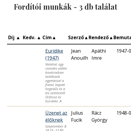
Fordítói munkák -
3
db találat
Díj
▲
Kedv.
▲
Cím
▲
Szerző
▲
Rendező
▲
Bemut
Euridike
Jean
Apáthi
1947-
(1947)
Anouilh
Imre
Valahol, egy
csendes vidéki
kisvárosban
találkozik
egymással a
fiatal, kopott
hegedűs és a
kis színésznő:
Orfeusz és
Euridike. A
Üzenet az
Julius
Rácz
1948-
élőknek
Fucik
György
Szeptember 8.
18.15.-17.80.