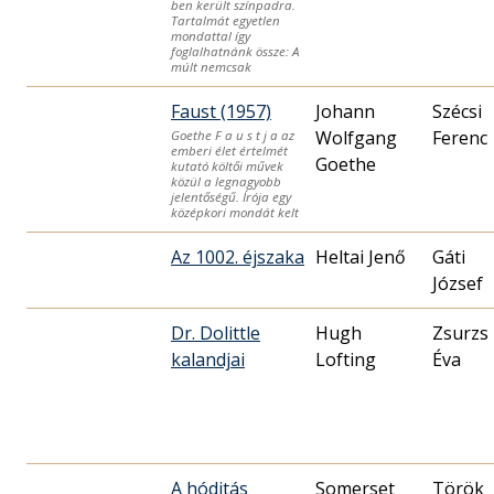
ben került színpadra.
Tartalmát egyetlen
mondattal így
foglalhatnánk össze: A
múlt nemcsak
Faust (1957)
Johann
Szécsi
Wolfgang
Ferenc
Goethe F a u s t j a az
emberi élet értelmét
Goethe
kutató költői művek
közül a legnagyobb
jelentőségű. Írója egy
középkori mondát kelt
Az 1002. éjszaka
Heltai Jenő
Gáti
József
Dr. Dolittle
Hugh
Zsurzs
kalandjai
Lofting
Éva
A hóditás
Somerset
Török