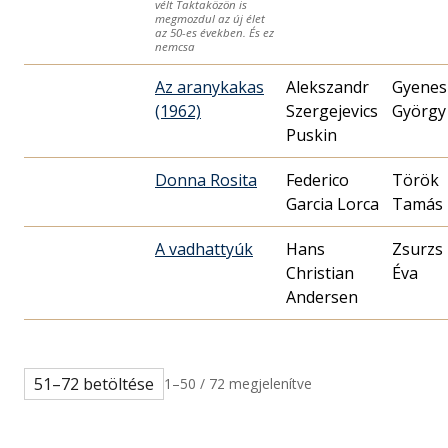
vélt Taktaközön is
megmozdul az új élet
az 50-es években. És ez
nemcsa
Az aranykakas
Alekszandr
Gyenes
(1962)
Szergejevics
György
Puskin
Donna Rosita
Federico
Török
Garcia Lorca
Tamás
A vadhattyúk
Hans
Zsurzs
Christian
Éva
Andersen
51–72 betöltése
1–50 / 72 megjelenítve