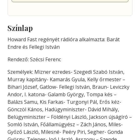
Színlap
Howard Fast regényét rádióra alkalmazta: Barát
Endre és Fellegi István
Rendező: Szécsi Ferenc
Személyek: Mizner ezredes- Szegedi Szabó István,
Murray kapitány- Kamarás Gyula, Kelly őrmester –
Bihari József, Gatlow- Fellegi István, Braun- Leviczky
Andor, I. katona- Galamb György, Tompa kés –
Balázs Samu, Kis Farkas- Turgonyi Pál, Erős kéz-
Gönczöl Kános, Hadügyminiszter- Dávid Mihály,
Belügyminiszter – Földényi László, Jackson újságíró –
Somló István, Főállamügyész – Zách János, Miles-
Győző László, Milesné- Peéry Piri, Segher- Gonda
György, Telepes- Joó László, Asszony – Szende