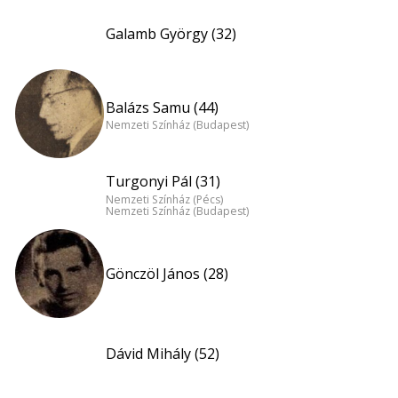
Galamb György (32)
Balázs Samu (44)
Nemzeti Színház (Budapest)
Turgonyi Pál (31)
Nemzeti Színház (Pécs)
Nemzeti Színház (Budapest)
Gönczöl János (28)
Dávid Mihály (52)