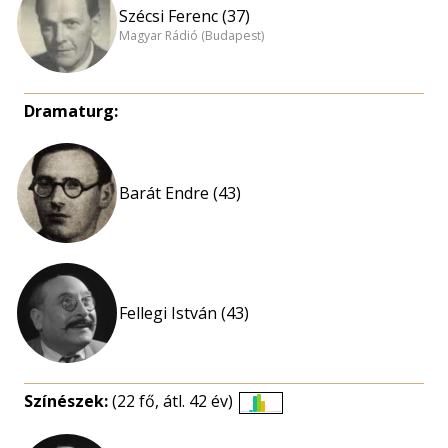
Szécsi Ferenc (37)
Magyar Rádió (Budapest)
Dramaturg:
Barát Endre (43)
Fellegi István (43)
Színészek:
(22 fő, átl. 42 év)
Életkori
eloszlás