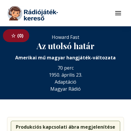
Tovább a navigációhoz
Tovább a tartalomhoz
Menü
0
Howard Fast
Az utolsó határ
Amerikai mű magyar hangjáték-változata
70 perc
1950. április 23.
Adaptáció
Magyar Rádió
Produkciós kapcsolati ábra megjelenítése