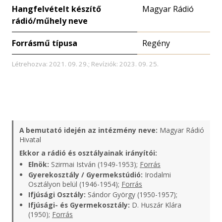
Hangfelvételt készítő
Magyar Rádió
rádió/műhely neve
Forrásmű típusa
Regény
Létrehozva: 2021. 09. 29.; Revíziók: 2023. 09. 25.
A bemutató idején az intézmény neve:
Magyar Rádió
Hivatal
Ekkor a rádió és osztályainak irányítói:
Elnök:
Szirmai István (1949-1953);
Forrás
Gyerekosztály / Gyermekstúdió:
Irodalmi
Osztályon belül (1946-1954);
Forrás
Ifjúsági Osztály:
Sándor György (1950-1957);
Ifjúsági- és Gyermekosztály:
D. Huszár Klára
(1950);
Forrás