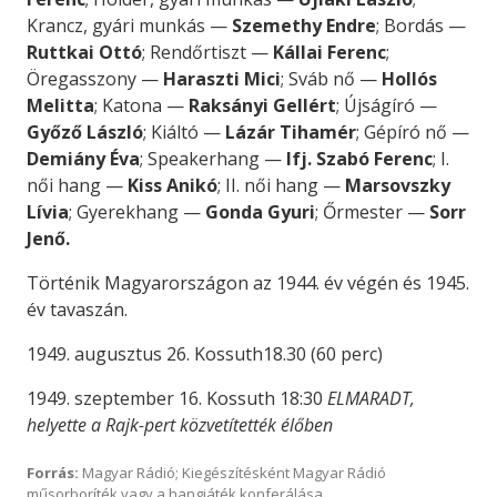
Krancz, gyári munkás —
Szemethy Endre
; Bordás —
Ruttkai Ottó
; Rendőrtiszt —
Kállai Ferenc
;
Öregasszony —
Haraszti Mici
; Sváb nő —
Hollós
Melitta
; Katona —
Raksányi Gellért
; Újságíró —
Győző László
; Kiáltó —
Lázár Tihamér
; Gépíró nő —
Demiány Éva
; Speakerhang —
Ifj. Szabó Ferenc
; I.
női hang —
Kiss Anikó
; II. női hang —
Marsovszky
Lívia
; Gyerekhang —
Gonda Gyuri
; Őrmester —
Sorr
Jenő.
Történik Magyarországon az 1944. év végén és 1945.
év tavaszán.
1949. augusztus 26. Kossuth18.30 (60 perc)
1949. szeptember 16. Kossuth 18:30
ELMARADT,
helyette a Rajk-pert közvetítették élőben
Forrás:
Magyar Rádió; Kiegészítésként Magyar Rádió
műsorboríték vagy a hangjáték konferálása