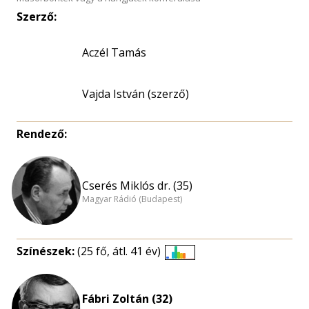
Szerző:
Aczél Tamás
Vajda István (szerző)
Rendező:
Cserés Miklós dr. (35)
Magyar Rádió (Budapest)
Színészek:
(25 fő, átl. 41 év)
Életkori
eloszlás
nagyítása
Fábri Zoltán (32)