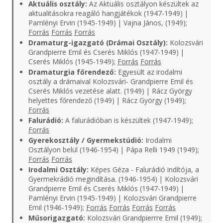
Aktuális osztály:
Az Aktuális osztályon készültek az
aktualitásokra reagáló hangjátékok (1947-1949) |
Pamlényi Ervin (1945-1949) | Vajna János, (1949);
Forrás
Forrás
Forrás
Dramaturg-igazgató (Drámai Osztály):
Kolozsvári
Grandpierre Emil és Cserés Miklós (1947-1949) |
Cserés Miklós (1945-1949);
Forrás
Forrás
Dramaturgia főrendező:
Egyesült az irodalmi
osztály a drámaival Kolozsvári- Grandpierre Emil és
Cserés Miklós vezetése alatt. (1949) | Rácz György
helyettes főrendező (1949) | Rácz György (1949);
Forrás
Falurádió:
A falurádióban is készültek (1947-1949);
Forrás
Gyerekosztály / Gyermekstúdió:
Irodalmi
Osztályon belül (1946-1954) | Pápa Relli 1949 (1949);
Forrás
Forrás
Irodalmi Osztály:
Képes Géza - Falurádió indítója, a
Gyermekrádió megindítása. (1946-1954) | Kolozsvári
Grandpierre Emil és Cserés Miklós (1947-1949) |
Pamlényi Ervin (1945-1949) | Kolozsvári Grandpierre
Emil (1946-1949);
Forrás
Forrás
Forrás
Forrás
Műsorigazgató:
Kolozsvári Grandpierrre Emil (1949);