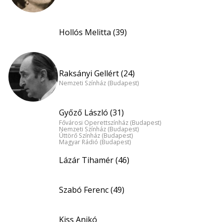
Hollós Melitta (39)
Raksányi Gellért (24)
Nemzeti Színház (Budapest)
Győző László (31)
Fővárosi Operettszínház (Budapest)
Nemzeti Színház (Budapest)
Úttörő Színház (Budapest)
Magyar Rádió (Budapest)
Lázár Tihamér (46)
Szabó Ferenc (49)
Kiss Anikó