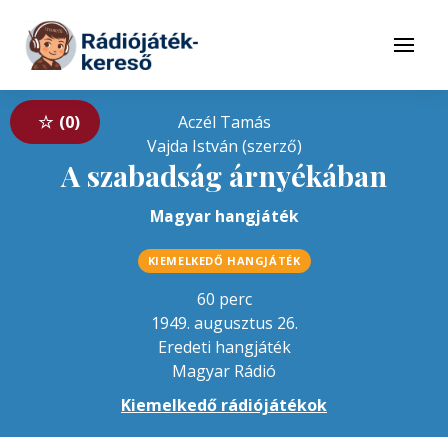
Tovább a navigációhoz
Tovább a tartalomhoz
Menü
0
Aczél Tamás
Vajda István (szerző)
A szabadság árnyékában
Magyar hangjáték
KIEMELKEDŐ HANGJÁTÉK
60 perc
1949. augusztus 26.
Eredeti hangjáték
Magyar Rádió
Kiemelkedő rádiójátékok