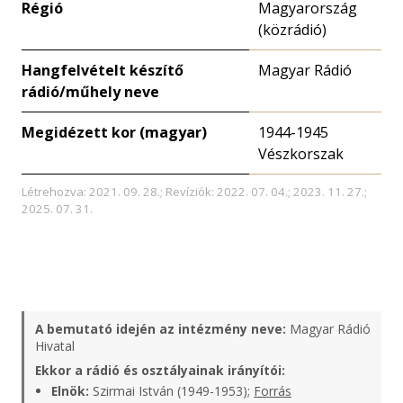
Régió
Magyarország
(közrádió)
Hangfelvételt készítő
Magyar Rádió
rádió/műhely neve
Megidézett kor (magyar)
1944-1945
Vészkorszak
Létrehozva: 2021. 09. 28.; Revíziók: 2022. 07. 04.; 2023. 11. 27.;
2025. 07. 31.
A bemutató idején az intézmény neve:
Magyar Rádió
Hivatal
Ekkor a rádió és osztályainak irányítói:
Elnök:
Szirmai István (1949-1953);
Forrás