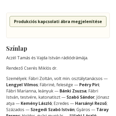
Produkciós kapcsolati ábra megjelenítése
Színlap
Aczél Tamás és Vajda István rádiódrámája.
Rendező Cserés Miklós dr.
Személyek: Fábri Zoltán, volt min. osztálytanácsos —
Lengyel Vilmos
; Fábriné, felesége —
Peéry Piri
;
Fábri Marianna, leányuk —
Bánki Zsuzsa
; Fábri
István, testvére, katonatiszt —
Szabó Sándor
; Jónasz
atya —
Kemény László
; Ezredes —
Harsányi Rezső
;
Százados —
Szegedi Szabó István
; Gyáros —
Táray
Ferenc
; Holder, gyári munkás —
Ujlaki László
;