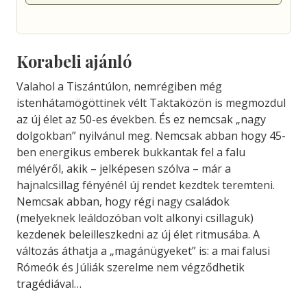
Korabeli ajánló
Valahol a Tiszántúlon, nemrégiben még
istenhátamögöttinek vélt Taktaközön is megmozdul
az új élet az 50-es években. És ez nemcsak „nagy
dolgokban” nyilvánul meg. Nemcsak abban hogy 45-
ben energikus emberek bukkantak fel a falu
mélyéről, akik – jelképesen szólva – már a
hajnalcsillag fényénél új rendet kezdtek teremteni.
Nemcsak abban, hogy régi nagy családok
(melyeknek leáldozóban volt alkonyi csillaguk)
kezdenek beleilleszkedni az új élet ritmusába. A
változás áthatja a „magánügyeket” is: a mai falusi
Rómeók és Júliák szerelme nem végződhetik
tragédiával…