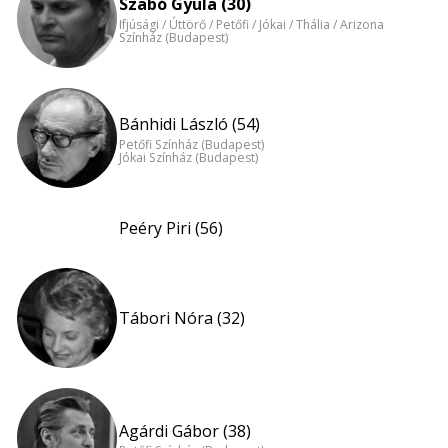
Szabó Gyula (30)
Ifjúsági / Úttörő / Petőfi / Jókai / Thália / Arizona
Színház (Budapest)
Bánhidi László (54)
Petőfi Színház (Budapest)
Jókai Színház (Budapest)
Peéry Piri (56)
Tábori Nóra (32)
Agárdi Gábor (38)