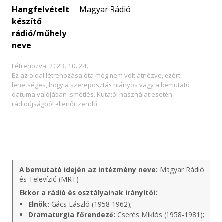
Hangfelvételt
Magyar Rádió
készítő
rádió/műhely
neve
Létrehozva: 2023. 10. 24.
Ez az oldal létrehozása óta még nem volt átnézve, ezért
lehetséges, hogy a szereposztás hiányos vagy a bemutató
dátuma valójában ismétlés. Kutatói használat esetén
rádióújságból ellenőrizendő.
A bemutató idején az intézmény neve:
Magyar Rádió
és Televízió (MRT)
Ekkor a rádió és osztályainak irányítói:
Elnök:
Gács László (1958-1962);
Dramaturgia főrendező:
Cserés Miklós (1958-1981);