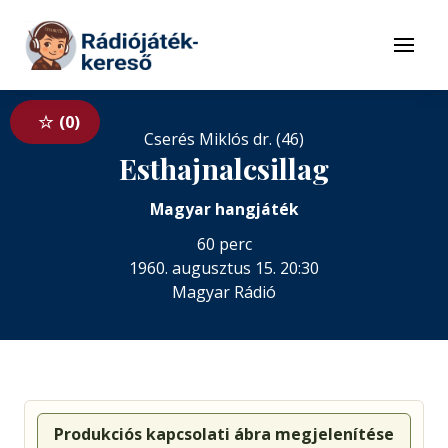
Tovább a navigációhoz
Tovább a tartalomhoz
Menü
0
Cserés Miklós dr. (46)
Esthajnalcsillag
Magyar hangjáték
60 perc
1960. augusztus 15. 20:30
Magyar Rádió
Produkciós kapcsolati ábra megjelenítése