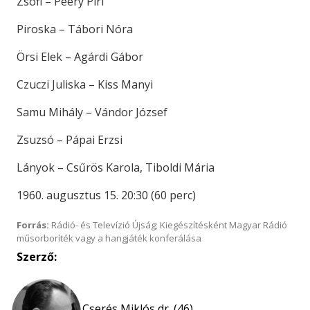
Zsófi – Peéry Piri
Piroska – Tábori Nóra
Örsi Elek – Agárdi Gábor
Czuczi Juliska – Kiss Manyi
Samu Mihály – Vándor József
Zsuzsó – Pápai Erzsi
Lányok – Csűrös Karola, Tiboldi Mária
1960. augusztus 15. 20:30 (60 perc)
Forrás:
Rádió- és Televízió Újság; Kiegészítésként Magyar Rádió
műsorboríték vagy a hangjáték konferálása
Szerző:
Cserés Miklós dr. (46)