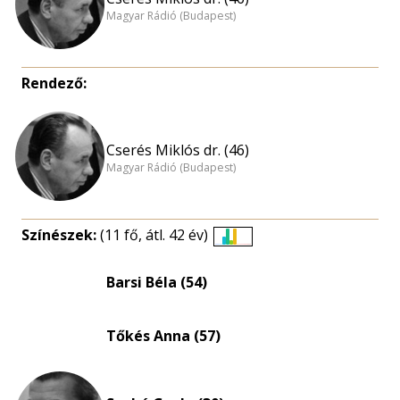
Magyar Rádió (Budapest)
Rendező:
Cserés Miklós dr. (46)
Magyar Rádió (Budapest)
Színészek:
(11 fő, átl. 42 év)
Életkori
eloszlás
Barsi Béla (54)
nagyítása
Tőkés Anna (57)