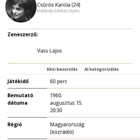
Csűrös Karola (24)
Kisfaludy Színház (Győr)
Zeneszerző:
Vass Lajos
Kézi besorolás
AI kategorizálás
Játékidő
60 perc
Bemutató
1960.
dátuma
augusztus 15.
20:30
Régió
Magyarország
(közrádió)