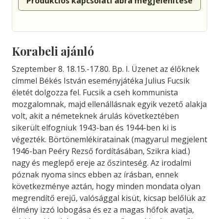
Produkciós kapcsolati ábra megjelenítése
Korabeli ajánló
Szeptember
8.
18.15.-17.80.
Bp.
I.
Üzenet
az
élőknek
címmel
Békés
István
eseményjátéka
Julius
Fucsik
életét
dolgozza
fel.
Fucsik
a
cseh
kommunista
mozgalomnak,
majd
ellenállásnak
egyik
vezető
alakja
volt,
akit
a
németeknek
árulás
következtében
sikerült
elfogniuk
1943-ban
és
1944-ben
ki
is
végezték.
Börtönemlékiratainak
(magyarul
megjelent
1946-ban
Peéry
Rezső
fordításában,
Szikra
kiad.)
nagy
és
meglepő
ereje
az
őszinteség.
Az
irodalmi
póznak
nyoma
sincs
ebben
az
írás
ban,
ennek
következménye
aztán,
hogy
minden
mondata
olyan
megrendítő
erejű,
valósággal
kisüt,
kicsap
belőlük
az
élmény
izzó
lobogása
és
ez
a
magas
hőfok
avatja,