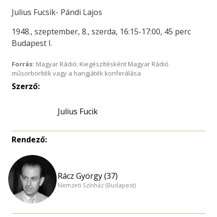
Julius Fucsik- Pándi Lajos
1948., szeptember, 8., szerda, 16:15-17:00, 45 perc
Budapest I.
Forrás:
Magyar Rádió; Kiegészítésként Magyar Rádió
műsorboríték vagy a hangjáték konferálása
Szerző:
Julius Fucik
Rendező:
Rácz György (37)
Nemzeti Színház (Budapest)