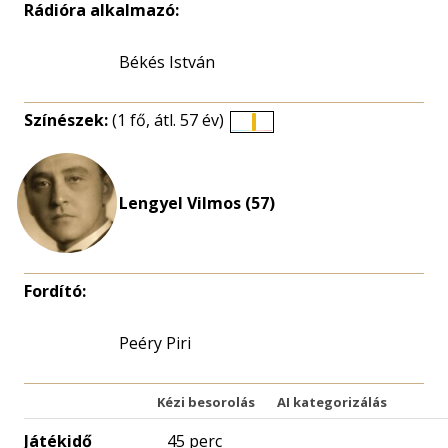
Rádióra alkalmazó:
Békés István
Színészek:
(1 fő, átl. 57 év)
Életkori
eloszlás
nagyítása
Lengyel Vilmos (57)
Fordító:
Peéry Piri
Kézi besorolás
AI kategorizálás
Játékidő
45 perc