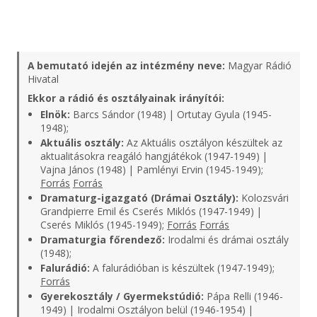
A bemutató idején az intézmény neve:
Magyar Rádió
Hivatal
Ekkor a rádió és osztályainak irányítói:
Elnök:
Barcs Sándor (1948) | Ortutay Gyula (1945-
1948);
Aktuális osztály:
Az Aktuális osztályon készültek az
aktualitásokra reagáló hangjátékok (1947-1949) |
Vajna János (1948) | Pamlényi Ervin (1945-1949);
Forrás
Forrás
Dramaturg-igazgató (Drámai Osztály):
Kolozsvári
Grandpierre Emil és Cserés Miklós (1947-1949) |
Cserés Miklós (1945-1949);
Forrás
Forrás
Dramaturgia főrendező:
Irodalmi és drámai osztály
(1948);
Falurádió:
A falurádióban is készültek (1947-1949);
Forrás
Gyerekosztály / Gyermekstúdió:
Pápa Relli (1946-
1949) | Irodalmi Osztályon belül (1946-1954) |