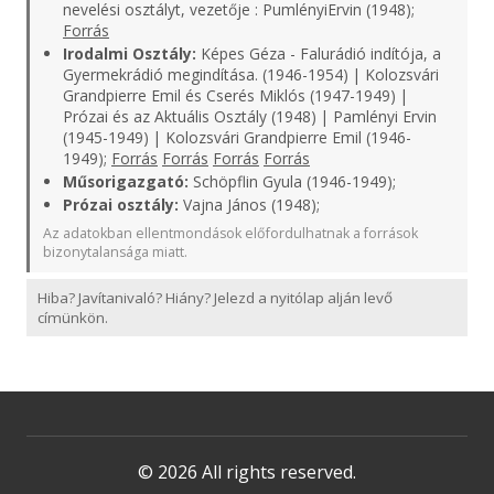
nevelési osztályt, vezetője : PumlényiErvin (1948);
Forrás
Irodalmi Osztály:
Képes Géza - Falurádió indítója, a
Gyermekrádió megindítása. (1946-1954) | Kolozsvári
Grandpierre Emil és Cserés Miklós (1947-1949) |
Prózai és az Aktuális Osztály (1948) | Pamlényi Ervin
(1945-1949) | Kolozsvári Grandpierre Emil (1946-
1949);
Forrás
Forrás
Forrás
Forrás
Műsorigazgató:
Schöpflin Gyula (1946-1949);
Prózai osztály:
Vajna János (1948);
Az adatokban ellentmondások előfordulhatnak a források
bizonytalansága miatt.
Hiba? Javítanivaló? Hiány? Jelezd a nyitólap alján levő
címünkön.
© 2026 All rights reserved.