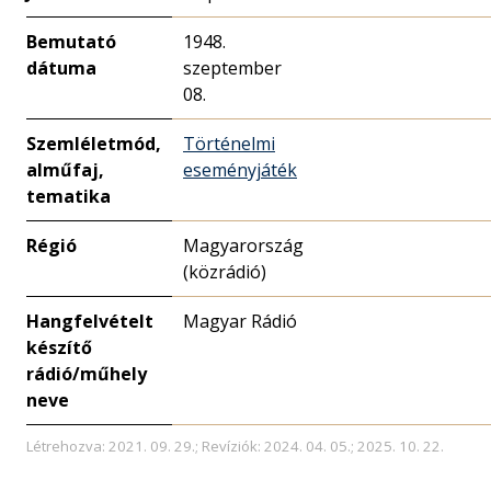
Bemutató
1948.
dátuma
szeptember
08.
Szemléletmód,
Történelmi
alműfaj,
eseményjáték
tematika
Régió
Magyarország
(közrádió)
Hangfelvételt
Magyar Rádió
készítő
rádió/műhely
neve
Létrehozva: 2021. 09. 29.; Revíziók: 2024. 04. 05.; 2025. 10. 22.