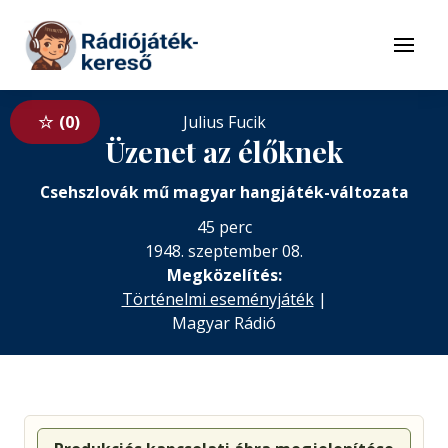
Tovább a navigációhoz
Tovább a tartalomhoz
Menü
0
Julius Fucik
Üzenet az élőknek
Csehszlovák mű magyar hangjáték-változata
45 perc
1948. szeptember 08.
Megközelítés:
Történelmi eseményjáték
|
Magyar Rádió