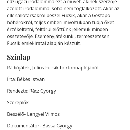
edzi
igazi
irodalommá
ezt
a
művet,
akinek
szerzője
azelőtt
irodalom
mal
soha
nem
foglalkozott.
Akár
az
ellenálló
társakról
beszél
Fucsik,
akár
a
Gestapo-
hóhé
rokról,
teljes
emberi
mivoltukban
tudja
őket
érzékeltetni,
feltárul
előttünk
jellemük
minden
összetevője.
Eseményjátékunk ,
természetesen
Fucsik
emlékiratai
alapján
készült.
Színlap
Rádiójáték, Julius Fucsik börtönnaplójából
Írta: Békés István
Rendezte: Rácz György
Szereplők:
Beszélő- Lengyel Vilmos
Dokumentátor- Bassa György