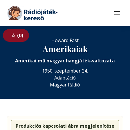
Tovább a navigációhoz
Tovább a tartalomhoz
Menü
0
Howard Fast
Amerikaiak
Amerikai mű magyar hangjáték-változata
1950. szeptember 24.
Adaptáció
Magyar Rádió
Produkciós kapcsolati ábra megjelenítése