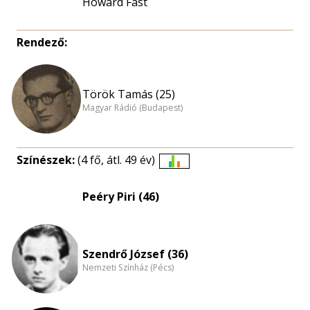
Howard Fast
Rendező:
Török Tamás (25)
Magyar Rádió (Budapest)
Színészek:
(4 fő, átl. 49 év)
Életkori
eloszlás
Peéry Piri (46)
nagyítása
Szendrő József (36)
Nemzeti Színház (Pécs)