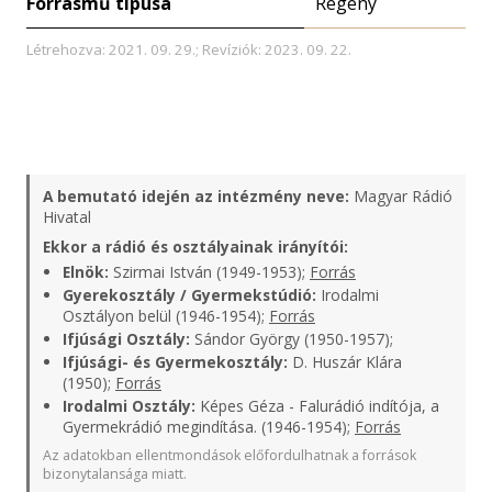
Forrásmű típusa
Regény
Létrehozva: 2021. 09. 29.; Revíziók: 2023. 09. 22.
A bemutató idején az intézmény neve:
Magyar Rádió
Hivatal
Ekkor a rádió és osztályainak irányítói:
Elnök:
Szirmai István (1949-1953);
Forrás
Gyerekosztály / Gyermekstúdió:
Irodalmi
Osztályon belül (1946-1954);
Forrás
Ifjúsági Osztály:
Sándor György (1950-1957);
Ifjúsági- és Gyermekosztály:
D. Huszár Klára
(1950);
Forrás
Irodalmi Osztály:
Képes Géza - Falurádió indítója, a
Gyermekrádió megindítása. (1946-1954);
Forrás
Az adatokban ellentmondások előfordulhatnak a források
bizonytalansága miatt.