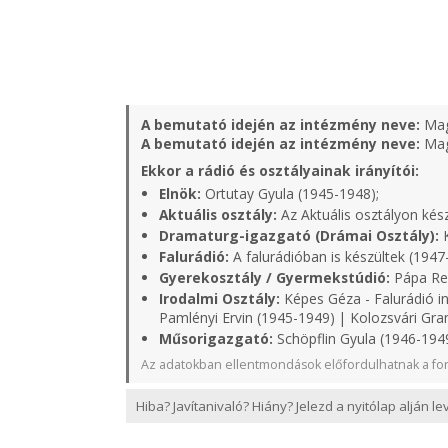
A bemutató idején az intézmény neve:
Mag
A bemutató idején az intézmény neve:
Mag
Ekkor a rádió és osztályainak irányítói:
Elnök:
Ortutay Gyula (1945-1948);
Aktuális osztály:
Az Aktuális osztályon kés
Dramaturg-igazgató (Drámai Osztály):
K
Falurádió:
A falurádióban is készültek (1947
Gyerekosztály / Gyermekstúdió:
Pápa Rel
Irodalmi Osztály:
Képes Géza - Falurádió in
Pamlényi Ervin (1945-1949) | Kolozsvári Gra
Műsorigazgató:
Schöpflin Gyula (1946-1949
Az adatokban ellentmondások előfordulhatnak a for
Hiba? Javítanivaló? Hiány? Jelezd a nyitólap alján l