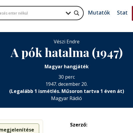
Mutatók
Stat
Vészi Endre
A pók hatalma (1947)
Magyar hangjáték
30 perc
1947. december 20.
(Legalább 1 ismétlés. Műsoron tartva 1 éven át)
Magyar Rádió
Szerző:
 megjelenítése