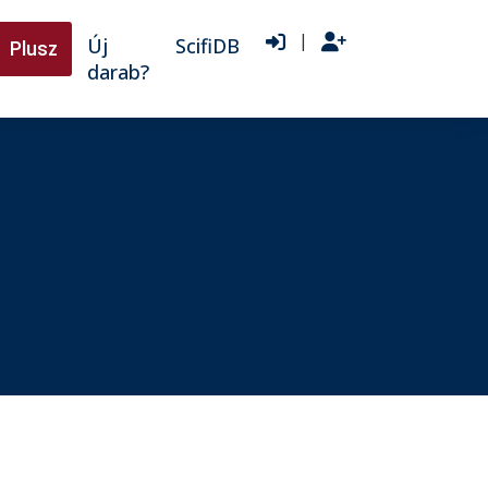
|
Új
ScifiDB
Plusz
darab?