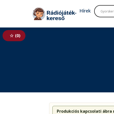
Tovább a navigációhoz
Tovább a tartalomhoz
Hírek
0
Produkciós kapcsolati ábra