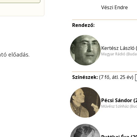
Vészi Endre
Rendező:
Kertész László 
tó előadás.
Magyar Rádió (Buda
Színészek:
(7 fő, átl. 25 év)
Pécsi Sándor (
Művész Színház (Bu
Ruttkai Éva (2