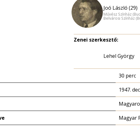
Joó László (29)
Művész Színház (Bu
Belvárosi Színház (
Zenei szerkesztő:
Lehel György
30 perc
1947. de
Magyaror
ve
Magyar 