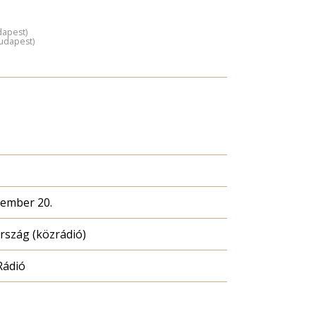
dapest)
Budapest)
cember 20.
szág (közrádió)
Rádió