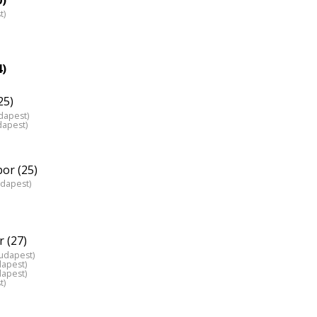
t)
4)
25)
dapest)
dapest)
or (25)
udapest)
 (27)
Budapest)
dapest)
dapest)
t)