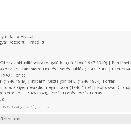
yar Rádió Hivatal
yar Központi Hiradó Rt
zültek az aktualitásokra reagáló hangjátékok (1947-1949) | Pamlényi 
olozsvári Grandpierre Emil és Cserés Miklós (1947-1949) | Cserés Mi
-1949);
Forrás
li (1946-1949) | Irodalmi Osztályon belül (1946-1954);
Forrás
dítója, a Gyermekrádió megindítása. (1946-1954) | Kolozsvári Grandp
ndpierre Emil (1946-1949);
Forrás
Forrás
Forrás
Forrás
);
rások bizonytalansága miatt.
evő címünkön.