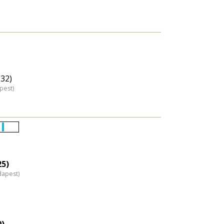
(32)
pest)
Életkori
eloszlás
nagyítása
25)
dapest)
0)