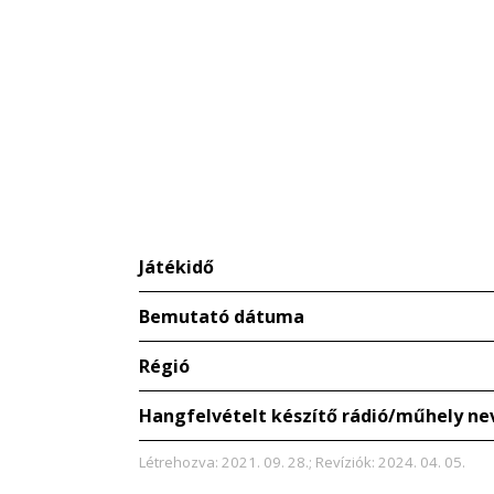
Játékidő
Bemutató dátuma
Régió
Hangfelvételt készítő rádió/műhely ne
Létrehozva: 2021. 09. 28.; Revíziók: 2024. 04. 05.