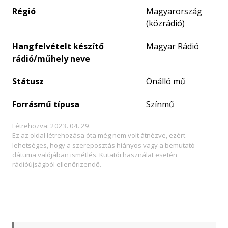
Régió
Magyarország
(közrádió)
Hangfelvételt készítő
Magyar Rádió
rádió/műhely neve
Státusz
Önálló mű
Forrásmű típusa
Színmű
Létrehozva: 2023. 04. 29.
Ez az oldal létrehozása óta még nem volt átnézve, ezért
lehetséges, hogy a szereposztás hiányos vagy a bemutató
dátuma valójában ismétlés. Kutatói használat esetén
rádióújságból ellenőrizendő.