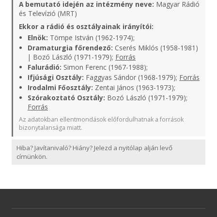
A bemutató idején az intézmény neve:
Magyar Rádió
és Televízió (MRT)
Ekkor a rádió és osztályainak irányítói:
Elnök:
Tömpe István (1962-1974);
Dramaturgia főrendező:
Cserés Miklós (1958-1981)
| Bozó László (1971-1979);
Forrás
Falurádió:
Simon Ferenc (1967-1988);
Ifjúsági Osztály:
Faggyas Sándor (1968-1979);
Forrás
Irodalmi Főosztály:
Zentai János (1963-1973);
Szórakoztató Osztály:
Bozó László (1971-1979);
Forrás
Az adatokban ellentmondások előfordulhatnak a források
bizonytalansága miatt.
Hiba? Javítanivaló? Hiány? Jelezd a nyitólap alján levő
címünkön.