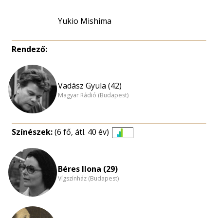
Yukio Mishima
Rendező:
Vadász Gyula (42)
Magyar Rádió (Budapest)
Színészek:
(6 fő, átl. 40 év)
Életkori
eloszlás
nagyítása
Béres Ilona (29)
Vígszínház (Budapest)