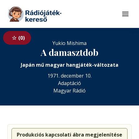
Tovább a navigációhoz
Tovább a tartalomhoz
Menü
0
Yukio Mishima
A damasztdob
Japán mű magyar hangjáték-változata
1971. december 10.
Adaptáció
Magyar Rádió
Produkciós kapcsolati ábra megjelenítése