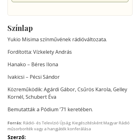
Színlap
Yukio Misima színművének rádióváltozata.
Fordította: Vízkelety András
Hanako – Béres Ilona
Ivakicsi – Pécsi Sándor
Közreműködik: Agárdi Gábor, Csűrös Karola, Gelley
Kornél, Schubert Éva
Bemutatták a Pódium ’71 keretében.
Forrás:
Rádió- és Televízió Újság; Kiegészítésként Magyar Rádió
műsorboríték vagy a hangjáték konferálása
Szerző: