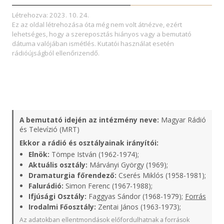
Létrehozva: 2023. 10. 24.
Ez az oldal létrehozása óta még nem volt átnézve, ezért
lehetséges, hogy a szereposztás hiányos vagy a bemutató
dátuma valójában ismétlés. Kutatói használat esetén
rádióújságból ellenőrizendő.
A bemutató idején az intézmény neve:
Magyar Rádió
és Televízió (MRT)
Ekkor a rádió és osztályainak irányítói:
Elnök:
Tömpe István (1962-1974);
Aktuális osztály:
Márványi György (1969);
Dramaturgia főrendező:
Cserés Miklós (1958-1981);
Falurádió:
Simon Ferenc (1967-1988);
Ifjúsági Osztály:
Faggyas Sándor (1968-1979);
Forrás
Irodalmi Főosztály:
Zentai János (1963-1973);
Az adatokban ellentmondások előfordulhatnak a források