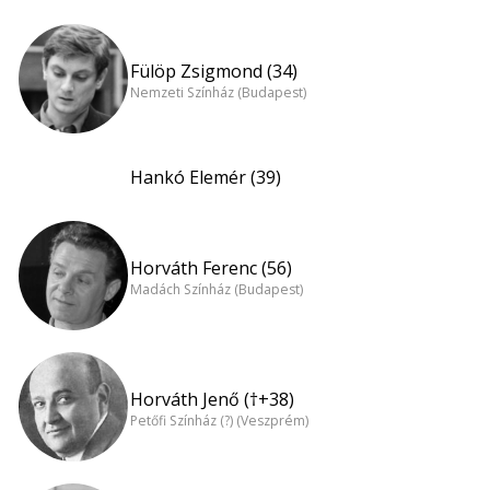
Fülöp Zsigmond (34)
Nemzeti Színház (Budapest)
Hankó Elemér (39)
Horváth Ferenc (56)
Madách Színház (Budapest)
Horváth Jenő (†+38)
Petőfi Színház (?) (Veszprém)