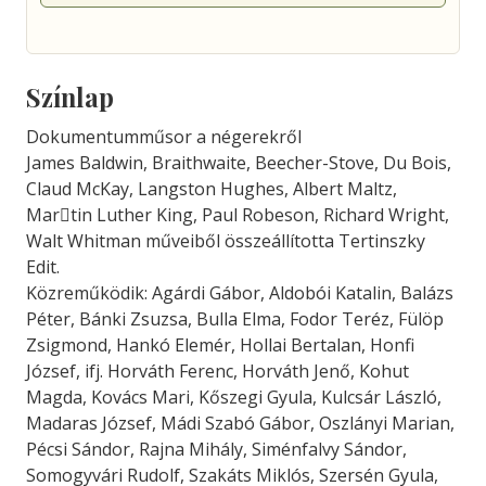
Színlap
Dokumentumműsor a négerekről
James Baldwin, Braithwaite, Beecher-Stove, Du Bois,
Claud McKay, Langston Hughes, Albert Maltz,
Mar￾tin Luther King, Paul Robeson, Richard Wright,
Walt Whitman műveiből összeállította Tertinszky
Edit.
Közreműködik: Agárdi Gábor, Aldobói Katalin, Balázs
Péter, Bánki Zsuzsa, Bulla Elma, Fodor Teréz, Fülöp
Zsigmond, Hankó Elemér, Hollai Bertalan, Honfi
József, ifj. Horváth Ferenc, Horváth Jenő, Kohut
Magda, Kovács Mari, Kőszegi Gyula, Kulcsár László,
Madaras József, Mádi Szabó Gábor, Oszlányi Marian,
Pécsi Sándor, Rajna Mihály, Siménfalvy Sándor,
Somogyvári Rudolf, Szakáts Miklós, Szersén Gyula,