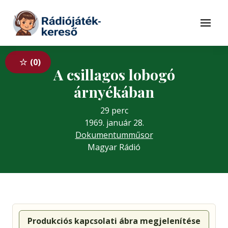
Tovább a navigációhoz
Tovább a tartalomhoz
Menü
0
A csillagos lobogó
árnyékában
29 perc
1969. január 28.
Dokumentumműsor
Magyar Rádió
Produkciós kapcsolati ábra megjelenítése