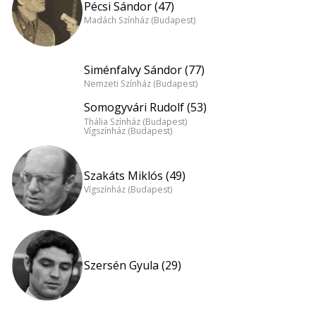
Pécsi Sándor (47)
Madách Színház (Budapest)
Siménfalvy Sándor (77)
Nemzeti Színház (Budapest)
Somogyvári Rudolf (53)
Thália Színház (Budapest)
Vígszínház (Budapest)
Szakáts Miklós (49)
Vígszínház (Budapest)
Szersén Gyula (29)