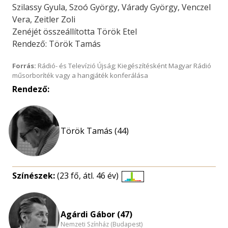
Szilassy Gyula, Szoó György, Várady György, Venczel
Vera, Zeitler Zoli
Zenéjét összeállította Török Etel
Rendező: Török Tamás
Forrás:
Rádió- és Televízió Újság; Kiegészítésként Magyar Rádió
műsorboríték vagy a hangjáték konferálása
Rendező:
Török Tamás (44)
Színészek:
(23 fő, átl. 46 év)
Életkori
eloszlás
nagyítása
Agárdi Gábor (47)
Nemzeti Színház (Budapest)