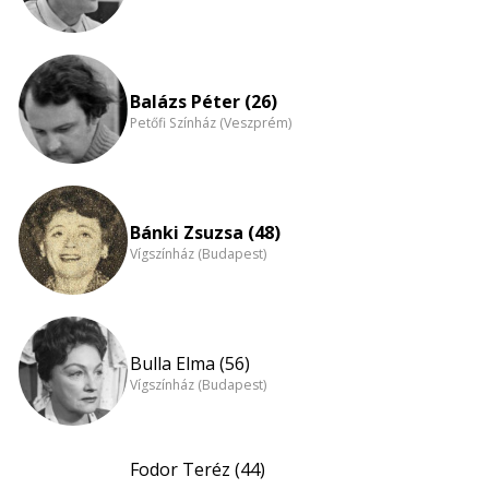
Balázs Péter (26)
Petőfi Színház (Veszprém)
Bánki Zsuzsa (48)
Vígszínház (Budapest)
Bulla Elma (56)
Vígszínház (Budapest)
Fodor Teréz (44)