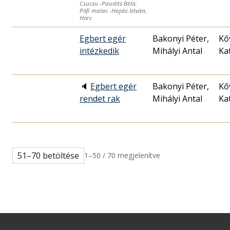
Csucsu -Paudits Béla,
Pöfi malac -Hajdú István,
Hörc
Egbert egér
Bakonyi Péter,
Kő
intézkedik
Mihályi Antal
Ka
🔈
Egbert egér
Bakonyi Péter,
Kő
rendet rak
Mihályi Antal
Ka
51–70 betöltése
1–50 / 70 megjelenítve