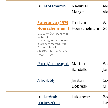
🔈
Heptameron
Navarrai
Av
Margit
Al
Esperanza (1979
Fred von
Va
Hoerschelmann)
Hoerschelmann
Gé
CSELEKMÉNY: (A német
változat
összefoglalója: Amikor
a képzett matróz, Axel
Grove felszáll az
„Esperanza”-ra, rájön,
hogy a hajó
Póruljárt lovagok
Matteo
Ba
Bandello
Já
A borbély
Jordan
Cs
Dobreski
Mik
🔈
Hetérák
Lukianosz
Bo
párbeszédei
Lá