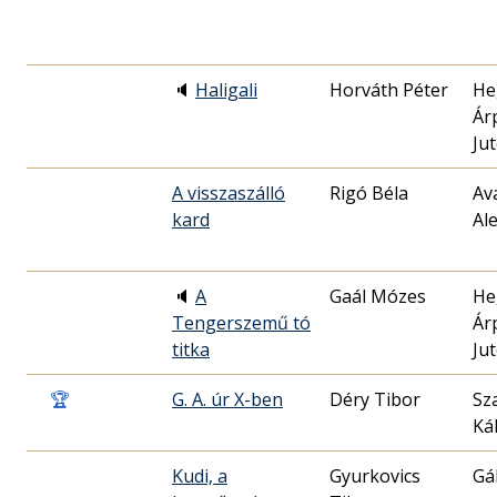
🔈
Haligali
Horváth Péter
He
Ár
Ju
A visszaszálló
Rigó Béla
Av
kard
Al
🔈
A
Gaál Mózes
He
Tengerszemű tó
Ár
titka
Ju
🏆
G. A. úr X-ben
Déry Tibor
Sz
Ká
Kudi, a
Gyurkovics
Gá