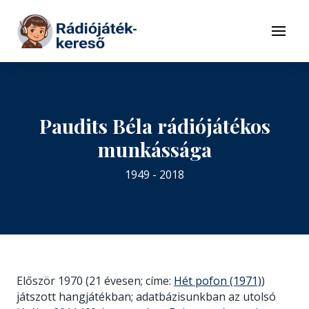
Tovább a navigációhoz
Tovább a tartalomhoz
Menü
Paudits Béla rádiójátékos
munkássága
1949 - 2018
Először 1970 (21 évesen; címe:
Hét pofon (1971)
)
játszott hangjátékban; adatbázisunkban az utolsó