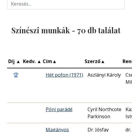
Színészi munkák -
70
db találat
Díj
▲
Kedv.
▲
Cím
▲
Szerző
▲
Ren
🏆
Hét pofon (1971)
Aszlányi Károly
Cs
Mik
Póni parádé
Cyril Northcote
Ka
Parkinson
Is
Magányos
Dr. Jósfay
dr.