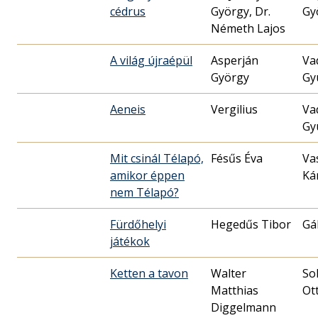
cédrus
György, Dr.
Gy
Németh Lajos
A világ újraépül
Asperján
Va
György
Gy
Aeneis
Vergilius
Va
Gy
Mit csinál Télapó,
Fésűs Éva
Va
amikor éppen
Ká
nem Télapó?
Fürdőhelyi
Hegedűs Tibor
Gá
játékok
Ketten a tavon
Walter
So
Matthias
Ot
Diggelmann