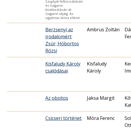
Szuptyik felbocsátásán
és Gagarin
kiválasztásán át
Gagarin útjáig. Az
izgalmas téma ellené
Berzsenyi az
Ambrus Zoltán
Dá
irodalomért;
Fe
Zsúr; Hóbortos
Rózsi
Kisfaludy Károly
Kisfaludy
Ke
csalódásai
Károly
Im
Az obsitos
Jaksa Margit
Kő
Ka
Csicseri történet
Móra Ferenc
So
Ot