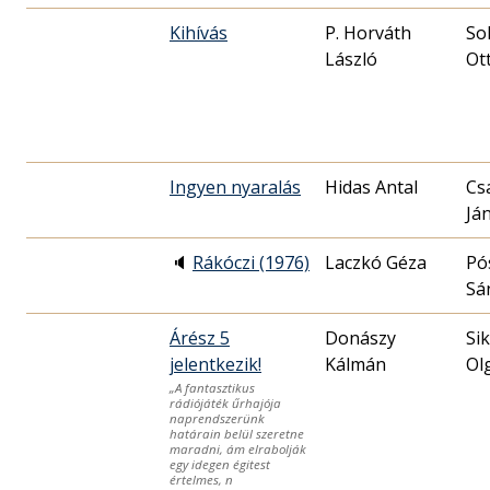
Kihívás
P. Horváth
So
László
Ot
Ingyen nyaralás
Hidas Antal
Cs
Já
🔈
Rákóczi (1976)
Laczkó Géza
Pó
Sá
Árész 5
Donászy
Sik
jelentkezik!
Kálmán
Ol
„A fantasztikus
rádiójáték űrhajója
naprendszerünk
határain belül szeretne
maradni, ám elrabolják
egy idegen égitest
értelmes, n