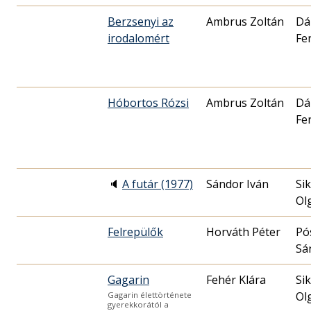
Berzsenyi az
Ambrus Zoltán
Dá
irodalomért
Fe
Hóbortos Rózsi
Ambrus Zoltán
Dá
Fe
🔈
A futár (1977)
Sándor Iván
Sik
Ol
Felrepülők
Horváth Péter
Pó
Sá
Gagarin
Fehér Klára
Sik
Ol
Gagarin élettörténete
gyerekkorától a