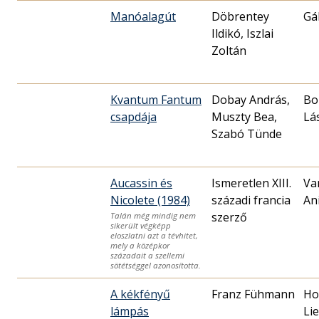
Manóalagút
Döbrentey
Gá
Ildikó, Iszlai
Zoltán
Kvantum Fantum
Dobay András,
Bo
csapdája
Muszty Bea,
Lá
Szabó Tünde
Aucassin és
Ismeretlen XIII.
Va
Nicolete (1984)
századi francia
An
szerző
Talán még mindig nem
sikerült végképp
eloszlatni azt a tévhitet,
mely a középkor
századait a szellemi
sötétséggel azonosította.
A kékfényű
Franz Fühmann
Ho
lámpás
Li