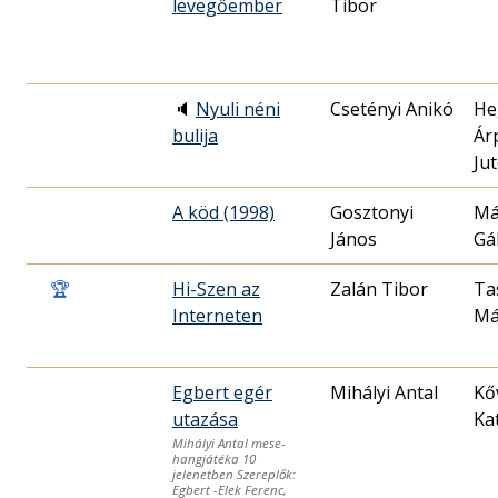
levegőember
Tibor
🔈
Nyuli néni
Csetényi Anikó
He
bulija
Ár
Ju
A köd (1998)
Gosztonyi
Má
János
Gá
🏆
Hi-Szen az
Zalán Tibor
Ta
Interneten
Má
Egbert egér
Mihályi Antal
Kő
utazása
Ka
Mihályi Antal mese-
hangjátéka 10
jelenetben Szereplők:
Egbert -Elek Ferenc,