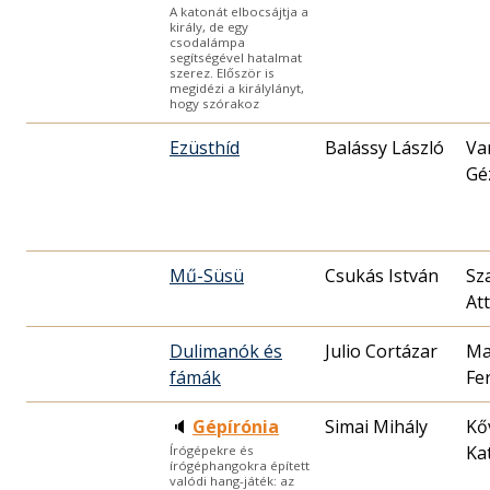
A katonát elbocsájtja a
király, de egy
csodalámpa
segítségével hatalmat
szerez. Először is
megidézi a királylányt,
hogy szórakoz
Ezüsthíd
Balássy László
Va
Gé
Mű-Süsü
Csukás István
Sz
Att
Dulimanók és
Julio Cortázar
Ma
fámák
Fe
🔈
Gépírónia
Simai Mihály
Kő
Ka
Írógépekre és
írógéphangokra épített
valódi hang-játék: az