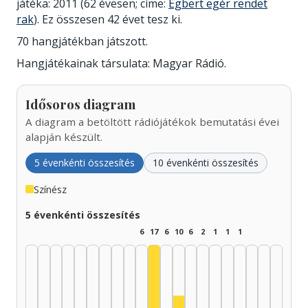
játéka: 2011 (62 évesen; címe:
Egbert egér rendet
rak
). Ez összesen 42 évet tesz ki.
70 hangjátékban játszott.
Hangjátékainak társulata: Magyar Rádió.
Idősoros diagram
A diagram a betöltött rádiójátékok bemutatási évei
alapján készült.
5 évenkénti összesítés
10 évenkénti összesítés
Színész
5 évenkénti összesítés
6
17
6
10
6
2
1
1
1