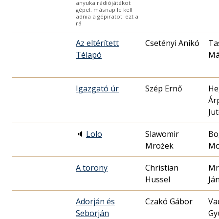
anyuka rádiójátékot
gépel, másnap le kell
adnia a gépiratot: ezt a
rá
Az eltérített
Csetényi Anikó
Ta
Télapó
Má
Igazgató úr
Szép Ernő
He
Ár
Ju
🔈
Lolo
Slawomir
Bo
Mrożek
Mo
A torony
Christian
Mr
Hussel
Já
Adorján és
Czakó Gábor
Va
Seborján
Gy