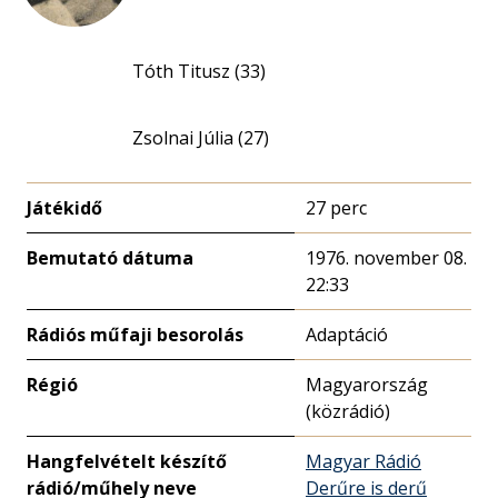
Tóth Titusz (33)
Zsolnai Júlia (27)
Játékidő
27 perc
Bemutató dátuma
1976. november 08.
22:33
Rádiós műfaji besorolás
Adaptáció
Régió
Magyarország
(közrádió)
Hangfelvételt készítő
Magyar Rádió
rádió/műhely neve
Derűre is derű