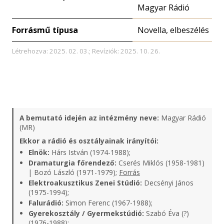
Magyar Rádió
Forrásmű típusa
Novella, elbeszélés
Létrehozva: 2025. 02. 03.; Revíziók: 2025. 10. 26.
A bemutató idején az intézmény neve:
Magyar Rádió
(MR)
Ekkor a rádió és osztályainak irányítói:
Elnök:
Hárs István (1974-1988);
Dramaturgia főrendező:
Cserés Miklós (1958-1981)
| Bozó László (1971-1979);
Forrás
Elektroakusztikus Zenei Stúdió:
Decsényi János
(1975-1994);
Falurádió:
Simon Ferenc (1967-1988);
Gyerekosztály / Gyermekstúdió:
Szabó Éva (?)
(1976-1988);