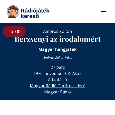
Tovább a navigációhoz
Tovább a tartalomhoz
Menü
0
Ambrus Zoltán
Berzsenyi az irodalomért
Magyar hangjáték
Ambrus Zoltán írása
27 perc
1976. november 08. 22:33
Adaptáció
Magyar Rádió Derűre is derű
Magyar Rádió