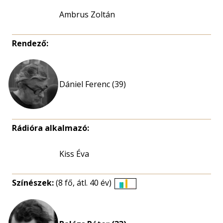
Ambrus Zoltán
Rendező:
Dániel Ferenc (39)
Rádióra alkalmazó:
Kiss Éva
Színészek:
(8 fő, átl. 40 év)
Életkori
eloszlás
nagyítása