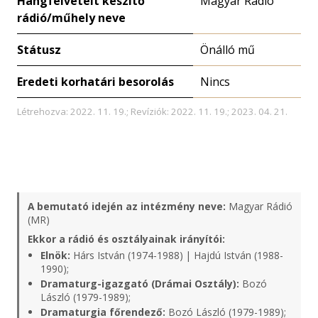
Hangfelvételt készítő
Magyar Rádió
rádió/műhely neve
Státusz
Önálló mű
Eredeti korhatári besorolás
Nincs
Létrehozva: 2022. 11. 19.; Revíziók: 2022. 11. 19.; 2023. 04. 21.
A bemutató idején az intézmény neve:
Magyar Rádió
(MR)
Ekkor a rádió és osztályainak irányítói:
Elnök:
Hárs István (1974-1988) | Hajdú István (1988-
1990);
Dramaturg-igazgató (Drámai Osztály):
Bozó
László (1979-1989);
Dramaturgia főrendező:
Bozó László (1979-1989);