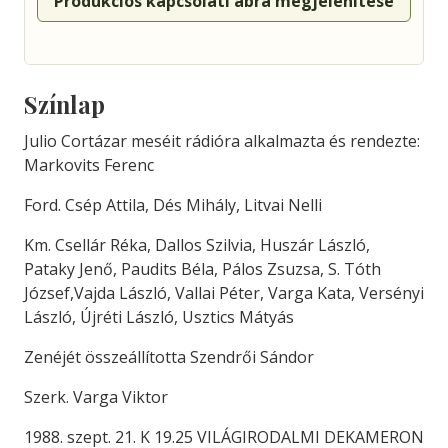
Produkciós kapcsolati ábra megjelenítése
Színlap
Julio Cortázar meséit rádióra alkalmazta és rendezte:
Markovits Ferenc
Ford. Csép Attila, Dés Mihály, Litvai Nelli
Km. Csellár Réka, Dallos Szilvia, Huszár László,
Pataky Jenő, Paudits Béla, Pálos Zsuzsa, S. Tóth
József,Vajda László, Vallai Péter, Varga Kata, Versényi
László, Újréti László, Usztics Mátyás
Zenéjét összeállította Szendrői Sándor
Szerk. Varga Viktor
1988. szept. 21. K 19.25 VILÁGIRODALMI DEKAMERON