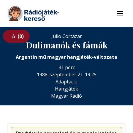
Tovább a navigációhoz
Tovább a tartalomhoz
Menü
0
Julio Cortázar
Dulimanók és fámák
Argentin mű magyar hangjáték-változata
41 perc
1988. szeptember 21. 19:25
Adaptáció
Hangjáték
Magyar Rádió