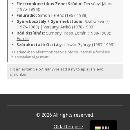
Elektroakusztikus Zenei Stúdió:
Decsényi János
(1975-1994);
Falurádió:
Simon Ferenc (1967-1988);
Gyerekosztály / Gyermekstúdió:
Szabó Éva (?)
(1976-1988) | Varsányi Anikó (1978-1999);
Rádiószínház:
Sumonyi Papp Zoltán (1988-1989);
Forrás
Szórakoztató Osztály:
László György (1987-1993);
Az adatokban ellentmondások előfordulhatnak a források
bizonytalansága miatt.
Hiba? Javítanivaló? Hiány? Jelezd a nyitólap alján levő
címünkön.
© 2026 All rights reserved.
Oldal tetejére
HUN