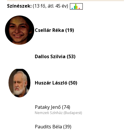
Színészek:
(13 fő, átl. 45 év)
Életkori
eloszlás
nagyítása
Csellár Réka (19)
Dallos Szilvia (53)
Huszár László (50)
Pataky Jenő (74)
Nemzeti Színház (Budapest)
Paudits Béla (39)