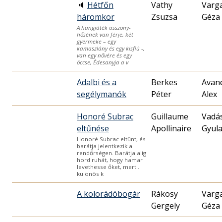
🔈
Hétfőn
Vathy
Varg
háromkor
Zsuzsa
Géza
A hangjáték asszony-
hősének van férje, két
gyermeke – egy
kamaszlány és egy kisfiú -,
van egy nővére és egy
öccse, Édesanyja a v
Adalbi és a
Berkes
Avan
segélymanók
Péter
Alex
Honoré Subrac
Guillaume
Vadá
eltűnése
Apollinaire
Gyul
Honoré Subrac eltűnt, és
barátja jelentkezik a
rendőrségen. Barátja alig
hord ruhát, hogy hamar
levethesse őket, mert…
különös k
A kolorádóbogár
Rákosy
Varg
Gergely
Géza