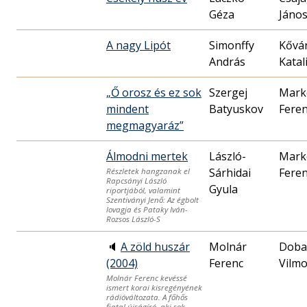
Géza
Jáno
A nagy Lipót
Simonffy
Kővá
András
Katal
„Ő orosz és ez sok
Szergej
Mark
mindent
Batyuskov
Fere
megmagyaráz”
Álmodni mertek
László-
Mark
Sárhidai
Fere
Részletek hangzanak el
Rapcsányi László
Gyula
riportjából, valamint
Szentiványi Jenő: Az égbolt
lovagja és Pataky Iván-
Rozsos László-S
🔈
A zöld huszár
Molnár
Doba
(2004)
Ferenc
Vilm
Molnár Ferenc kevéssé
ismert korai kisregényének
rádióváltozata. A főhős
fiatal újságíró, aki sok