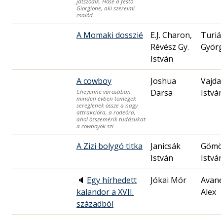
játszódik. Hőse a festő
Giorgione, aki szerelmi
csalód
A Momaki dosszié
E.J. Charon,
Turi
Révész Gy.
Györ
István
A cowboy
Joshua
Vajda
Darsa
Istvá
Cheyenne városában
minden évben tömegek
sereglenek össze a nagy
attrakcióra, a rodeóra,
ahol összemérik tudásukat
a cowboyok szi
A Zizi bolygó titka
Janicsák
Gömör
István
Istvá
🔈
Egy hírhedett
Jókai Mór
Avan
kalandor a XVII.
Alex
századból