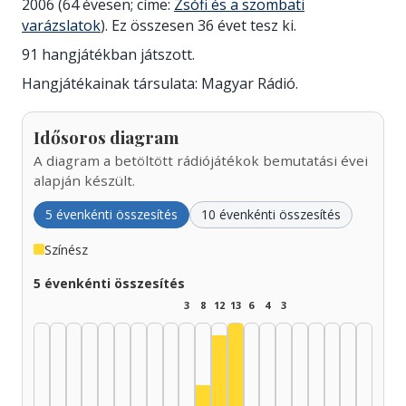
2006 (64 évesen; címe:
Zsófi és a szombati
varázslatok
). Ez összesen 36 évet tesz ki.
91 hangjátékban játszott.
Hangjátékainak társulata: Magyar Rádió.
Idősoros diagram
A diagram a betöltött rádiójátékok bemutatási évei
alapján készült.
5 évenkénti összesítés
10 évenkénti összesítés
Színész
5 évenkénti összesítés
3
8
12
13
6
4
3