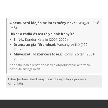
A bemutató idején az intézmény neve:
Magyar Rádió
(MR)
Ekkor a rádió és osztályainak irányítói:
Elnök:
Kondor Katalin (2001-2005);
Dramaturgia főrendező:
Varsányi Anikó (1994-
2002);
Művészeti Főszerkesztőség:
Kőrösi Zoltán (2001-
2002);
Az adatokban ellentmondások előfordulhatnak a források
bizonytalansága miatt.
Hiba? Javítanivaló? Hiány? Jelezd a nyitólap alján levő
címünkön.