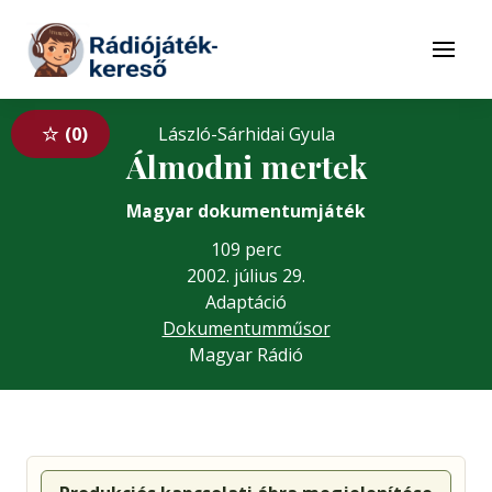
Tovább a navigációhoz
Tovább a tartalomhoz
Menü
0
László-Sárhidai Gyula
Álmodni mertek
Magyar dokumentumjáték
109 perc
2002. július 29.
Adaptáció
Dokumentumműsor
Magyar Rádió