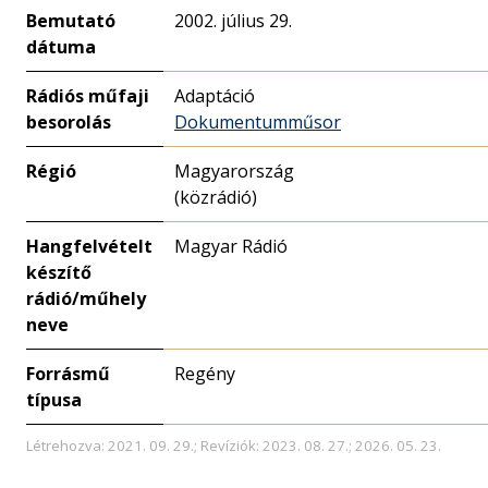
Bemutató
2002. július 29.
dátuma
Rádiós műfaji
Adaptáció
besorolás
Dokumentumműsor
Régió
Magyarország
(közrádió)
Hangfelvételt
Magyar Rádió
készítő
rádió/műhely
neve
Forrásmű
Regény
típusa
Létrehozva: 2021. 09. 29.; Revíziók: 2023. 08. 27.; 2026. 05. 23.