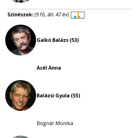
Színészek:
(9 fő, átl. 47 év)
Életkori
eloszlás
nagyítása
Galkó Balázs (53)
Acél Anna
Balázsi Gyula (55)
Bognár Monika