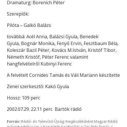
Dramaturg: Borenich Péter
Szereplők:
Pilóta – Galkó Balázs
továbbá: Acél Anna, Balázsi Gyula, Benedek
Gyula, Bognár Monika, Fenyő Ervin, Fesztbaum Béla,
Koleszár Bazil Péter, Kovács M.István, Kristóf Tibor,
Németh Kristóf, Péter Ferenc valamint
hangfelvételről Kubinyi Ferenc
A felvételt Cornides Tamás és Váli Mariann készítette
Zenei szerkesztő: Kakó Gyula
Hossz: 109 perc
2002.07.29. 22.11 perc Bartók rádió
Forrás:
Rádió- és Televízió Újság; Kiegészítésként Magyar Rádió
műsorboríték vagy a hangjáték konferálása; További forrás a