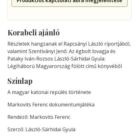
Produkciós kapcsolati ábra megjelenítése
Korabeli ajánló
Részletek hangzanak el Rapcsányi László riportjából,
valamint Szentiványi Jenő: Az égbolt lovagja és
Pataky Iván-Rozsos László-Sárhidai Gyula:
Légiháború Magyarország fölött című könyvéből
Színlap
A magyar katonai repülés története
Markovits Ferenc dokumentumjátéka
Rendező: Markovits Ferenc
Szerző: László-Sárhidai Gyula