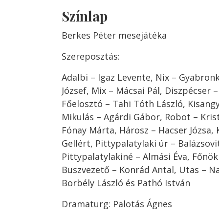
Színlap
Berkes Péter mesejátéka
Szereposztás:
Adalbi – Igaz Levente, Nix – Gyabronka
József, Mix – Mácsai Pál, Diszpécser –
Főelosztó – Tahi Tóth László, Kisangy
Mikulás – Agárdi Gábor, Robot – Krist
Fónay Márta, Hárosz – Hacser Józsa, 
Gellért, Pittypalatylaki úr – Balázsovi
Pittypalatylakiné – Almási Éva, Főnök
Buszvezető – Konrád Antal, Utas – N
Borbély László és Pathó István
Dramaturg: Palotás Ágnes