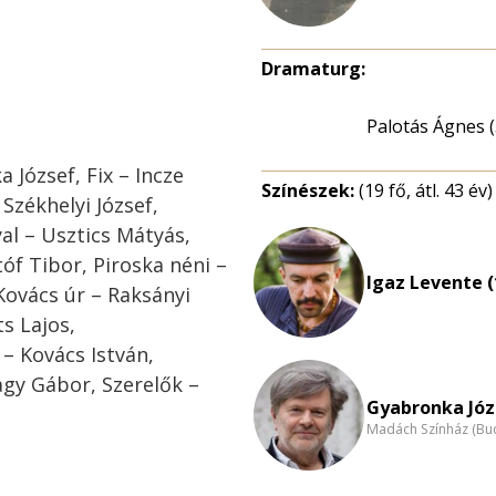
Dramaturg:
Palotás Ágnes (
 József, Fix – Incze
Színészek:
(19 fő, átl. 43 év)
 Székhelyi József,
al – Usztics Mátyás,
óf Tibor, Piroska néni –
Igaz Levente (
Kovács úr – Raksányi
ts Lajos,
 – Kovács István,
agy Gábor, Szerelők –
Gyabronka Józ
Madách Színház (Bu