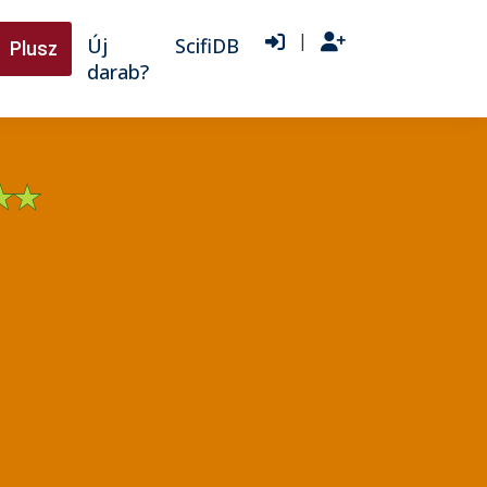
|
Új
ScifiDB
Plusz
darab?
★
★