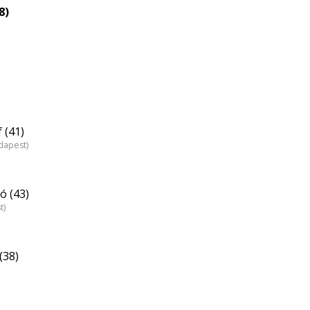
8)
 (41)
dapest)
ó (43)
t)
(38)