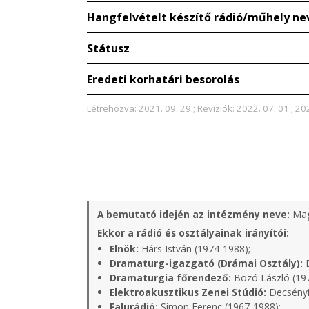
Hangfelvételt készítő rádió/műhely ne
Státusz
Eredeti korhatári besorolás
Létrehozva: 2021. 09. 29.; Revíziók: 2022. 07. 01.; 202
A bemutató idején az intézmény neve:
Mag
Ekkor a rádió és osztályainak irányítói:
Elnök:
Hárs István (1974-1988);
Dramaturg-igazgató (Drámai Osztály):
B
Dramaturgia főrendező:
Bozó László (19
Elektroakusztikus Zenei Stúdió:
Decsényi
Falurádió:
Simon Ferenc (1967-1988);