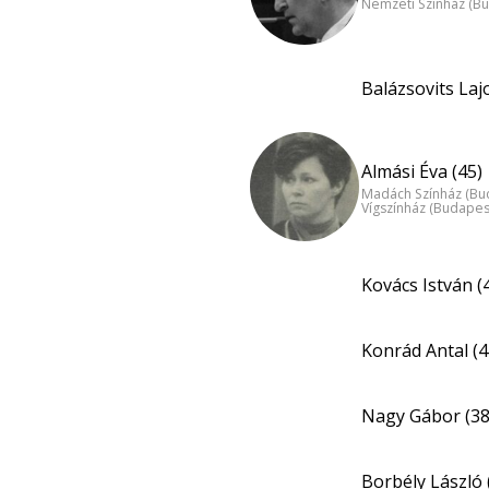
Nemzeti Színház (B
Balázsovits Laj
Almási Éva (45)
Madách Színház (Bu
Vígszínház (Budapes
Kovács István (
Konrád Antal (4
Nagy Gábor (38
Borbély László 