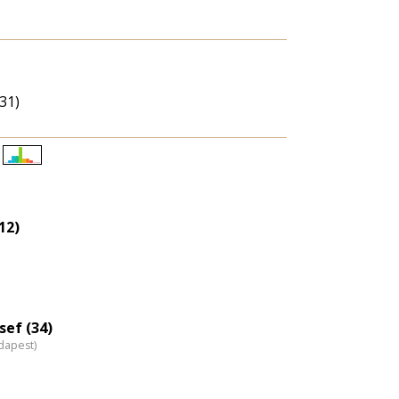
31)
Életkori
eloszlás
nagyítása
12)
sef (34)
dapest)