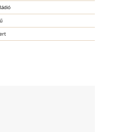
Rádió
mű
ert