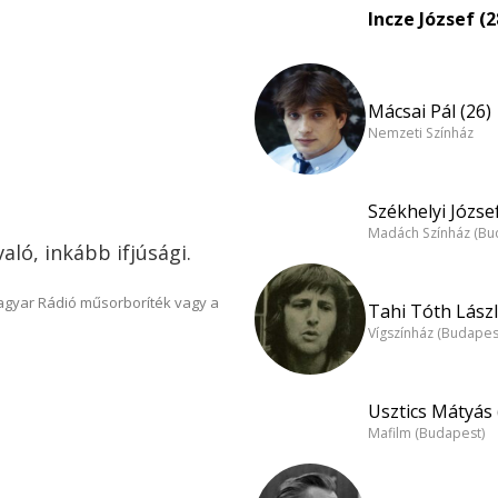
Incze József (2
Mácsai Pál (26)
Nemzeti Színház
Székhelyi József
Madách Színház (Bu
ló, inkább ifjúsági.
Magyar Rádió műsorboríték vagy a
Tahi Tóth Lászl
Vígszínház (Budapes
Usztics Mátyás 
Mafilm (Budapest)