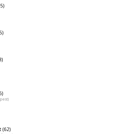
5)
5)
3)
6)
pest)
 (62)