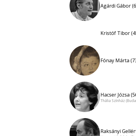
Agárdi Gábor (6
Kristóf Tibor (4
Fónay Márta (7
Hacser Józsa (5
Thália Színház (Buda
Raksányi Gellért