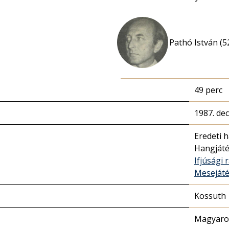
Pathó István (5
49 perc
1987. de
Eredeti 
Hangját
Ifjúsági 
Meseját
Kossuth
Magyaror