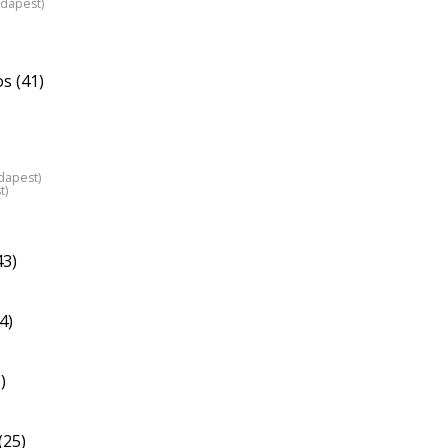
udapest)
os (41)
dapest)
t)
43)
4)
)
(25)