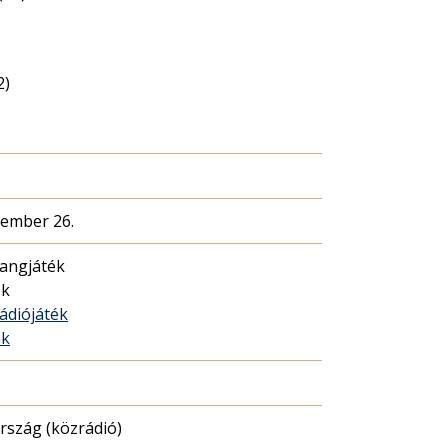
2)
cember 26.
hangjáték
ék
rádiójáték
ék
szág (közrádió)