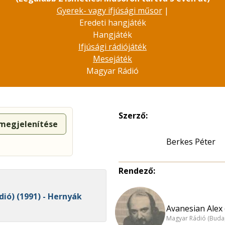
Gyerek- vagy ifjúsági műsor
|
Eredeti hangjáték
Hangjáték
Ifjúsági rádiójáték
Mesejáték
Magyar Rádió
Szerző:
 megjelenítése
Berkes Péter
Rendező:
ió) (1991) - Hernyák
Avanesian Alex 
Magyar Rádió (Buda