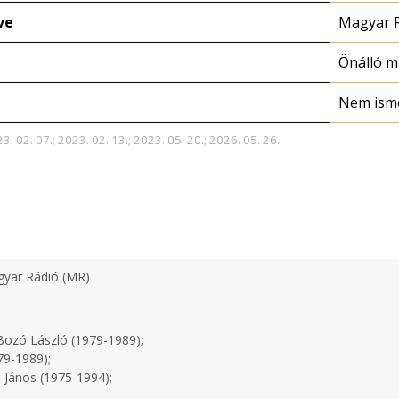
ve
Magyar 
Önálló 
Nem ism
3. 02. 07.; 2023. 02. 13.; 2023. 05. 20.; 2026. 05. 26.
yar Rádió (MR)
ozó László (1979-1989);
79-1989);
 János (1975-1994);