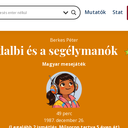
Mutatók
Stat
Berkes Péter
dalbi és a segélymanók
Magyar mesejáték
49 perc
1987. december 26.
(Legalább 2 ismétlés. Műsoron tartva 5 éven át)