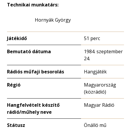
Technikai munkatárs:
Hornyák György
Játékidő
51 perc
Bemutató dátuma
1984. szeptember
24.
Rádiós műfaji besorolás
Hangjáték
Régió
Magyarország
(közrádió)
Hangfelvételt készítő
Magyar Rádió
rádió/műhely neve
Státusz
Önálló mű