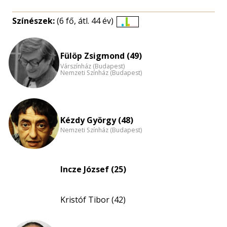
Színészek:
(6 fő, átl. 44 év)
Életkori
eloszlás
nagyítása
Fülöp Zsigmond (49)
Várszínház (Budapest)
Nemzeti Színház (Budapest)
Kézdy György (48)
Nemzeti Színház (Budapest)
Incze József (25)
Kristóf Tibor (42)