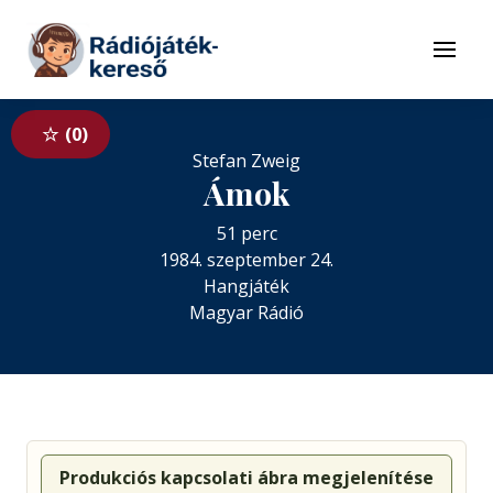
Tovább a navigációhoz
Tovább a tartalomhoz
Menü
0
Stefan Zweig
Ámok
51 perc
1984. szeptember 24.
Hangjáték
Magyar Rádió
Produkciós kapcsolati ábra megjelenítése