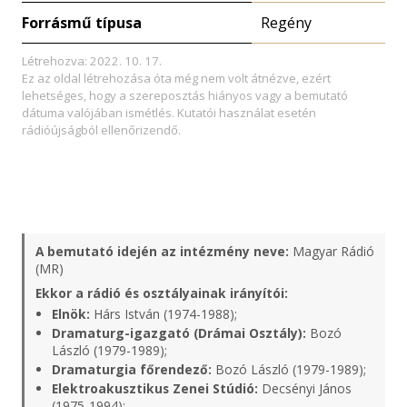
Forrásmű típusa
Regény
Létrehozva: 2022. 10. 17.
Ez az oldal létrehozása óta még nem volt átnézve, ezért
lehetséges, hogy a szereposztás hiányos vagy a bemutató
dátuma valójában ismétlés. Kutatói használat esetén
rádióújságból ellenőrizendő.
A bemutató idején az intézmény neve:
Magyar Rádió
(MR)
Ekkor a rádió és osztályainak irányítói:
Elnök:
Hárs István (1974-1988);
Dramaturg-igazgató (Drámai Osztály):
Bozó
László (1979-1989);
Dramaturgia főrendező:
Bozó László (1979-1989);
Elektroakusztikus Zenei Stúdió:
Decsényi János
(1975-1994);