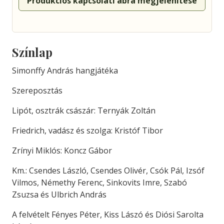
Produkciós kapcsolati ábra megjelenítése
Színlap
Simonffy András hangjátéka
Szereposztás
Lipót, osztrák császár: Ternyák Zoltán
Friedrich, vadász és szolga: Kristóf Tibor
Zrínyi Miklós: Koncz Gábor
Km.: Csendes László, Csendes Olivér, Csók Pál, Izsóf
Vilmos, Némethy Ferenc, Sinkovits Imre, Szabó
Zsuzsa és Ulbrich András
A felvételt Fényes Péter, Kiss Lászó és Diósi Sarolta