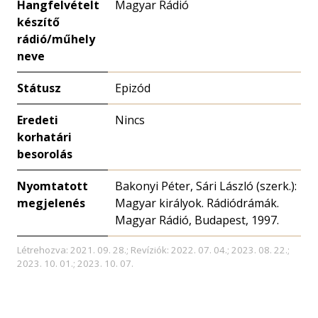
Hangfelvételt
Magyar Rádió
készítő
rádió/műhely
neve
Státusz
Epizód
Eredeti
Nincs
korhatári
besorolás
Nyomtatott
Bakonyi Péter, Sári László (szerk.):
megjelenés
Magyar királyok. Rádiódrámák.
Magyar Rádió, Budapest, 1997.
Létrehozva: 2021. 09. 28.; Revíziók: 2022. 07. 04.; 2023. 08. 22.;
2023. 10. 01.; 2023. 10. 07.