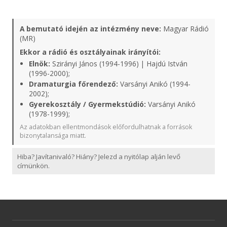
A bemutató idején az intézmény neve:
Magyar Rádió
(MR)
Ekkor a rádió és osztályainak irányítói:
Elnök:
Szirányi János (1994-1996) | Hajdú István
(1996-2000);
Dramaturgia főrendező:
Varsányi Anikó (1994-
2002);
Gyerekosztály / Gyermekstúdió:
Varsányi Anikó
(1978-1999);
Az adatokban ellentmondások előfordulhatnak a források
bizonytalansága miatt.
Hiba? Javítanivaló? Hiány? Jelezd a nyitólap alján levő
címünkön.