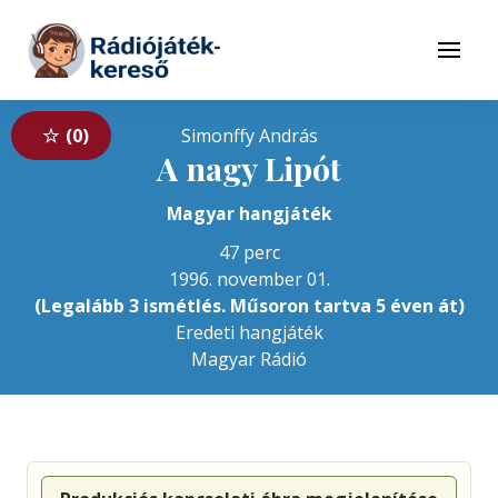
Tovább a navigációhoz
Tovább a tartalomhoz
Menü
0
Simonffy András
A nagy Lipót
Magyar hangjáték
47 perc
1996. november 01.
(Legalább 3 ismétlés. Műsoron tartva 5 éven át)
Eredeti hangjáték
Magyar Rádió