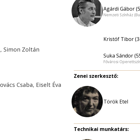
Agárdi Gábor (5
Nemzeti Színház (B
Kristóf Tibor (3
a, Simon Zoltán
Suka Sándor (5
Fővárosi Operettszí
Zenei szerkesztő:
vács Csaba, Eiselt Éva
Török Etel
Technikai munkatárs: