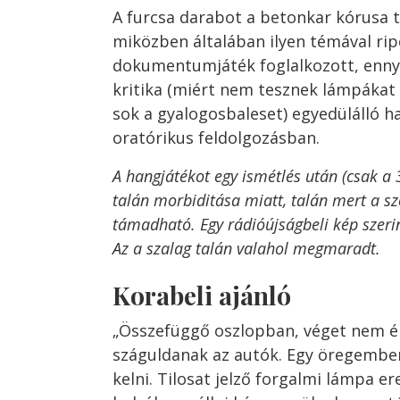
A furcsa darabot a betonkar kórusa t
miközben általában ilyen témával ri
dokumentumjáték foglalkozott, ennyi
kritika (miért nem tesznek lámpákat 
sok a gyalogosbaleset) egyedülálló h
oratórikus feldolgozásban.
A hangjátékot egy ismétlés után (csak a 
talán morbiditása miatt, talán mert a sz
támadható. Egy rádióújságbeli kép szerin
Az a szalag talán valahol megmaradt.
Korabeli ajánló
„Összefüggő oszlopban, véget nem é
száguldanak az autók. Egy öregember á
kelni. Tilosat jelző forgalmi lámpa er