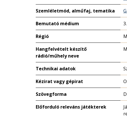
Szemléletmód, alműfaj, tematika
G
Bemutató médium
3
Régió
M
Hangfelvételt készítő
M
rádió/műhely neve
Technikai adatok
S
Kézirat vagy gépirat
O
Szövegforma
D
Előforduló releváns játékterek
J
r