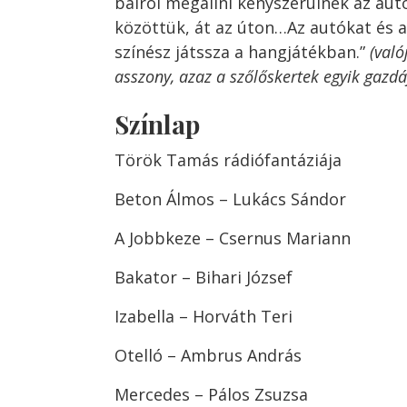
balról megállni kényszerülnek az autó
közöttük, át az úton…Az autókat és 
színész játssza a hangjátékban.”
(való
asszony, azaz a szőlőskertek egyik gazdáj
Színlap
Török Tamás rádiófantáziája
Beton Álmos – Lukács Sándor
A Jobbkeze – Csernus Mariann
Bakator – Bihari József
Izabella – Horváth Teri
Otelló – Ambrus András
Mercedes – Pálos Zsuzsa