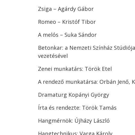
Zsiga – Agárdy Gábor
Romeo – Kristóf Tibor
A melós – Suka Sándor
Betonkar: a Nemzeti Színház Stúdiój
vezetésével
Zenei munkatárs: Török Etel
A rendező munkatársa: Orbán Jenő, Ko
Dramaturg Kopányi György
Írta és rendezte: Török Tamás
Hangmérnök: Újházy László
Hangtechnikus: Varga Károly