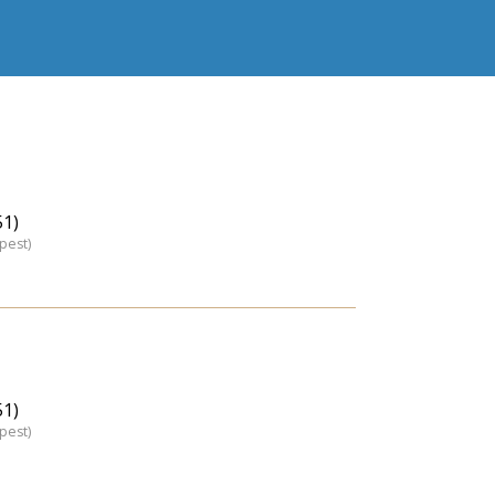
51)
pest)
51)
pest)