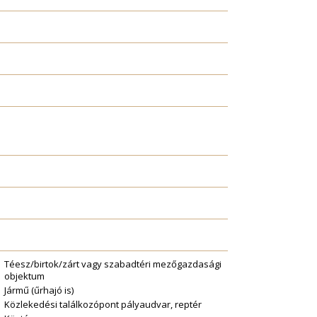
Téesz/birtok/zárt vagy szabadtéri mezőgazdasági
objektum
Jármű (űrhajó is)
Közlekedési találkozópont pályaudvar, reptér