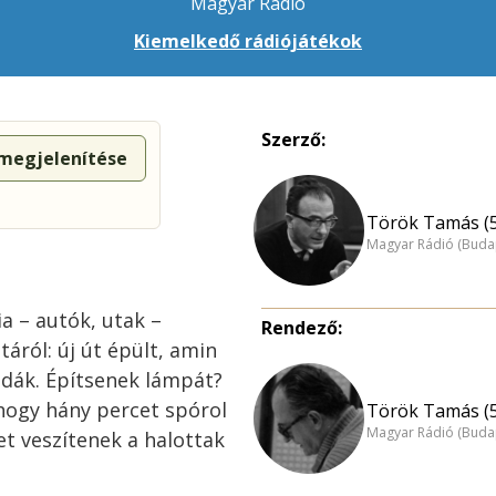
Magyar Rádió
Kiemelkedő rádiójátékok
Szerző:
 megjelenítése
Török Tamás (
Magyar Rádió (Buda
a – autók, utak –
Rendező:
áról: új út épült, amin
zdák. Építsenek lámpát?
 hogy hány percet spórol
Török Tamás (
Magyar Rádió (Buda
t veszítenek a halottak