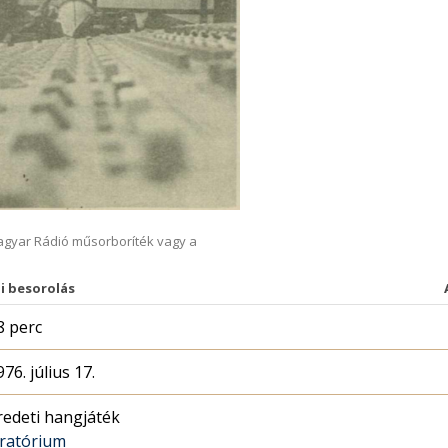
Magyar Rádió műsorboríték vagy a
i besorolás
8 perc
976. július 17.
redeti hangjáték
ratórium