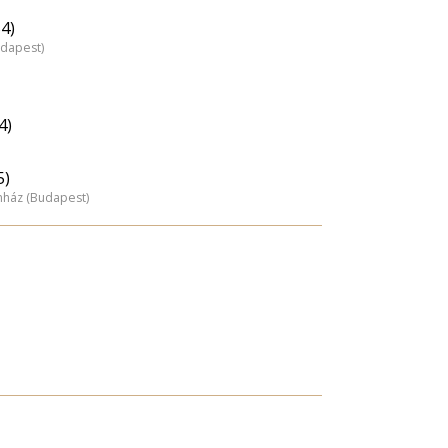
4)
udapest)
4)
5)
nház (Budapest)