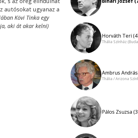
k, s az öreg elindulhat
Bihari József (
az autósokat ugyanaz a
jában Kövi Tinka egy
a, aki át akar kelni)
Horváth Teri (4
Thália Színház (Buda
Ambrus András 
Thália / Arizona Szí
Pálos Zsuzsa (3