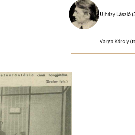
Ujházy László (
Varga Károly (t