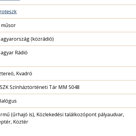
roteszk
. műsor
agyarország (közrádió)
agyar Rádió
ztereó, Kvadró
SZK Színháztörténeti Tár MM 5048
Ialógus
ármű (űrhajó is), Közlekedési találkozópont pályaudvar,
eptér, Köztér