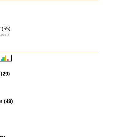
 (55)
pest)
Életkori
eloszlás
(29)
nagyítása
n (48)