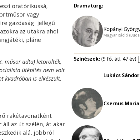
eszi oratórikussá,
Dramaturg:
portműsor vagy
re gazdasági jellegű
Kopányi György
azokra az utakra ahol
Magyar Rádió (Buda
angjátéki, pláne
Színészek:
(9 fő, átl. 47 év)
3. műsor adta) letörölték,
ocialista útépítés nem volt
Lukács Sándor 
t kvadróban is elkészült.
Csernus Maria
rő rakétavonatként
ll az út szélén, át akar
eszkedik alá, jobbról