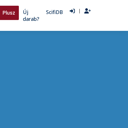
|
Új
ScifiDB
Plusz
darab?