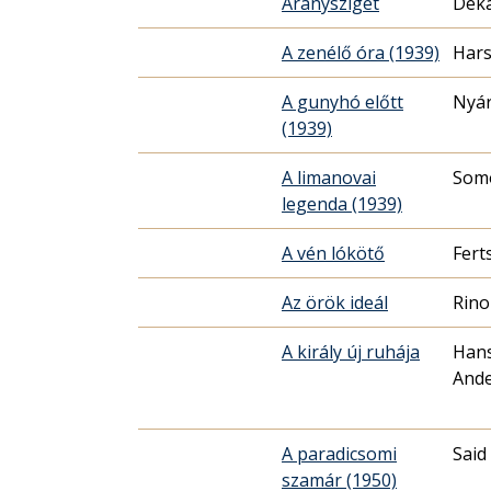
Aranysziget
Dék
A zenélő óra (1939)
Hars
A gunyhó előtt
Nyár
(1939)
A limanovai
Somo
legenda (1939)
A vén lókötő
Fert
Az örök ideál
Rino
A király új ruhája
Hans
And
A paradicsomi
Said
szamár (1950)