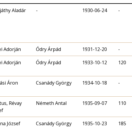
áthy Aladár
-
1930-06-24
-
i Adorján
Ódry Árpád
1931-12-20
-
i Adorján
Ódry Árpád
1933-10-12
120
si Áron
Csanády György
1934-10-18
-
tus, Révay
Németh Antal
1935-09-07
110
ef
na József
Csanády György
1935-10-23
185