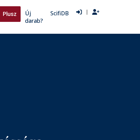
|
Új
ScifiDB
Plusz
darab?