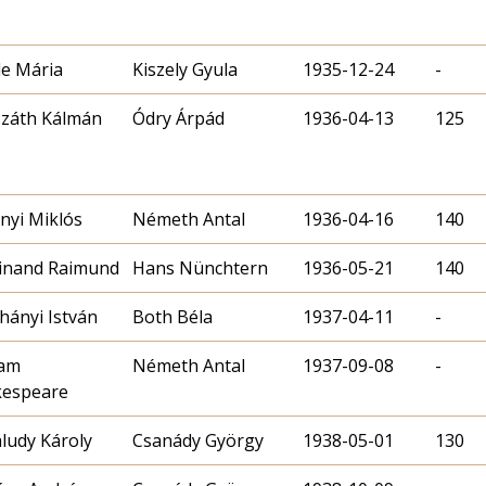
e Mária
Kiszely Gyula
1935-12-24
-
záth Kálmán
Ódry Árpád
1936-04-13
125
nyi Miklós
Németh Antal
1936-04-16
140
inand Raimund
Hans Nünchtern
1936-05-21
140
ányi István
Both Béla
1937-04-11
-
iam
Németh Antal
1937-09-08
-
kespeare
aludy Károly
Csanády György
1938-05-01
130