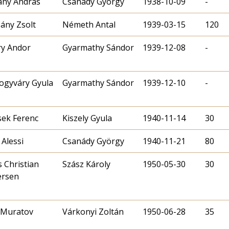
ány András
Csanády György
1938-10-09
-
ány Zsolt
Németh Antal
1939-03-15
120
y Andor
Gyarmathy Sándor
1939-12-08
-
gyváry Gyula
Gyarmathy Sándor
1939-12-10
-
sek Ferenc
Kiszely Gyula
1940-11-14
30
 Alessi
Csanády György
1940-11-21
80
 Christian
Szász Károly
1950-05-30
30
ersen
 Muratov
Várkonyi Zoltán
1950-06-28
35