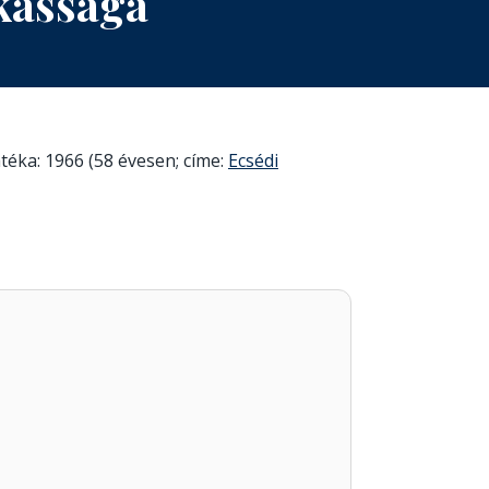
kássága
téka: 1966 (58 évesen; címe:
Ecsédi