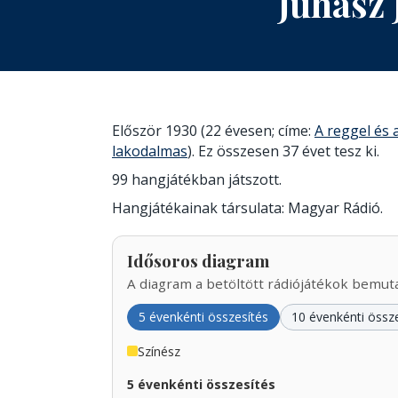
Juhász
Először 1930 (22 évesen; címe:
A reggel és 
lakodalmas
). Ez összesen 37 évet tesz ki.
99 hangjátékban játszott.
Hangjátékainak társulata: Magyar Rádió.
Idősoros diagram
A diagram a betöltött rádiójátékok bemutat
5 évenkénti összesítés
10 évenkénti össz
Színész
5 évenkénti összesítés