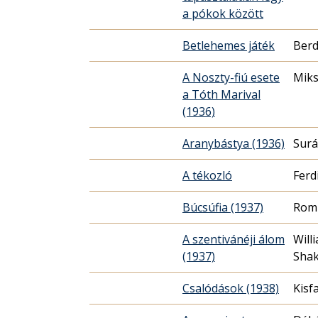
a pókok között
Betlehemes játék
Berd
A Noszty-fiú esete
Miks
a Tóth Marival
(1936)
Aranybástya (1936)
Surá
A tékozló
Ferd
Búcsúfia (1937)
Romh
A szentivánéji álom
Will
(1937)
Sha
Csalódások (1938)
Kisf