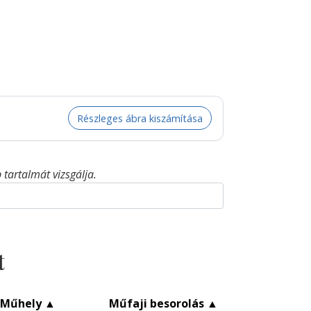
Részleges ábra kiszámítása
tartalmát vizsgálja.
t
Műhely
▲
Műfaji besorolás
▲