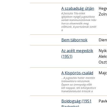
A szabadság útján
Hege
Zoln
A fasiszta Tito-klikk
igájában nyögő jugoszlávia
valódi kommunistáinak hősi
harca elevenedik meg
előttünk. A partizánok ismét
a
Bem tábornok
Dien
Az acélt megedzik
Nyik
(1951)
Alek
Oszt
A Kispörös-család
Majo
…A jugoszláv határ mentén
hídavatásra készülnek.
Éppen az ünnepség előtt
két nappal, téli kihelyezésre
honvédalakulat érkezik a
Boldogság (1951
Pavl
Pavlenko)