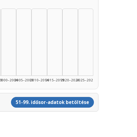
99
2000–2004
2005–2009
2010–2014
2015–2019
2020–2024
2025–2026
51-99. idősor-adatok betöltése