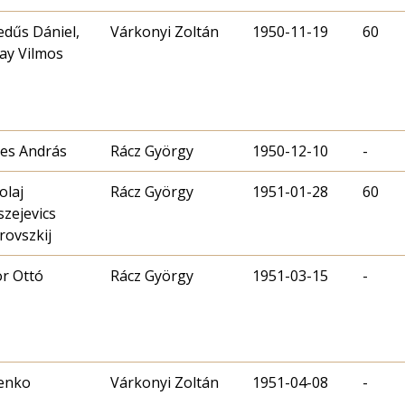
dűs Dániel,
Várkonyi Zoltán
1950-11-19
60
ay Vilmos
es András
Rácz György
1950-12-10
-
olaj
Rácz György
1951-01-28
60
szejevics
rovszkij
r Ottó
Rácz György
1951-03-15
-
enko
Várkonyi Zoltán
1951-04-08
-