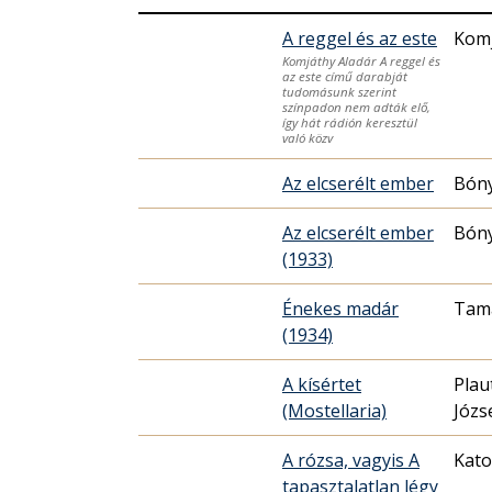
A reggel és az este
Komj
Komjáthy Aladár A reggel és
az este című darabját
tudomásunk szerint
színpadon nem adták elő,
így hát rádión keresztül
való közv
Az elcserélt ember
Bóny
Az elcserélt ember
Bóny
(1933)
Énekes madár
Tamá
(1934)
A kísértet
Plau
(Mostellaria)
Józs
A rózsa, vagyis A
Kato
tapasztalatlan légy