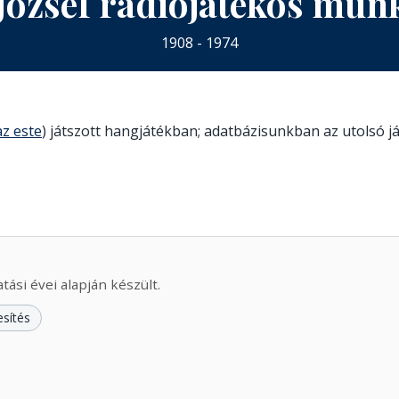
 József rádiójátékos mun
1908 - 1974
az este
) játszott hangjátékban; adatbázisunkban az utolsó já
ási évei alapján készült.
esítés