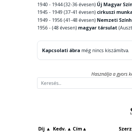
1940 - 1944 (32-36 évesen)
Új Magyar Szí
1945 - 1949 (37-41 évesen)
cirkuszi munk
1949 - 1956 (41-48 évesen)
Nemzeti Szính
1956 - (48 évesen)
magyar társulat
(Auszt
Kapcsolati ábra
még nincs kiszámítva.
Használja a gyors k
Díj
▲
Kedv.
▲
Cím
▲
Szerz