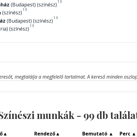
1
3
nház
(Budapest) (színész)
1
3
a
(színész)
1
3
áz
(Budapest) (színész)
1
3
ria) (színész)
eresőt, megtalálja a megfelelő tartalmat. A kereső minden oszlop 
Színészi munkák -
99
db talála
ő
▲
Rendező
▲
Bemutató
▲
Perc
▲