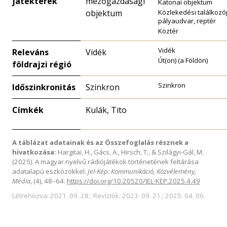
játékterek
mezőgazdasági
Katonai objektum
objektum
Közlekedési találkoz
pályaudvar, reptér
Köztér
Vidék
Releváns
Vidék
Út(on) (a Földön)
földrajzi régió
Szinkron
Időszinkronitás
Szinkron
Címkék
Kulák, Tito
A táblázat adatainak és az Összefoglalás résznek a
hivatkozása:
Hargitai, H., Gács, A., Hirsch, T., & Szilágyi-Gál, M.
(2025). A magyar nyelvű rádiójátékok történetének feltárása
adatalapú eszközökkel.
Jel-Kép: Kommunikáció, Közvélemény,
Média
, (4), 48–64.
https://doi.org/10.20520/JEL-KEP.2025.4.49
Létrehozva: 2021. 09. 28.; Revíziók: 2023. 09. 21.; 2025. 04. 06.