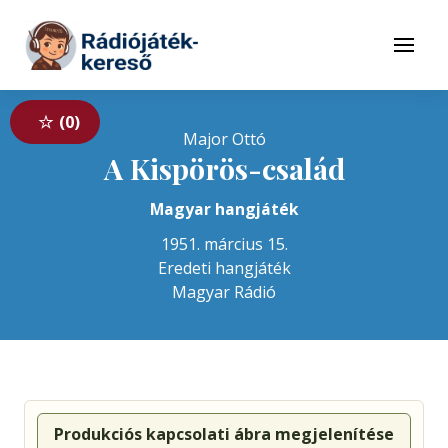
Tovább a navigációhoz
Tovább a tartalomhoz
Menü
0
Major Ottó
A Kispörös-család
Magyar hangjáték
1951. március 15.
Eredeti hangjáték
Magyar Rádió
Produkciós kapcsolati ábra megjelenítése