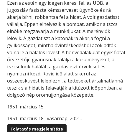
Ezen az estén egy idegen keresi fel, az UDB, a
jugoszláv fasiszta kémszervezet ügynöke és rá
akarja bírni, robbantsa fel a hidat. A volt gazdatiszt
vállalja. Éppen elhelyezik a bombát, amikor a tszcs
elnöke megzavarja a munkájukat. A merénylők
lelövik. A gazdatiszt a katonákra akarja fogni a
gyilkosságot, mintha óvintézkedésből azok adták
volna le a halálos lövést. A honvédalakulat egyik fiatal
őrvezetője gyanúsnak találja a körülményeket, a
tszcselnök halálát, a gazdastiszt érvelését és
nyomozni kezd. Rövid idő alatt sikerül az
összeesküvést leleplezni, a tetteseket ártalmatlanná
teszik s a hidat is felavatják a kitűzött időpontban, a
dolgozó nép örömujjongása közepette.
1951. március 15.
1951. március 18., vasárnap, 20:2…
Folytatás megjelenítése