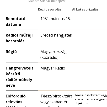
Madách Színház (Budapest)
Kézi besorolás
AI kategorizálás
Bemutató
1951. március 15.
dátuma
Rádiós műfaji
Eredeti hangjáték
besorolás
Régió
Magyarország
(közrádió)
Hangfelvételt
Magyar Rádió
készítő
rádió/műhely
neve
Téesz/birtok/zárt vag
Előforduló
Téesz/birtok/zárt
szabadtéri mezőgazd
releváns
vagy szabadtéri
objektum