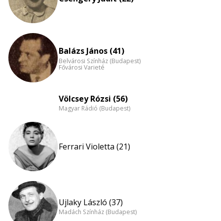
Balázs János (41)
Belvárosi Színház (Budapest)
Fővárosi Varieté
Völcsey Rózsi (56)
Magyar Rádió (Budapest)
Ferrari Violetta (21)
Ujlaky László (37)
Madách Színház (Budapest)