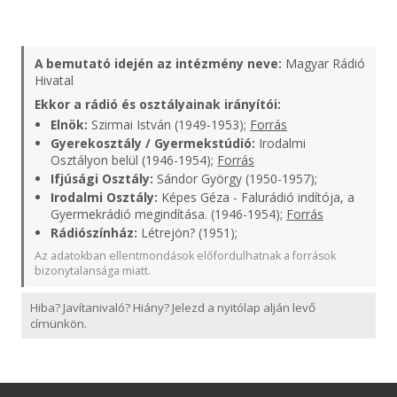
A bemutató idején az intézmény neve:
Magyar Rádió
Hivatal
Ekkor a rádió és osztályainak irányítói:
Elnök:
Szirmai István (1949-1953);
Forrás
Gyerekosztály / Gyermekstúdió:
Irodalmi
Osztályon belül (1946-1954);
Forrás
Ifjúsági Osztály:
Sándor György (1950-1957);
Irodalmi Osztály:
Képes Géza - Falurádió indítója, a
Gyermekrádió megindítása. (1946-1954);
Forrás
Rádiószínház:
Létrejön? (1951);
Az adatokban ellentmondások előfordulhatnak a források
bizonytalansága miatt.
Hiba? Javítanivaló? Hiány? Jelezd a nyitólap alján levő
címünkön.