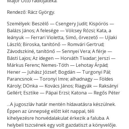
Major Ottó rádiójátéka.
Rendező: Rácz György.
Személyek: Beszélő — Csengery Judit; Kispörös —
Balázs János; A felesége — Völcsey Rózsi; Kata, a
leányuk — Ferrari Violetta, Simó, őrvezető — Ujlaki
László; Biroska, tanítónő — Romvári Gertrud;
Závodszkiné, tanítónő — Sennyei Vera; A férje —
Básti Lajos; Az idegen — Horváth Tivadar; Jerszi —
Márkus Ferenc; Nemes-Tóth — Lehotay Árpád;
Hener — Juhász József; Bogdán — Turgonyi Pál;
Parancsnok — Toronyi Imre; alhadnagy — Földes
Károly; DOnka — Kovács János; Riagyák — Raksányi
Gellért; Esztike — Pápai Erzsi; Katona — Regős Péter
…A jugoszláv határ mentén hídavatásra készülnek.
Éppen az ünnepség előtt két nappal, téli
kihelyezésre honvédalakulat érkezik a faluba. A
helybeli tszcsének egy volt gazdatiszt a könyvelője.