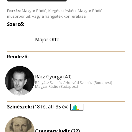
Forrás:
Magyar Rádió; Kiegészítésként Magyar Rádió
műsorboríték vagy a hangjáték konferálása
Szerző:
Major Ottó
Rendező:
Rácz György (40)
Bányász Színház / Honvéd Színház (Budapest)
Magyar Rádió (Budapest)
Színészek:
(18 fő, átl. 35 év)
Életkori
eloszlás
nagyítása
Csengery Judit (22)