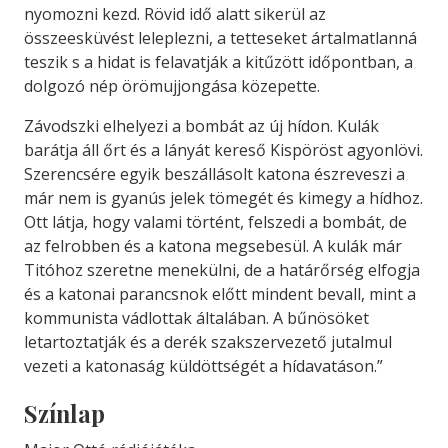
nyomozni kezd. Rövid idő alatt sikerül az
összeesküvést leleplezni, a tetteseket ártalmatlanná
teszik s a hidat is felavatják a kitűzött időpontban, a
dolgozó nép örömujjongása közepette.
Závodszki elhelyezi a bombát az új hídon. Kulák
barátja áll őrt és a lányát kereső Kispöröst agyonlövi.
Szerencsére egyik beszállásolt katona észreveszi a
már nem is gyanús jelek tömegét és kimegy a híd­hoz.
Ott látja, hogy valami történt, felszedi a bombát, de
az fel­robben és a katona megsebesül. A kulák már
Titóhoz szeretne mene­külni, de a határőrség elfogja
és a katonai parancsnok előtt mindent bevall, mint a
kommunista vádlottak általában. A bűnösöket
letartoztatják és a derék szak­szervezető jutal­mul
vezeti a katonaság küldött­ségét a hídavatáson.”
Színlap