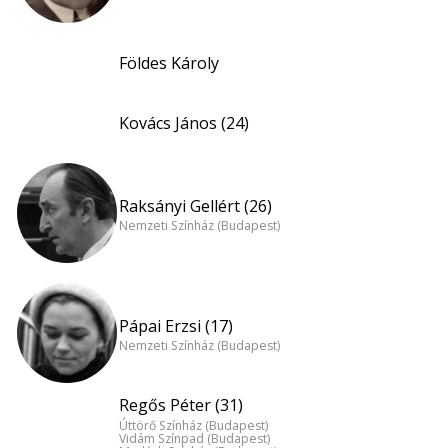
Földes Károly
Kovács János (24)
Raksányi Gellért (26)
Nemzeti Színház (Budapest)
Pápai Erzsi (17)
Nemzeti Színház (Budapest)
Regős Péter (31)
Úttörő Színház (Budapest)
Vidám Színpad (Budapest)