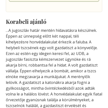
Korabeli ajánló
…A jugoszláv határ mentén hídavatásra készülnek.
Éppen az ünnepség előtt két nappal, téli
kihelyezésre honvédalakulat érkezik a faluba. A
helybeli tszcsének egy volt gazdatiszt a könyvelője.
Ezen az estén egy idegen keresi fel, az UDB, a
jugoszláv fasiszta kémszervezet ügynöke és rá
akarja bírni, robbantsa fel a hidat. A volt gazdatiszt
vállalja. Éppen elhelyezik a bombát, amikor a tszcs
elnöke megzavarja a munkájukat. A merénylők
lelövik. A gazdatiszt a katonákra akarja fogni a
gyilkosságot, mintha óvintézkedésből azok adták
volna le a halálos lövést. A honvédalakulat egyik fiatal
őrvezetője gyanúsnak találja a körülményeket, a
tszcselnök halálát, a gazdastiszt érvelését és