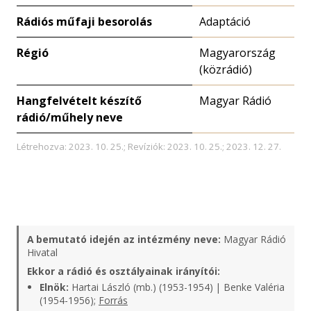
Rádiós műfaji besorolás
Adaptáció
Régió
Magyarország
(közrádió)
Hangfelvételt készítő
Magyar Rádió
rádió/műhely neve
Létrehozva: 2023. 10. 25.; Revíziók: 2023. 10. 25.; 2023. 12. 27.
A bemutató idején az intézmény neve:
Magyar Rádió
Hivatal
Ekkor a rádió és osztályainak irányítói:
Elnök:
Hartai László (mb.) (1953-1954) | Benke Valéria
(1954-1956);
Forrás