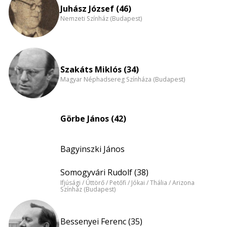
nagyítása
Juhász József (46)
Nemzeti Színház (Budapest)
Szakáts Miklós (34)
Magyar Néphadsereg Színháza (Budapest)
Görbe János (42)
Bagyinszki János
Somogyvári Rudolf (38)
Ifjúsági / Úttörő / Petőfi / Jókai / Thália / Arizona
Színház (Budapest)
Bessenyei Ferenc (35)