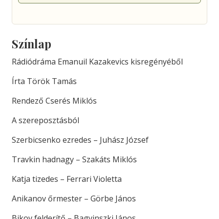
Színlap
Rádiódráma Emanuil Kazakevics kisregényéből
Írta Török Tamás
Rendező Cserés Miklós
A szereposztásból
Szerbicsenko ezredes – Juhász József
Travkin hadnagy – Szakáts Miklós
Katja tizedes – Ferrari Violetta
Anikanov őrmester – Görbe János
Bikov felderítő – Bagyinszki János