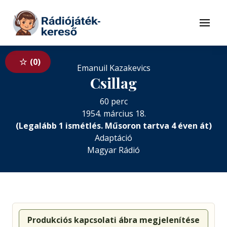
Tovább a navigációhoz
Tovább a tartalomhoz
Menü
0
Emanuil Kazakevics
Csillag
60 perc
1954. március 18.
(Legalább 1 ismétlés. Műsoron tartva 4 éven át)
Adaptáció
Magyar Rádió
Produkciós kapcsolati ábra megjelenítése