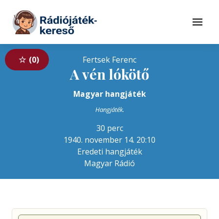
Tovább a navigációhoz
Tovább a tartalomhoz
Menü
0
Fertsek Ferenc
A vén lókötő
Magyar hangjáték
Hangjáték.
30 perc
1940. november 14. 20:10
Eredeti hangjáték
Magyar Rádió