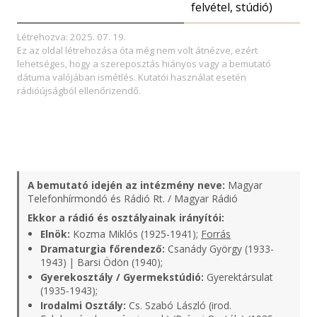
felvétel, stúdió)
Létrehozva: 2025. 07. 19.
Ez az oldal létrehozása óta még nem volt átnézve, ezért
lehetséges, hogy a szereposztás hiányos vagy a bemutató
dátuma valójában ismétlés. Kutatói használat esetén
rádióújságból ellenőrizendő.
A bemutató idején az intézmény neve:
Magyar
Telefonhírmondó és Rádió Rt. / Magyar Rádió
Ekkor a rádió és osztályainak irányítói:
Elnök:
Kozma Miklós (1925-1941);
Forrás
Dramaturgia főrendező:
Csanády György (1933-
1943) | Barsi Ödön (1940);
Gyerekosztály / Gyermekstúdió:
Gyerektársulat
(1935-1943);
Irodalmi Osztály:
Cs. Szabó László (irod.