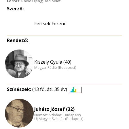
Forrás:
Rádió Újság; Rádióélet
Szerző:
Fertsek Ferenc
Rendező:
Kiszely Gyula (40)
Magyar Rádió (Budapest)
Színészek:
(13 fő, átl. 35 év)
Életkori
eloszlás
nagyítása
Juhász József (32)
Nemzeti Színház (Budapest)
Új Magyar Színház (Budapest)