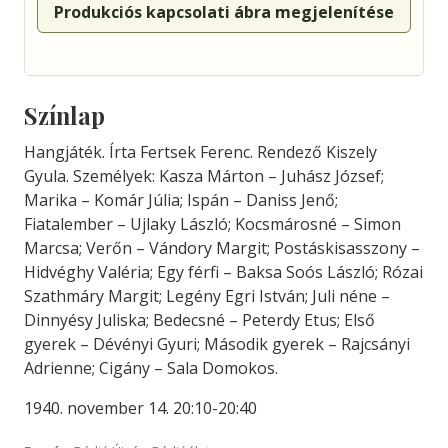
Produkciós kapcsolati ábra megjelenítése
Színlap
Hangjáték. Írta Fertsek Ferenc. Rendező Kiszely
Gyula. Személyek: Kasza Márton – Juhász József;
Marika – Komár Júlia; Ispán – Daniss Jenő;
Fiatalember – Ujlaky László; Kocsmárosné – Simon
Marcsa; Verőn – Vándory Margit; Postáskisasszony –
Hidvéghy Valéria; Egy férfi – Baksa Soós László; Rózai
Szathmáry Margit; Legény Egri István; Juli néne –
Dinnyésy Juliska; Bedecsné – Peterdy Etus; Első
gyerek – Dévényi Gyuri; Második gyerek – Rajcsányi
Adrienne; Cigány – Sala Domokos.
1940. november 14. 20:10-20:40