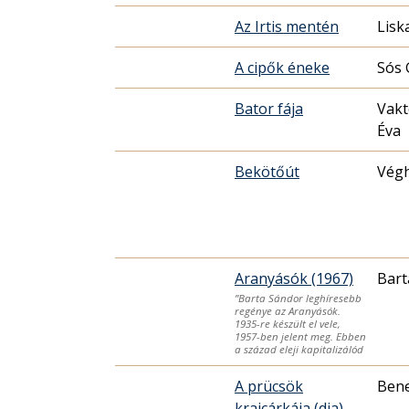
Az Irtis mentén
Lisk
A cipők éneke
Sós 
Bator fája
Vakt
Éva
Bekötőút
Végh
Aranyásók (1967)
Bart
”Barta Sándor leghíresebb
regénye az Aranyásók.
1935-re készült el vele,
1957-ben jelent meg. Ebben
a század eleji kapitalizálód
A prücsök
Bene
krajcárkája (dia)