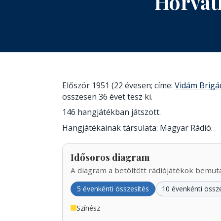
Horvát
Először 1951 (22 évesen; címe:
Vidám Brigá
összesen 36 évet tesz ki.
146 hangjátékban játszott.
Hangjátékainak társulata: Magyar Rádió.
Idősoros diagram
A diagram a betöltött rádiójátékok bemutat
5 évenkénti összesítés
10 évenkénti össz
Színész