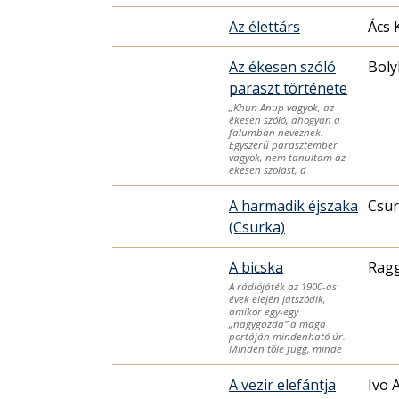
Az élettárs
Ács 
Az ékesen szóló
Boly
paraszt története
„Khun Anup vagyok, az
ékesen szóló, ahogyan a
falumban neveznek.
Egyszerű parasztember
vagyok, nem tanultam az
ékesen szólást, d
A harmadik éjszaka
Csur
(Csurka)
A bicska
Rag
A rádiójáték az 1900-as
évek elején játszódik,
amikor egy-egy
„nagygazda” a maga
portáján mindenható úr.
Minden tőle függ, minde
A vezir elefántja
Ivo 