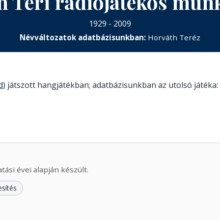
h Teri rádiójátékos mun
1929 - 2009
Névváltozatok adatbázisunkban:
Horváth Teréz
d
) játszott hangjátékban; adatbázisunkban az utolsó játéka:
ási évei alapján készült.
esítés