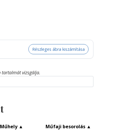
Részleges ábra kiszámítása
tartalmát vizsgálja.
t
Műhely
▲
Műfaji besorolás
▲