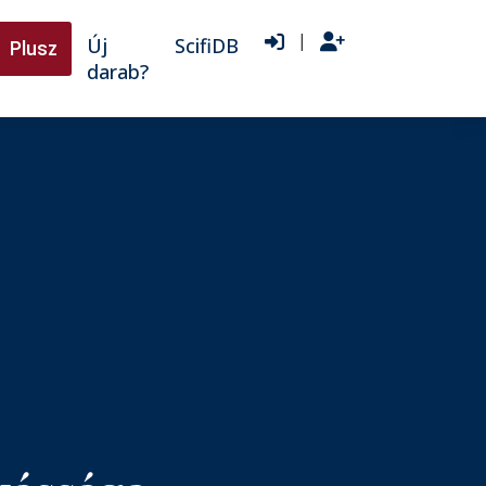
|
Új
ScifiDB
Plusz
darab?