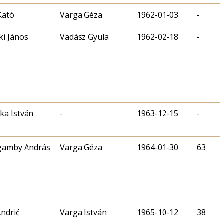
Kató
Varga Géza
1962-01-03
-
ki János
Vadász Gyula
1962-02-18
-
ka István
-
1963-12-15
-
gamby András
Varga Géza
1964-01-30
63
Andrić
Varga István
1965-10-12
38