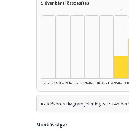
5 évenkénti összesítés
4
Szí
1925–1929
1930–1934
1935–1939
1940–1944
1945–1949
1950–195
1
Az idősoros diagram jelenleg 50 / 146 betöl
Munkássága: