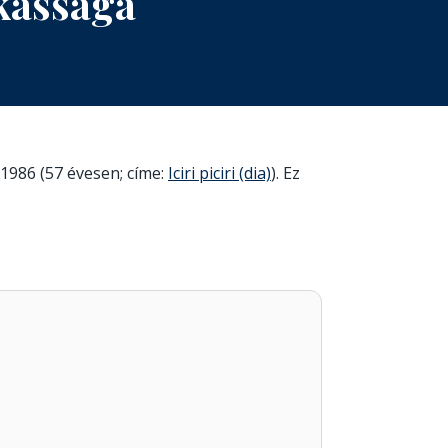
kássága
 1986 (57 évesen; címe:
Iciri piciri (dia)
). Ez