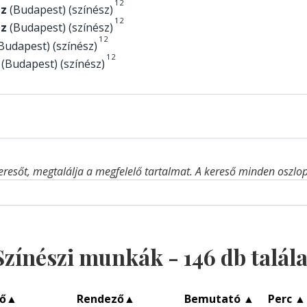
1
2
áz
(Budapest) (színész)
1
2
áz
(Budapest) (színész)
1
2
Budapest) (színész)
1
2
(Budapest) (színész)
eresőt, megtalálja a megfelelő tartalmat. A kereső minden oszlop 
Színészi munkák -
146
db talála
ő
▲
Rendező
▲
Bemutató
▲
Perc
▲