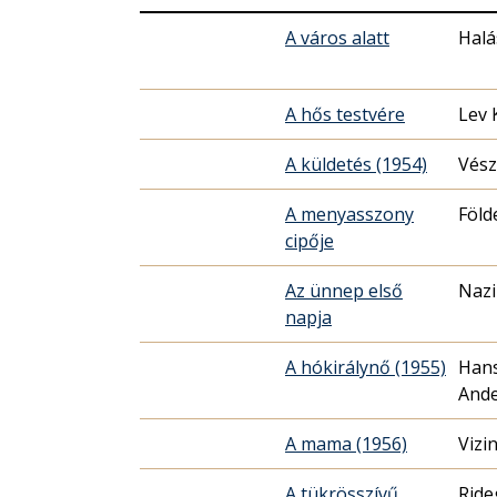
A város alatt
Halá
A hős testvére
Lev 
A küldetés (1954)
Vész
A menyasszony
Föld
cipője
Az ünnep első
Naz
napja
A hókirálynő (1955)
Hans
And
A mama (1956)
Vizi
A tükrösszívű
Ride