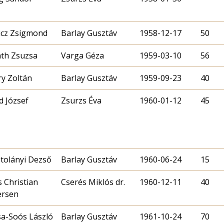
cz Zsigmond
Barlay Gusztáv
1958-12-17
50
th Zsuzsa
Varga Géza
1959-03-10
56
y Zoltán
Barlay Gusztáv
1959-09-23
40
d József
Zsurzs Éva
1960-01-12
45
tolányi Dezső
Barlay Gusztáv
1960-06-24
15
 Christian
Cserés Miklós dr.
1960-12-11
40
ersen
a-Soós László
Barlay Gusztáv
1961-10-24
70