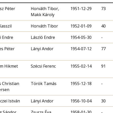
sz Péter
Horváth Tibor‏‎,
1951-12-29
73
Makk Károly
Kasszil
1952-01-09
40
i Endre
László Endre
1954-05-30
-
es Péter
Lányi Andor
1954-07-12
77
im Hikmet
Szécsi Ferenc
1955-02-14
91
 Christian
Török Tamás
1955-12-18
-
ersen
nczei István
Lányi Andor
1956-10-04
30
g Sándor
Zsurzs Éva
1958-01-30
-