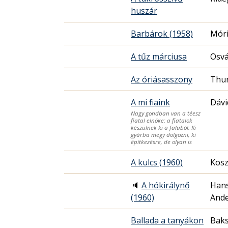
huszár
Barbárok (1958)
Móri
A tűz márciusa
Osvá
Az óriásasszony
Thur
A mi fiaink
Dávi
Nagy gondban van a téesz
fiatal elnöke: a fiatalok
készülnek ki a faluból. Ki
gyárba megy dolgozni, ki
építkezésre, de olyan is
A kulcs (1960)
Kosz
🔈
A hókirálynő
Hans
(1960)
And
Ballada a tanyákon
Baks