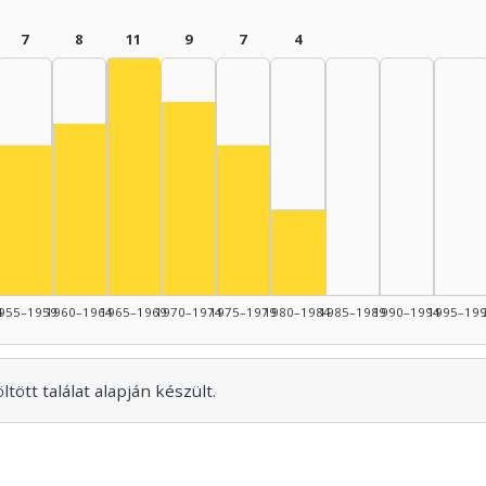
7
8
11
9
7
4
Színész, 1965–1969: 11
Színész, 1970–1974: 9
Színész, 1960–1964: 8
Színész, 1955–1959: 7
Színész, 1975–1979: 7
nész, 1950–1954: 4
Színész, 1980–1984: 4
4
955–1959
1960–1964
1965–1969
1970–1974
1975–1979
1980–1984
1985–1989
1990–1994
1995–19
tött találat alapján készült.