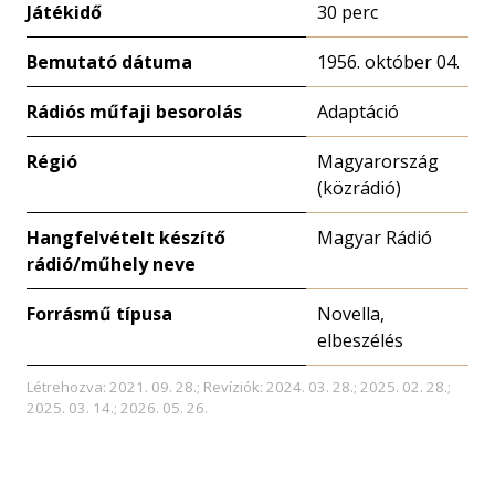
Játékidő
30 perc
Bemutató dátuma
1956. október 04.
Rádiós műfaji besorolás
Adaptáció
Régió
Magyarország
(közrádió)
Hangfelvételt készítő
Magyar Rádió
rádió/műhely neve
Forrásmű típusa
Novella,
elbeszélés
Létrehozva: 2021. 09. 28.; Revíziók: 2024. 03. 28.; 2025. 02. 28.;
2025. 03. 14.; 2026. 05. 26.