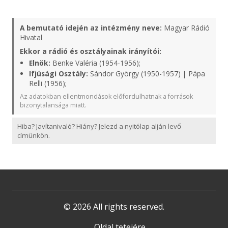
A bemutató idején az intézmény neve:
Magyar Rádió
Hivatal
Ekkor a rádió és osztályainak irányítói:
Elnök:
Benke Valéria (1954-1956);
Ifjúsági Osztály:
Sándor György (1950-1957) | Pápa
Relli (1956);
Az adatokban ellentmondások előfordulhatnak a források
bizonytalansága miatt.
Hiba? Javítanivaló? Hiány? Jelezd a nyitólap alján levő
címünkön.
© 2026 All rights reserved.
Oldal tetejére