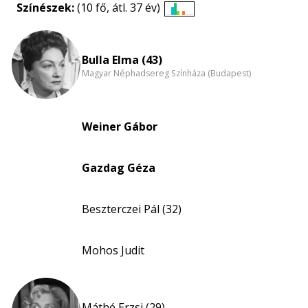
Színészek:
(10 fő, átl. 37 év)
Életkori
eloszlás
nagyítása
Bulla Elma (43)
Magyar Néphadsereg Színháza (Budapest)
Weiner Gábor
Gazdag Géza
Beszterczei Pál (32)
Mohos Judit
Máthé Erzsi (29)