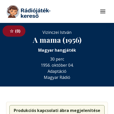
Tovább a navigációhoz
Tovább a tartalomhoz
Menü
0
Vizinczei István
A mama (1956)
Magyar hangjáték
30 perc
1956. október 04.
Adaptáció
Magyar Rádió
Produkciós kapcsolati ábra megjelenítése