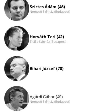
nagyítása
Szirtes Ádám (46)
Nemzeti Színház (Budapest)
Horváth Teri (42)
Thália Színház (Budapest)
Bihari József (70)
Agárdi Gábor (49)
Nemzeti Színház (Budapest)