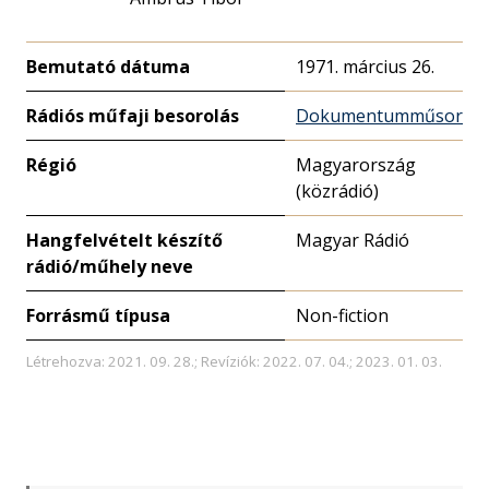
Bemutató dátuma
1971. március 26.
Rádiós műfaji besorolás
Dokumentumműsor
Régió
Magyarország
(közrádió)
Hangfelvételt készítő
Magyar Rádió
rádió/műhely neve
Forrásmű típusa
Non-fiction
Létrehozva: 2021. 09. 28.; Revíziók: 2022. 07. 04.; 2023. 01. 03.