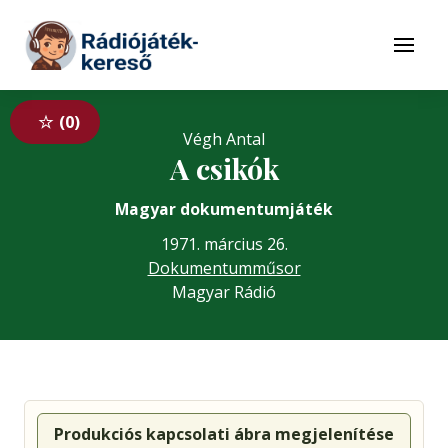
Tovább a navigációhoz
Tovább a tartalomhoz
Menü
0
Végh Antal
A csikók
Magyar dokumentumjáték
1971. március 26.
Dokumentumműsor
Magyar Rádió
Produkciós kapcsolati ábra megjelenítése