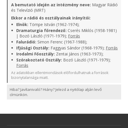
A bemutató idején az intézmény neve:
Magyar Rádió
és Televízió (MRT)
Ekkor a rádió és osztályainak irányítói:
Elnök:
Tömpe István (1962-1974);
Dramaturgia főrendező:
Cserés Miklós (1958-1981)
| Bozó László (1971-1979);
Forrás
Falurádió:
Simon Ferenc (1967-1988);
Ifjúsági Osztály:
Faggyas Sándor (1968-1979);
Forrás
Irodalmi Főosztály:
Zentai János (1963-1973);
Szórakoztató Osztály:
Bozó László (1971-1979);
Forrás
Az adatokban ellentmondások előfordulhatnak a források
bizonytalansága miatt.
Hiba? Javítanivaló? Hiány? Jelezd a nyitólap alján levő
címünkön.