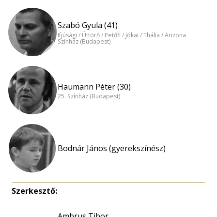
Szabó Gyula (41)
Ifjúsági / Úttörő / Petőfi / Jókai / Thália / Arizona
Színház (Budapest)
Haumann Péter (30)
25. Színház (Budapest)
Bodnár János (gyerekszínész)
Szerkesztő:
Ambrus Tibor