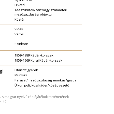
Hivatal
Téesz/birtok/zárt vagy szabadtéri
mezőgazdasági objektum
Köztér
Vidék
Város
Szinkron
1959-1989 Kádár-korszak
1959-1969 Korai Kádár-korszak
Eltartott gyerek
gi
Munkás
Paraszt/mezőgazdasági munkás/gazda
Újkori politikus/káder/középvezető
025). A magyar nyelvű rádiójátékok történetének
.4.49