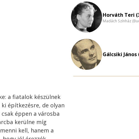
Horváth Teri (
Madách Színház (Bu
Gálcsiki János 
e: a fiatalok készülnek
 ki építkezésre, de olyan
e, csak éppen a városba
arcba kerülne míg
menni kell, hanem a
 hogy jól érezzék