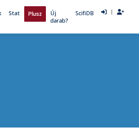
|
k
Stat
Új
ScifiDB
Plusz
darab?