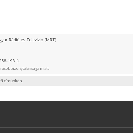
yar Rádió és Televízió (MRT)
958-1981);
rások bizonytalansága miatt.
evő címünkön.