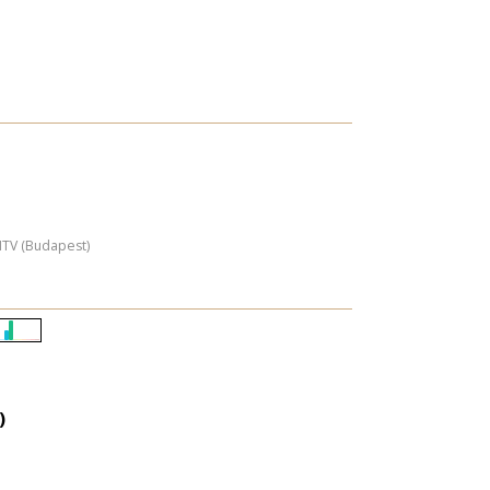
MTV (Budapest)
Életkori
eloszlás
nagyítása
)