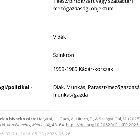
Téesz/birtok/zárt vagy szabadtéri
mezőgazdasági objektum
Vidék
Szinkron
1959-1989 Kádár-korszak
i/politikai -
Diák, Munkás, Paraszt/mezőgazdasá
munkás/gazda
ek a hivatkozása:
Hargitai, H., Gács, A., Hirsch, T., & Szilágyi-Gál, M. (2
ció, Közvélemény, Média
, (4), 48–64.
https://doi.org/10.20520/JEL-KEP.2025
6. 02. 21.; 2026. 05. 23.; 2026. 05. 26.