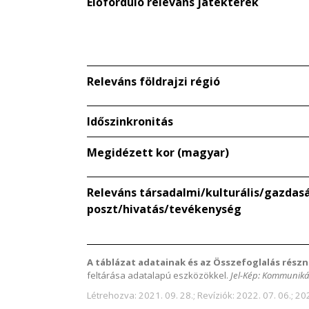
Előforduló releváns játékterek
Releváns földrajzi régió
Időszinkronitás
Megidézett kor (magyar)
Releváns társadalmi/kulturális/gazdaság
poszt/hivatás/tevékenység
A táblázat adatainak és az Összefoglalás részn
feltárása adatalapú eszközökkel.
Jel-Kép: Kommuniká
Létrehozva: 2021. 09. 28.; Revíziók: 2022. 07. 06.; 202