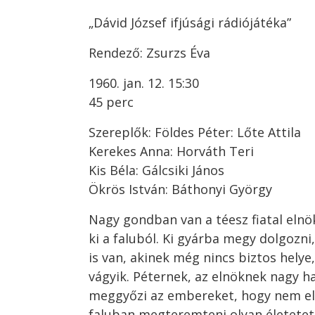
„Dávid József ifjúsági rádiójátéka”
Rendező: Zsurzs Éva
1960. jan. 12. 15:30
45 perc
Szereplők: Földes Péter: Lőte Attila
Kerekes Anna: Horváth Teri
Kis Béla: Gálcsiki János
Ökrös István: Báthonyi György
Nagy gondban van a téesz fiatal elnök
ki a faluból. Ki gyárba megy dolgozni,
is van, akinek még nincs biztos hely
vágyik. Péternek, az elnöknek nagy h
meggyőzi az embereket, hogy nem el
faluban megteremteni olyan életetet,