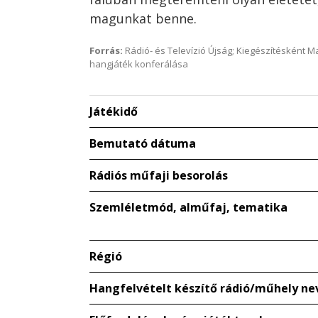
magunkat benne.
Forrás:
Rádió- és Televízió Újság; Kiegészítésként 
hangjáték konferálása
Játékidő
Bemutató dátuma
Rádiós műfaji besorolás
Szemléletmód, alműfaj, tematika
Régió
Hangfelvételt készítő rádió/műhely ne