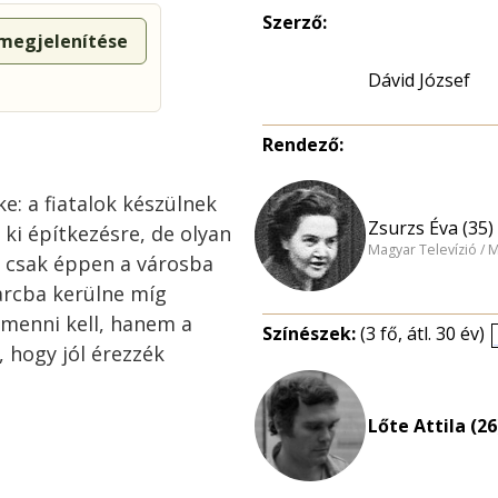
Szerző:
 megjelenítése
Dávid József
Rendező:
e: a fiatalok készülnek
Zsurzs Éva (35)
 ki építkezésre, de olyan
Magyar Televízió / 
e, csak éppen a városba
arcba kerülne míg
menni kell, hanem a
Színészek:
(3 fő, átl. 30 év)
 hogy jól érezzék
Lőte Attila (26