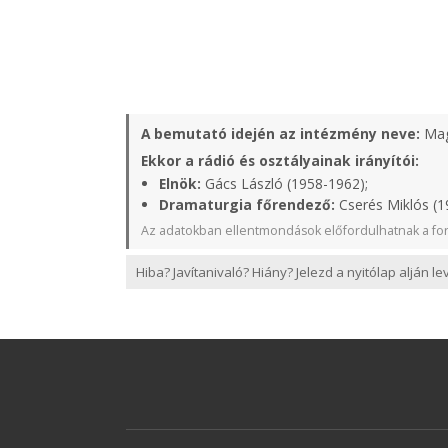
A bemutató idején az intézmény neve:
Mag
Ekkor a rádió és osztályainak irányítói:
Elnök:
Gács László (1958-1962);
Dramaturgia főrendező:
Cserés Miklós (1
Az adatokban ellentmondások előfordulhatnak a for
Hiba? Javítanivaló? Hiány? Jelezd a nyitólap alján l