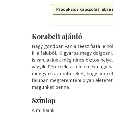
Produkciós kapcsolati ábra
Korabeli ajánló
Nagy gondban van a téesz fiatal elnök
ki a faluból. Ki gyárba megy dolgozni,
is van, akinek még nincs biztos hely
vágyik. Péternek, az elnöknek nagy h
meggyőzi az embereket, hogy nem el
faluban megteremteni olyan életetet,
magunkat benne.
Színlap
A mi fiaink