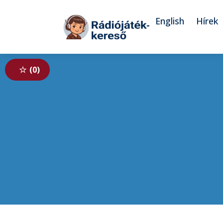
Tovább a navigációhoz
Tovább a tartalomhoz
English
Hírek
0