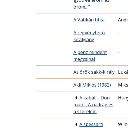
gyötrelmekén az
öröm…”
A Vatikán titka
Andr
A rejtvényfejtő
-
királylány
A pénz mindent
-
megcsinál
Az örök sakk-király
Luká
Akli Miklós (1982)
Miks
🔈
A kabát – Don
Hun
Juan – A nadrág és
a szerelem
🔈
A spessarti
Wilh