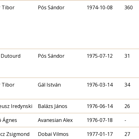
 Tibor
Pós Sándor
1974-10-08
360
 Dutourd
Pós Sándor
1975-07-12
31
 Tibor
Gál István
1976-03-14
34
eusz Iredynski
Balázs János
1976-06-14
26
ó Ágnes
Avanesian Alex
1976-07-18
-
cz Zsigmond
Dobai Vilmos
1977-01-17
27