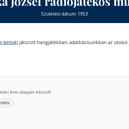
a József rádiójátékos m
Születési dátum: 1953
n birtok
) játszott hangjátékban; adatbázisunkban az utolsó 
ási évei alapján készült.
esítés