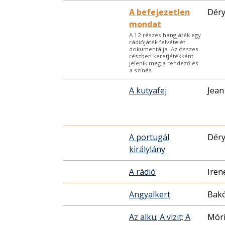
A befejezetlen
Déry
mondat
A 12 részes hangjáték egy
rádiójáték felvételét
dokumentálja. Az összes
részben keretjátékként
jelenik meg a rendező és
a színés
A kutyafej
Jean
A portugál
Déry
királylány
A rádió
Iren
Angyalkert
Bak
Az alku; A vizit; A
Móri