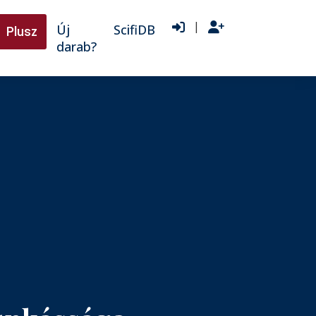
|
Új
ScifiDB
Plusz
darab?