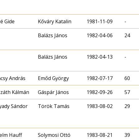
é Gide
Kőváry Katalin
1981-11-09
-
Balázs János
1982-04-06
24
Balázs János
1982-04-13
-
csy András
Emőd György
1982-07-17
60
záth Kálmán
Gáspár János
1982-09-26
57
yady Sándor
Török Tamás
1983-08-02
29
elm Hauff
Solymosi Ottó
1983-08-21
39