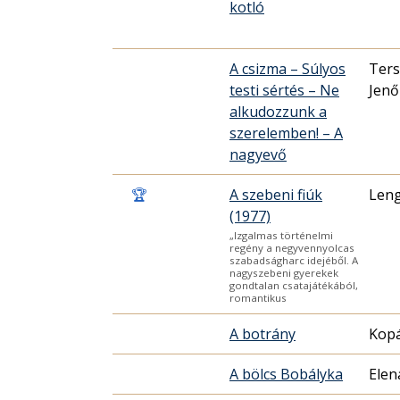
kotló
A csizma – Súlyos
Ters
testi sértés – Ne
Jenő
alkudozzunk a
szerelemben! – A
nagyevő
🏆
A szebeni fiúk
Leng
(1977)
„Izgalmas történelmi
regény a negyvennyolcas
szabadságharc idejéből. A
nagyszebeni gyerekek
gondtalan csatajátékából,
romantikus
A botrány
Kopá
A bölcs Bobályka
Elen