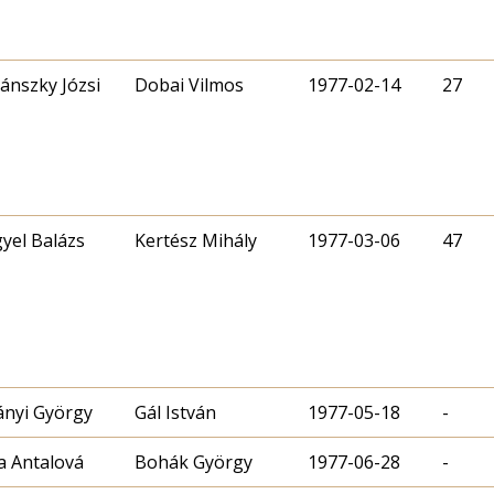
ánszky Józsi
Dobai Vilmos
1977-02-14
27
yel Balázs
Kertész Mihály
1977-03-06
47
nyi György
Gál István
1977-05-18
-
a Antalová
Bohák György
1977-06-28
-