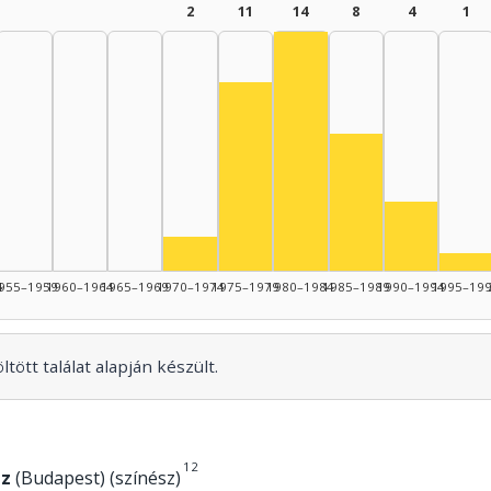
2
11
14
8
4
1
Színész, 1980–1984: 14
Színész, 1975–1979: 11
Színész, 1985–19
Színész, 
Színész, 1970–1974: 2
Szí
4
955–1959
1960–1964
1965–1969
1970–1974
1975–1979
1980–1984
1985–1989
1990–1994
1995–19
tött találat alapján készült.
1
2
áz
(Budapest) (színész)