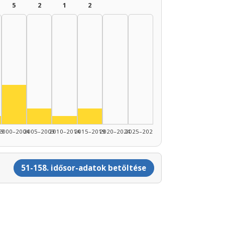
5
2
1
2
89: 8
Színész, 2000–2004: 5
1990–1994: 4
Színész, 2005–2009: 2
Színész, 2015–2019: 2
nész, 1995–1999: 1
Színész, 2010–2014: 1
99
2000–2004
2005–2009
2010–2014
2015–2019
2020–2024
2025–2026
51-158. idősor-adatok betöltése