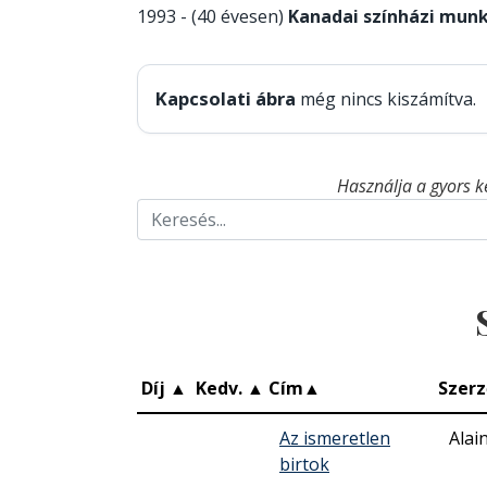
1993 - (40 évesen)
Kanadai színházi munk
Kapcsolati ábra
még nincs kiszámítva.
Használja a gyors k
Díj
▲
Kedv.
▲
Cím
▲
Szerz
Az ismeretlen
Alai
birtok