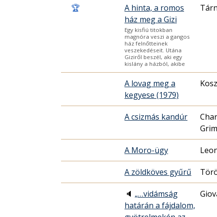
🏆
A hinta, a romos
Tárn
ház meg a Gizi
Egy kisfiú titokban
magnóra veszi a gangos
ház felnőtteinek
veszekedéseit. Utána
Giziről beszél, aki egy
kislány a házból, akibe
A lovag meg a
Kosz
kegyese (1979)
A csizmás kandúr
Char
Grim
A Moro-ügy
Leon
A zöldköves gyűrű
Törö
🔈
„…vidámság
Giov
határán a fájdalom,