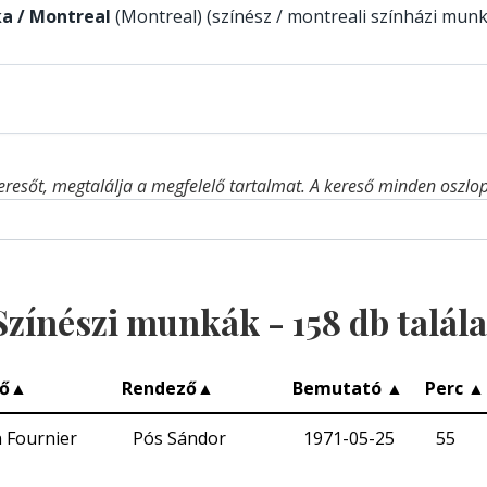
a / Montreal
(Montreal) (színész / montreali színházi munk
eresőt, megtalálja a megfelelő tartalmat. A kereső minden oszlop 
Színészi munkák -
158
db talála
ő
▲
Rendező
▲
Bemutató
▲
Perc
▲
n Fournier
Pós Sándor
1971-05-25
55