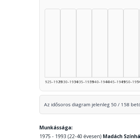
1925–1929
1930–1934
1935–1939
1940–1944
1945–1949
1950–195
1
Az idősoros diagram jelenleg 50 / 158 betöl
Munkássága:
1975 - 1993 (22-40 évesen)
Madách Szính