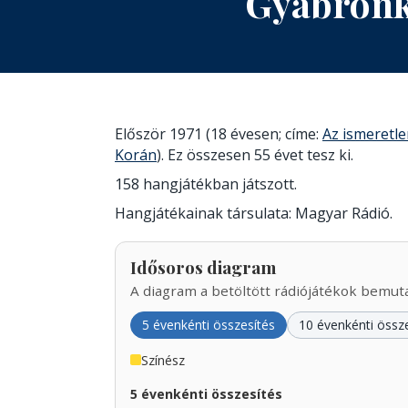
Gyabronk
Először 1971 (18 évesen; címe:
Az ismeretle
Korán
). Ez összesen 55 évet tesz ki.
158 hangjátékban játszott.
Hangjátékainak társulata: Magyar Rádió.
Idősoros diagram
A diagram a betöltött rádiójátékok bemutat
5 évenkénti összesítés
10 évenkénti össz
Színész
5 évenkénti összesítés