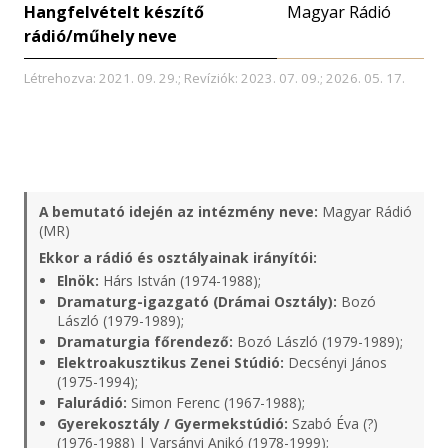
Hangfelvételt készítő
Magyar Rádió
rádió/műhely neve
Létrehozva: 2021. 09. 29.; Revíziók: 2023. 07. 09.; 2026. 05. 17.
A bemutató idején az intézmény neve:
Magyar Rádió
(MR)
Ekkor a rádió és osztályainak irányítói:
Elnök:
Hárs István (1974-1988);
Dramaturg-igazgató (Drámai Osztály):
Bozó
László (1979-1989);
Dramaturgia főrendező:
Bozó László (1979-1989);
Elektroakusztikus Zenei Stúdió:
Decsényi János
(1975-1994);
Falurádió:
Simon Ferenc (1967-1988);
Gyerekosztály / Gyermekstúdió:
Szabó Éva (?)
(1976-1988) | Varsányi Anikó (1978-1999);