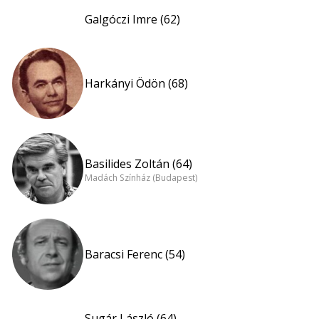
Galgóczi Imre (62)
Harkányi Ödön (68)
Basilides Zoltán (64)
Madách Színház (Budapest)
Baracsi Ferenc (54)
Sugár László (64)