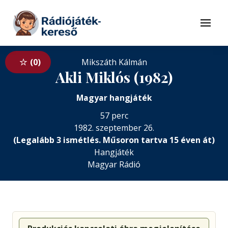
Tovább a navigációhoz
Tovább a tartalomhoz
Menü
0
Mikszáth Kálmán
Akli Miklós (1982)
Magyar hangjáték
57 perc
1982. szeptember 26.
(Legalább 3 ismétlés. Műsoron tartva 15 éven át)
Hangjáték
Magyar Rádió