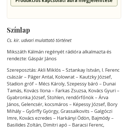
Produkciós kapcsolati ábra megjelenítése
Színlap
Cs. kir. udvari mulattató történet
Mikszáth Kálmán regényét rádióra alkalmazta és
rendezte: Gáspár János
Szereposztás: Akli Miklós – Sztankay István, I. Ferenc
császár – Páger Antal, Kolowrat – Kautzky József,
Stadion gróf – Mécs Károly, Szepessy báró – Dunai
Tamás, Kovács Ilona – Farkas Zsuzsa, Kovács Gyuri –
Gyabronka József, Stohlen, rendőrfőnök – Árva
János, Gelencsér, kocsmáros – Képessy József, Bory
Mihály – Győrffy György, Grassalkovits – Galgóczi
Imre, Kovács ezredes – Harkányi Ödön, Bajmódy –
Basilides Zoltán, Dimitri apó – Baracsi Ferenc,