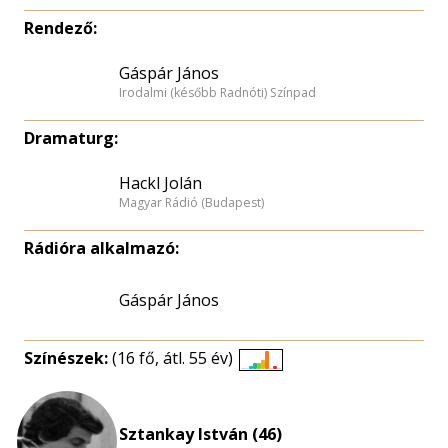
Rendező:
Gáspár János
Irodalmi (később Radnóti) Színpad
Dramaturg:
Hackl Jolán
Magyar Rádió (Budapest)
Rádióra alkalmazó:
Gáspár János
Színészek:
(16 fő, átl. 55 év)
Életkori
eloszlás
nagyítása
Sztankay István (46)