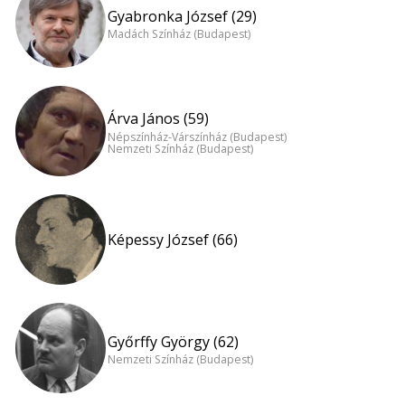
Gyabronka József (29)
Madách Színház (Budapest)
Árva János (59)
Népszínház-Várszínház (Budapest)
Nemzeti Színház (Budapest)
Képessy József (66)
Győrffy György (62)
Nemzeti Színház (Budapest)