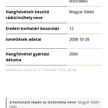
(közrádió)
Hangfelvételt készítő
Magyar Rádió
rádió/műhely neve
Eredeti korhatári besorolás
12
Ismétlések adatai
2008-10-26
Hangfelvétel gyártási
2006
dátuma
Létrehozva: 2024. 03. 31.; Revíziók: 2025. 08. 06.
A bemutató idején az intézmény neve:
Magyar Rádió
(MR)