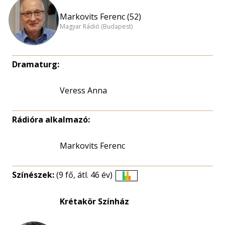
Markovits Ferenc (52)
Magyar Rádió (Budapest)
Dramaturg:
Veress Anna
Rádióra alkalmazó:
Markovits Ferenc
Színészek:
(9 fő, átl. 46 év)
Életkori
eloszlás
Krétakör Színház
nagyítása