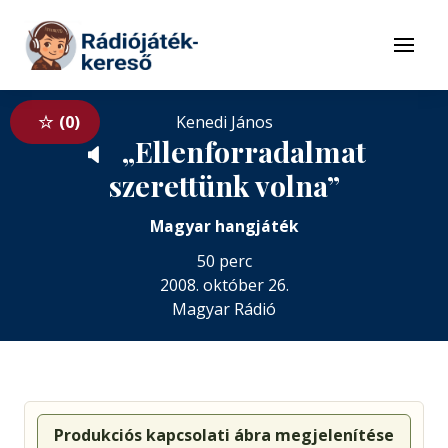
Tovább a navigációhoz
Tovább a tartalomhoz
Menü
0
Kenedi János
„Ellenforradalmat
🔈
szerettünk volna”
Magyar hangjáték
50 perc
2008. október 26.
Magyar Rádió
Produkciós kapcsolati ábra megjelenítése