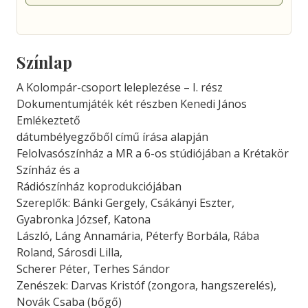
Színlap
A Kolompár-csoport leleplezése – I. rész
Dokumentumjáték két részben Kenedi János
Emlékeztető
dátumbélyegzőből című írása alapján
Felolvasószínház a MR a 6-os stúdiójában a Krétakör
Színház és a
Rádiószínház koprodukciójában
Szereplők: Bánki Gergely, Csákányi Eszter,
Gyabronka József, Katona
László, Láng Annamária, Péterfy Borbála, Rába
Roland, Sárosdi Lilla,
Scherer Péter, Terhes Sándor
Zenészek: Darvas Kristóf (zongora, hangszerelés),
Novák Csaba (bőgő)