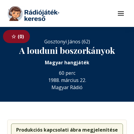
Tovább a navigációhoz
Tovább a tartalomhoz
Menü
0
Gosztonyi János (62)
A louduni boszorkányok
Magyar hangjáték
60 perc
1988. március 22.
Magyar Rádió
Produkciós kapcsolati ábra megjelenítése