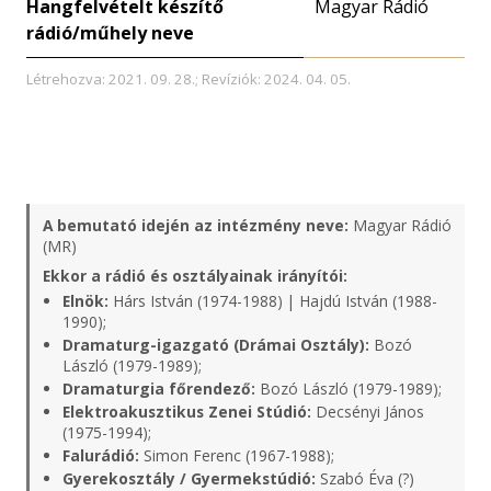
Hangfelvételt készítő
Magyar Rádió
rádió/műhely neve
Létrehozva: 2021. 09. 28.; Revíziók: 2024. 04. 05.
A bemutató idején az intézmény neve:
Magyar Rádió
(MR)
Ekkor a rádió és osztályainak irányítói:
Elnök:
Hárs István (1974-1988) | Hajdú István (1988-
1990);
Dramaturg-igazgató (Drámai Osztály):
Bozó
László (1979-1989);
Dramaturgia főrendező:
Bozó László (1979-1989);
Elektroakusztikus Zenei Stúdió:
Decsényi János
(1975-1994);
Falurádió:
Simon Ferenc (1967-1988);
Gyerekosztály / Gyermekstúdió:
Szabó Éva (?)