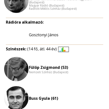
(Budapest)
Magyar Rádió (Budapest)
Radnóti Miklós Színház (Budapest)
Rádióra alkalmazó:
Gosztonyi János
Színészek:
(14 fő, átl. 44 év)
Életkori
eloszlás
nagyítása
Fülöp Zsigmond (53)
Nemzeti Színház (Budapest)
Buss Gyula (61)