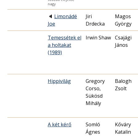
nagy
🔈
Limonádé
Jiri
Magos
Joe
Drdecka
György
Temessétek el
Irwin Shaw
Csajági
a holtakat
János
(1989)
Hippivilág
Gregory
Balogh
Corso,
Zsolt
Sükösd
Mihály
A két kérő
Somló
Kőváry
Ágnes
Katalin