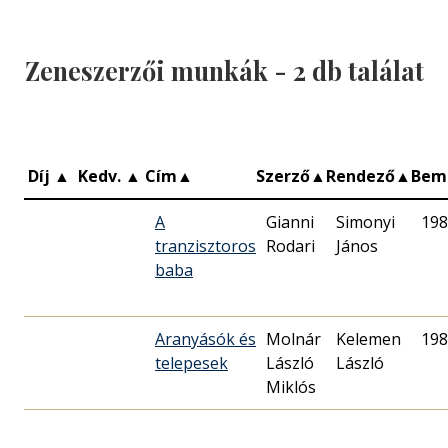
Zeneszerzői munkák -
2
db találat
Díj
▲
Kedv.
▲
Cím
▲
Szerző
▲
Rendező
▲
Bem
A
Gianni
Simonyi
198
tranzisztoros
Rodari
János
baba
Aranyásók és
Molnár
Kelemen
198
telepesek
László
László
Miklós