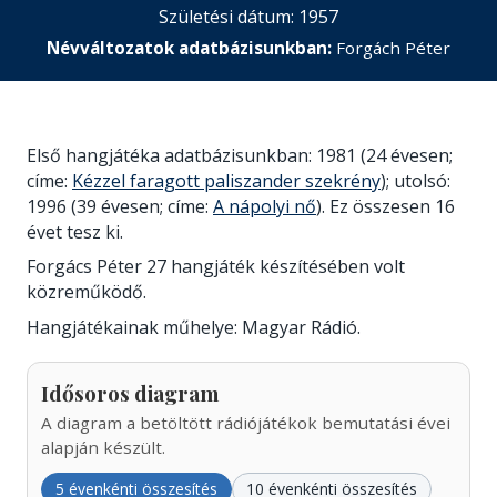
Születési dátum: 1957
Névváltozatok adatbázisunkban:
Forgách Péter
Első hangjátéka adatbázisunkban: 1981 (24 évesen;
címe:
Kézzel faragott paliszander szekrény
); utolsó:
1996 (39 évesen; címe:
A nápolyi nő
). Ez összesen 16
évet tesz ki.
Forgács Péter 27 hangjáték készítésében volt
közreműködő.
Hangjátékainak műhelye: Magyar Rádió.
Idősoros diagram
A diagram a betöltött rádiójátékok bemutatási évei
alapján készült.
5 évenkénti összesítés
10 évenkénti összesítés