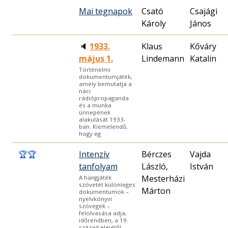
Mai tegnapok
Csató
Csajági
Károly
János
🔈
1933.
Klaus
Kőváry
május 1.
Lindemann
Katalin
Történelmi
dokumentumjáték,
amely bemutatja a
náci
rádiópropaganda
és a munka
ünnepének
alakulását 1933-
ban. Kiemelendő,
hogy eg
🏆
🏆
Intenzív
Bérczes
Vajda
tanfolyam
László,
István
Mesterházi
A hangjáték
szövetét különleges
Márton
dokumentumok –
nyelvkönyvi
szövegek –
felolvasása adja,
időrendben, a 19.
század elejétől,