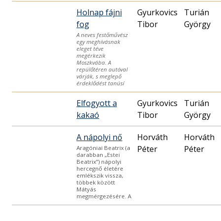
Holnap fájni
Gyurkovics
Turián
fog
Tibor
György
A neves festőművész
egy meghívásnak
eleget téve
megérkezik
Moszkvába. A
repülőtéren autóval
várják, s meglepő
érdeklődést tanúsí
Elfogyott a
Gyurkovics
Turián
kakaó
Tibor
György
A nápolyi nő
Horváth
Horváth
Péter
Péter
Aragóniai Beatrix (a
darabban „Estei
Beatrix”) nápolyi
hercegnő életére
emlékszik vissza,
többek között
Mátyás
megmérgezésére. A