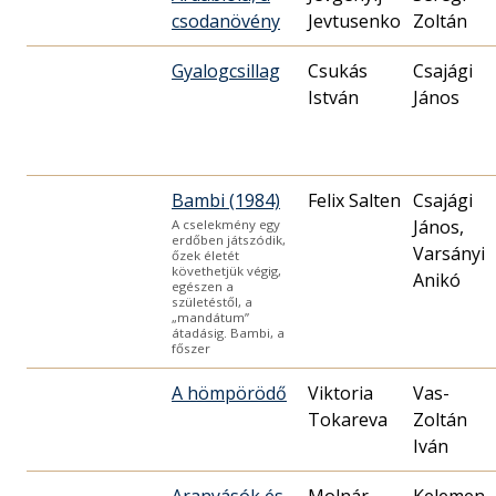
csodanövény
Jevtusenko
Zoltán
Gyalogcsillag
Csukás
Csajági
István
János
Bambi (1984)
Felix Salten
Csajági
János,
A cselekmény egy
erdőben játszódik,
Varsányi
őzek életét
követhetjük végig,
Anikó
egészen a
születéstől, a
„mandátum”
átadásig. Bambi, a
főszer
A hömpörödő
Viktoria
Vas-
Tokareva
Zoltán
Iván
Aranyásók és
Molnár
Kelemen