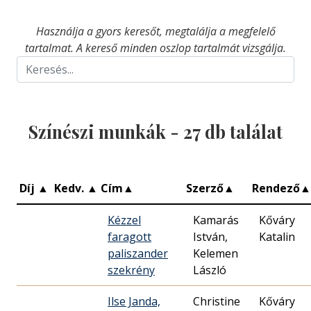
Használja a gyors keresőt, megtalálja a megfelelő
tartalmat. A kereső minden oszlop tartalmát vizsgálja.
Színészi munkák -
27
db találat
Díj
▲
Kedv.
▲
Cím
▲
Szerző
▲
Rendező
▲
Kézzel
Kamarás
Kőváry
faragott
István,
Katalin
paliszander
Kelemen
szekrény
László
Ilse Janda,
Christine
Kőváry