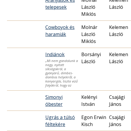
telepesek
László
László
Miklós
Cowboyok és
Molnár
Kelemen
haramiák
László
László
Miklós
Indiánok
Borsányi
Kelemen
László
László
„Mi nem gondolunk a
nagy, nyitott
síkságokról, a
gyönyörű, dimbes-
dombos helyekről, a
kanyargós, tiszta vizű
folyókról, hogy az
Simonyi
Kelényi
Csajági
óbester
István
János
Ugrás a túlsó
Egon Erwin
Csajági
féltekére
Kisch
János