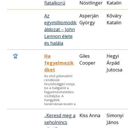
fiatalkorú
Nöstlinger
Katalin
Az
Asperján
Kőváry
egymilliomodik
György
Katalin
áldozat – John
Lennon élete
és halála
🏆
Ha
Giles
Hegyi
fegyelmezik
Cooper
Árpád
őket
Jutocsa
Az első pillanattól
rendkívüli
feszültséggel vonja
be a hallgatót a
fegyelmezhetetlen
osztályba. A
hangjáték
tanároknak kiváló a
„Keresd meg a
Kiss Anna
Simonyi
seholnincs
János