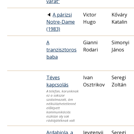
várat”
🔈
A párizsi
Victor
Kőváry
Notre-Dame
Hugo
Katalin
(1983)
A
Gianni
Simonyi
tranzisztoros
Rodari
János
baba
Téves
Ivan
Seregi
kapcsolás
Osztrikov
Zoltán
A telefon, korunknak
ez a sokszor
szidalmazott, ám
nélkülözhetetlenné
előlépett
kommunikációs
eszköze oly sok
rádiójátéknak volt
Ardabiola, a
Jevgenyij
Seregi