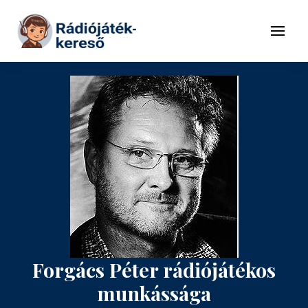
Tovább a navigációhoz
Tovább a tartalomhoz
Menü
Forgács Péter rádiójátékos
munkássága