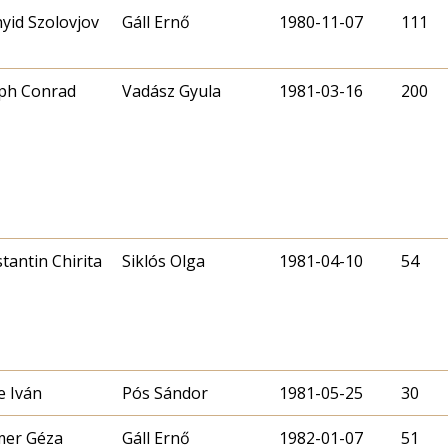
yid Szolovjov
Gáll Ernő
1980-11-07
111
ph Conrad
Vadász Gyula
1981-03-16
200
tantin Chirita
Siklós Olga
1981-04-10
54
e Iván
Pós Sándor
1981-05-25
30
mer Géza
Gáll Ernő
1982-01-07
51