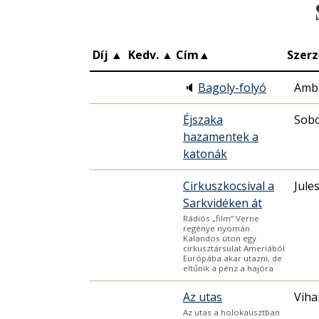
Díj
▲
Kedv.
▲
Cím
▲
Szerz
🔈
Bagoly-folyó
Ambr
Éjszaka
Sobo
hazamentek a
katonák
Cirkuszkocsival a
Jule
Sarkvidéken át
Rádiós „film” Verne
regénye nyomán.
Kalandos úton egy
cirkusztársulat Ameriából
Európába akar utazni, de
eltűnik a pénz a hajóra
Az utas
Viha
Az utas a holokausztban