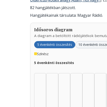
Oldericus-kódex avagy Ádám, hol vagy?
). E
82 hangjátékban játszott.
Hangjátékainak társulata: Magyar Rádió.
Idősoros diagram
A diagram a betöltött rádiójátékok bemutat
5 évenkénti összesítés
10 évenkénti össz
Színész
5 évenkénti összesítés