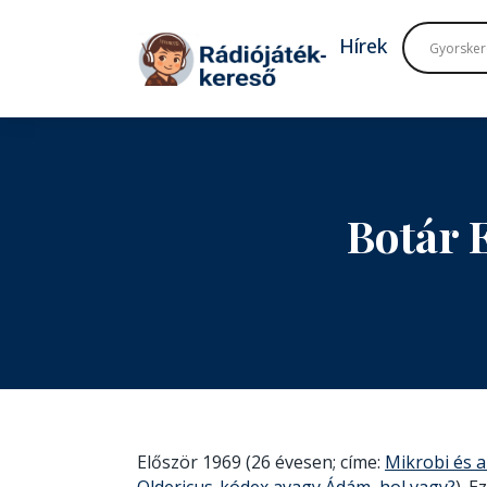
Tovább a navigációhoz
Tovább a tartalomhoz
Hírek
Botár 
Először 1969 (26 évesen; címe:
Mikrobi és a