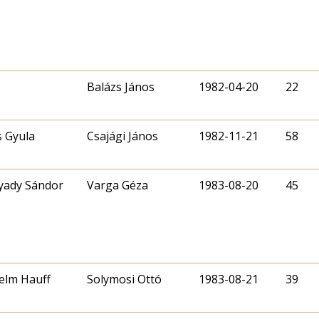
Balázs János
1982-04-20
22
s Gyula
Csajági János
1982-11-21
58
yady Sándor
Varga Géza
1983-08-20
45
elm Hauff
Solymosi Ottó
1983-08-21
39