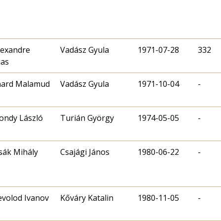
Alexandre
Vadász Gyula
1971-07-28
332
as
nard Malamud
Vadász Gyula
1971-10-04
-
ndy László
Turián György
1974-05-05
-
sák Mihály
Csajági János
1980-06-22
-
evolod Ivanov
Kőváry Katalin
1980-11-05
-