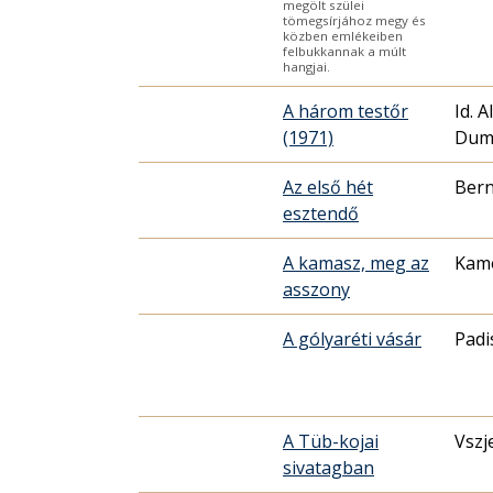
megölt szülei
tömegsírjához megy és
közben emlékeiben
felbukkannak a múlt
hangjai.
A három testőr
Id. 
(1971)
Dum
Az első hét
Ber
esztendő
A kamasz, meg az
Kamo
asszony
A gólyaréti vásár
Padi
A Tüb-kojai
Vszj
sivatagban