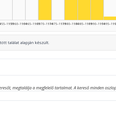
Színész, 
Színész, 1970–1974: 6
Szí
4
955–1959
1960–1964
1965–1969
1970–1974
1975–1979
1980–1984
1985–1989
1990–1994
1995–19
ött találat alapján készült.
eresőt, megtalálja a megfelelő tartalmat. A kereső minden oszlop 