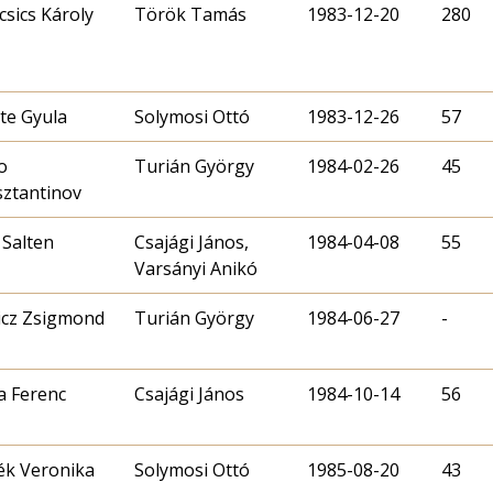
csics Károly
Török Tamás
1983-12-20
280
te Gyula
Solymosi Ottó
1983-12-26
57
o
Turián György
1984-02-26
45
ztantinov
 Salten
Csajági János,
1984-04-08
55
Varsányi Anikó
cz Zsigmond
Turián György
1984-06-27
-
 Ferenc
Csajági János
1984-10-14
56
k Veronika
Solymosi Ottó
1985-08-20
43