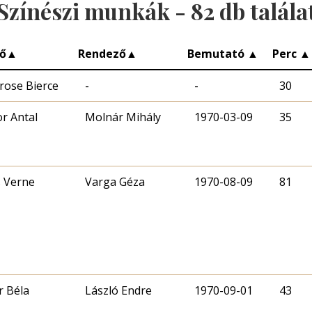
Színészi munkák -
82
db talála
ő
▲
Rendező
▲
Bemutató
▲
Perc
▲
ose Bierce
-
-
30
r Antal
Molnár Mihály
1970-03-09
35
s Verne
Varga Géza
1970-08-09
81
r Béla
László Endre
1970-09-01
43