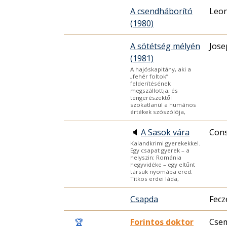
A csendháborító
Leon
(1980)
A sötétség mélyén
Jose
(1981)
A hajóskapitány, aki a
„fehér foltok”
felderítésének
megszállottja, és
tengerészektől
szokatlanül a humános
értékek szószólója,
🔈
A Sasok vára
Cons
Kalandkrimi gyerekekkel.
Egy csapat gyerek – a
helyszin: Románia
hegyvidéke – egy eltűnt
társuk nyomába ered.
Titkos erdei láda,
Csapda
Fecz
🏆
Forintos doktor
Cse