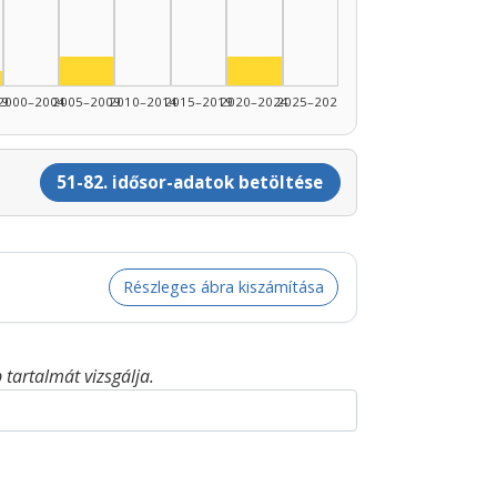
1990–1994: 7
Színész, 2005–2009: 2
Színész, 2020–2024: 2
nész, 1995–1999: 1
99
2000–2004
2005–2009
2010–2014
2015–2019
2020–2024
2025–2026
51-82. idősor-adatok betöltése
Részleges ábra kiszámítása
tartalmát vizsgálja.