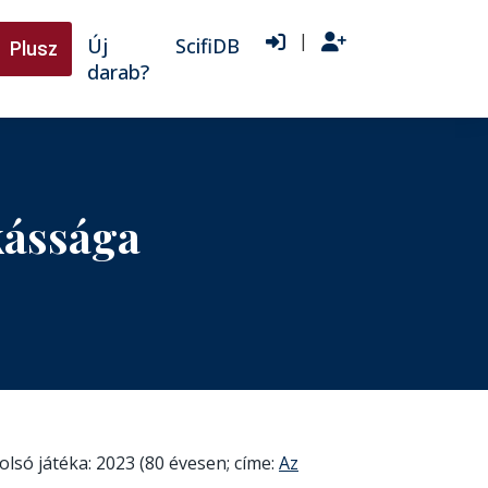
|
Új
ScifiDB
Plusz
darab?
kássága
lsó játéka: 2023 (80 évesen; címe:
Az