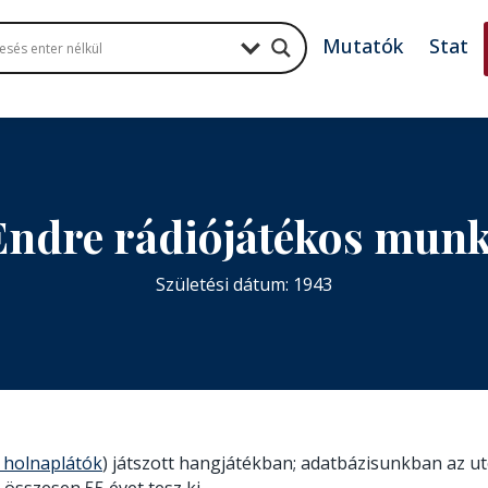
Mutatók
Stat
Endre rádiójátékos mun
Születési dátum: 1943
 holnaplátók
) játszott hangjátékban; adatbázisunkban az uto