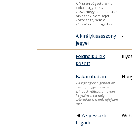
A frissen végzett roma
doktor úgy dönt,
visszamegy falujába falusi
orvosnak. Sem saját
közössége, sem a
gádzsók nem fogadják el
A királykisasszony
-
jegyei
Földnélküliek
Illyé
között
Bakaruhában
Hun
– A legnagyobb gondot az
okozta, hogy a novella
színpadi változata három
helyszínes; ezt még
sztereóval is nehéz kifejezni.
De S
🔈
A spessarti
Wilh
fogadó