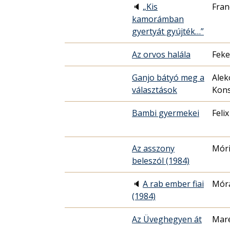
🔈
„Kis
Fran
kamorámban
gyertyát gyújték…”
Az orvos halála
Feke
Ganjo bátyó meg a
Alek
választások
Kons
Bambi gyermekei
Felix
Az asszony
Móri
beleszól (1984)
🔈
A rab ember fiai
Móra
(1984)
Az Üveghegyen át
Maré