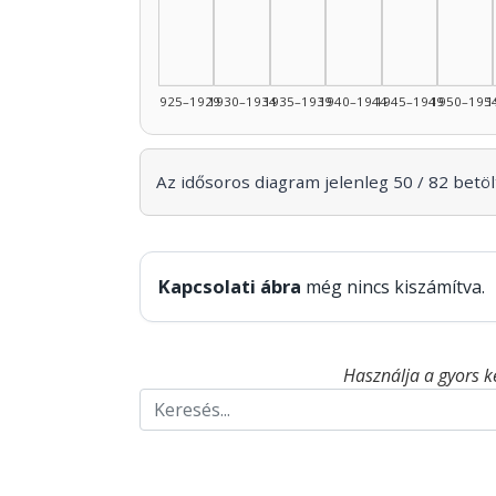
1925–1929
1930–1934
1935–1939
1940–1944
1945–1949
1950–195
1
Az idősoros diagram jelenleg 50 / 82 betölt
Kapcsolati ábra
még nincs kiszámítva.
Használja a gyors k