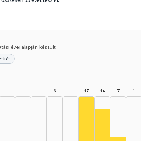
z összesen 55 évet tesz ki.
ási évei alapján készült.
esítés
6
17
14
7
1
Színész, 1980–1984: 17
Színész, 1985–19