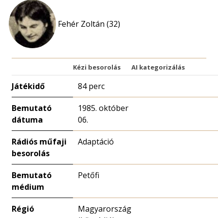
Fehér Zoltán (32)
Kézi besorolás
AI kategorizálás
Játékidő
84 perc
Bemutató
1985. október
dátuma
06.
Rádiós műfaji
Adaptáció
besorolás
Bemutató
Petőfi
médium
Régió
Magyarország