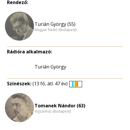
Rendező:
Turián György (55)
Magyar Rádió (Budapest)
Rádióra alkalmazó:
Turián György
Színészek:
(13 fő, átl. 47 év)
Életkori
eloszlás
nagyítása
Tomanek Nándor (63)
Vígszínház (Budapest)