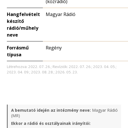
(közrádió)
Hangfelvételt
Magyar Rádió
készítő
rádió/műhely
neve
Forrásmű
Regény
típusa
Létrehozva: 2022. 07. 26.; Revíziók: 2022. 07. 26.; 2023. 04. 05.;
2023. 04. 09.; 2023. 08. 28.; 2026. 05. 23.
A bemutató idején az intézmény neve:
Magyar Rádió
(MR)
Ekkor a rádió és osztályainak irányítói: