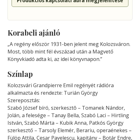
Produkciós kapcsolati ábra megjelenítése
Korabeli ajánló
„A regény először 1931-ben jelent meg Kolozsváron.
Most, több mint fél évszázad után a Magvető
Könyvkiadó adta ki, az idei könyvnapon.”
Színlap
Kolozsvári Grandpierre Emil regényét rádióra
alkalmazta és rendezte: Turián György
Szereposztás:
Szabó József bíró, szerkesztô – Tomanek Nándor,
Jolán, a felesége – Tanay Bella, Szabó Laci – Hirtling
István, Szabó Márta – Kubik Anna, Patkós György
szerkesztő – Tarsoly Elemér, Berariu, operaénekes –
Fülöp Attila, Cesar Pavelescu, kapitány – Botár Endre,