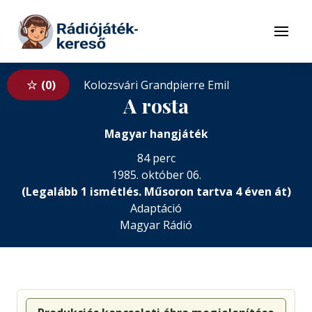
Tovább a navigációhoz
Tovább a tartalomhoz
Menü
0
Kolozsvári Grandpierre Emil
A rosta
Magyar hangjáték
84 perc
1985. október 06.
(Legalább 1 ismétlés. Műsoron tartva 4 éven át)
Adaptáció
Magyar Rádió