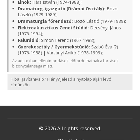
Elnök:
Hárs István (1974-1988);
Dramaturg-igazgató (Drámai Osztály):
Bozó
László (1979-1989);
Dramaturgia főrendező:
Bozó László (1979-1989);
Elektroakusztikus Zenei Stúdió:
Decsényi János
(1975-1994);
Falurádió:
Simon Ferenc (1967-1988);
Gyerekosztály / Gyermekstúdió:
Szabó Éva (?)
(1976-1988) | Varsányi Anikó (1978-1999);
Az adatokban ellentmondások előfordulhatnak a források
bizonytalansága miatt.
Hiba? Javítanivaló? Hiány? Jelezd a nyitólap alján levő
címünkön.
© 2026 All rights reserved.