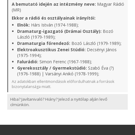
A bemutató idején az intézmény neve:
Magyar Rádió
(MR)
Ekkor a rádió és osztályainak irányítói:
Elnök:
Hárs István (1974-1988);
Dramaturg-igazgató (Drámai Osztály):
Bozó
László (1979-1989);
Dramaturgia főrendező:
Bozó László (1979-1989);
Elektroakusztikus Zenei Stúdió:
Decsényi János
(1975-1994);
Falurádió:
Simon Ferenc (1967-1988);
Gyerekosztály / Gyermekstúdió:
Szabó Éva (?)
(1976-1988) | Varsányi Anikó (1978-1999);
Az adatokban ellentmondások előfordulhatnak a források
bizonytalansága miatt.
Hiba? Javítanivaló? Hiány? Jelezd a nyitólap alján levő
címünkön.