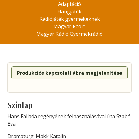
Adaptáció
Hangjáték
Rádiójáték gyermekeknek
Magyar Rádió
Magyar Rádió Gyermekrádió
Produkciós kapcsolati ábra megjelenítése
Színlap
Hans Fallada regényének felhasználásával írta Szabó
Éva
Dramaturg: Makk Katalin