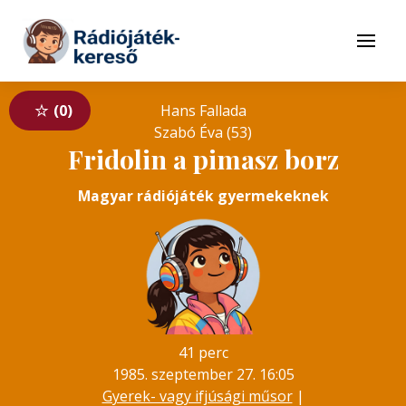
Tovább a navigációhoz
Tovább a tartalomhoz
Menü
0
Hans Fallada
Szabó Éva (53)
Fridolin a pimasz borz
Magyar rádiójáték gyermekeknek
41 perc
1985. szeptember 27. 16:05
Gyerek- vagy ifjúsági műsor
|