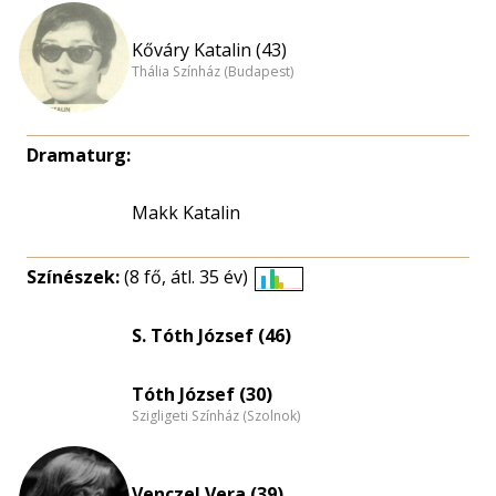
Kőváry Katalin (43)
Thália Színház (Budapest)
Dramaturg:
Makk Katalin
Színészek:
(8 fő, átl. 35 év)
Életkori
eloszlás
S. Tóth József (46)
nagyítása
Tóth József (30)
Szigligeti Színház (Szolnok)
Venczel Vera (39)