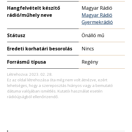
Hangfelvételt készítő
Magyar Rádió
rádió/műhely neve
Magyar Rádió
Gyermekrádió
Státusz
Önálló mű
Eredeti korhatári besorolás
Nincs
Forrásmű típusa
Regény
Létrehozva: 2023. 02. 28.
Ez az oldal létrehozása óta még nem volt átnézve, ezért
lehetséges, hogy a szereposztás hiányos vagy a bemutató
dátuma valójában ismétlés. Kutatói használat esetén
rádióújságból ellenőrizendő.