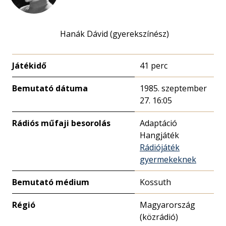
Hanák Dávid (gyerekszínész)
Játékidő
41 perc
Bemutató dátuma
1985. szeptember
27. 16:05
Rádiós műfaji besorolás
Adaptáció
Hangjáték
Rádiójáték
gyermekeknek
Bemutató médium
Kossuth
Régió
Magyarország
(közrádió)