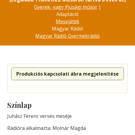
Gyerek- vagy ifjúsági műsor
|
Adaptáció
Mesejáték
Magyar Rádió
Magyar Rádió Gyermekrádió
Produkciós kapcsolati ábra megjelenítése
Színlap
Juhász Ferenc verses meséje
Rádióra alkalmazta: Molnár Magda