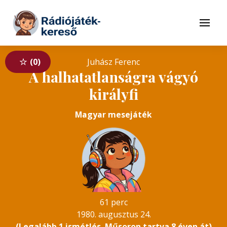
Tovább a navigációhoz
Tovább a tartalomhoz
Menü
0
Juhász Ferenc
A halhatatlanságra vágyó
királyfi
Magyar mesejáték
61 perc
1980. augusztus 24.
(Legalább 1 ismétlés. Műsoron tartva 8 éven át)