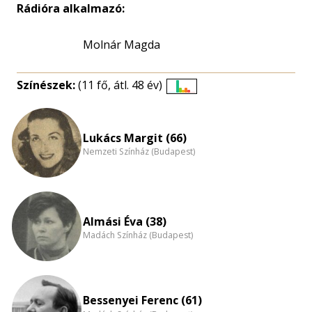
Rádióra alkalmazó:
Molnár Magda
Színészek:
(11 fő, átl. 48 év)
Életkori
eloszlás
nagyítása
Lukács Margit (66)
Nemzeti Színház (Budapest)
Almási Éva (38)
Madách Színház (Budapest)
Bessenyei Ferenc (61)