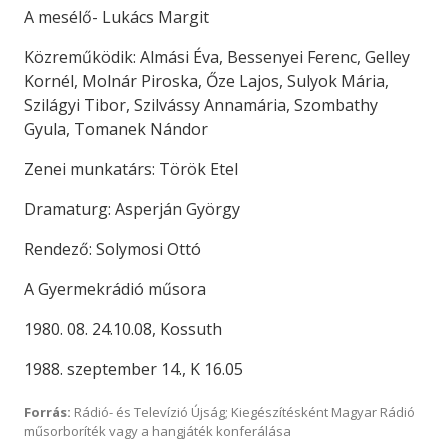
A mesélő- Lukács Margit
Közreműködik: Almási Éva, Bessenyei Ferenc, Gelley
Kornél, Molnár Piroska, Őze Lajos, Sulyok Mária,
Szilágyi Tibor, Szilvássy Annamária, Szombathy
Gyula, Tomanek Nándor
Zenei munkatárs: Török Etel
Dramaturg: Asperján György
Rendező: Solymosi Ottó
A Gyermekrádió műsora
1980. 08. 24.10.08, Kossuth
1988. szeptember 14., K 16.05
Forrás:
Rádió- és Televízió Újság; Kiegészítésként Magyar Rádió
műsorboríték vagy a hangjáték konferálása