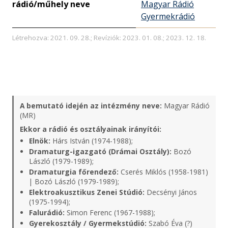
rádió/műhely neve
Magyar Rádió
Gyermekrádió
Létrehozva: 2021. 09. 28.; Revíziók: 2023. 01. 08.; 2023. 12. 18.
A bemutató idején az intézmény neve:
Magyar Rádió
(MR)
Ekkor a rádió és osztályainak irányítói:
Elnök:
Hárs István (1974-1988);
Dramaturg-igazgató (Drámai Osztály):
Bozó
László (1979-1989);
Dramaturgia főrendező:
Cserés Miklós (1958-1981)
| Bozó László (1979-1989);
Elektroakusztikus Zenei Stúdió:
Decsényi János
(1975-1994);
Falurádió:
Simon Ferenc (1967-1988);
Gyerekosztály / Gyermekstúdió:
Szabó Éva (?)