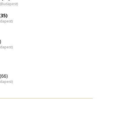
z (Budapest)
(35)
udapest)
)
udapest)
(66)
udapest)