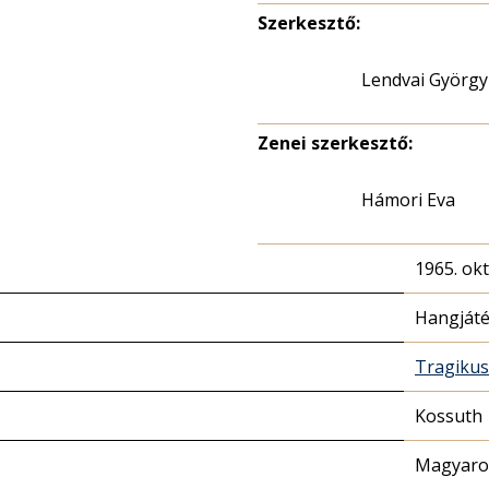
Szerkesztő:
Lendvai György
Zenei szerkesztő:
Hámori Eva
1965. ok
Hangját
Tragikus
Kossuth
Magyaror