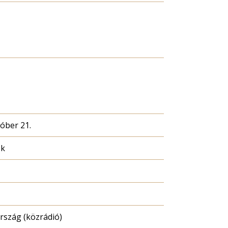
tóber 21.
ék
szág (közrádió)