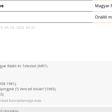
ve
Magyar 
Önálló 
3. 09. 20.; 2023. 09. 22.
yar Rádió és Televízió (MRT)
958-1981);
yörgyné (?) Venczel István? (1965);
3);
rások bizonytalansága miatt.
evő címünkön.