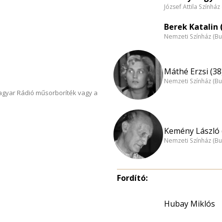
József Attila Színhá
Berek Katalin 
Nemzeti Színház (B
Máthé Erzsi (38
Nemzeti Színház (B
Magyar Rádió műsorboríték vagy a
Kemény László 
Nemzeti Színház (B
Fordító:
Hubay Miklós