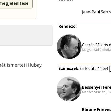
 megjelenítése
Jean-Paul Sartr
Rendező:
Cserés Miklós dr
Magyar Rádió (Buda
ámát ismerteti Hubay
Színészek:
(5 fő, átl. 44 év)
Bessenyei Fere
Madách Színház (Bu
Bárány Frigyes