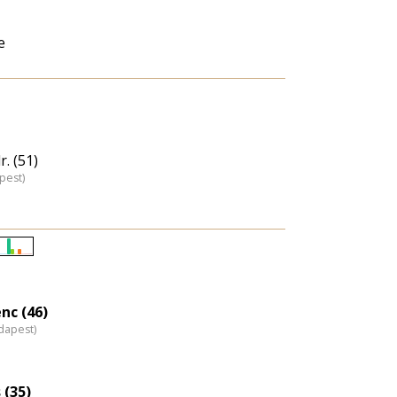
e
. (51)
pest)
Életkori
eloszlás
nagyítása
nc (46)
dapest)
 (35)