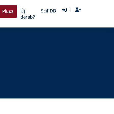
|
Új
ScifiDB
Plusz
darab?