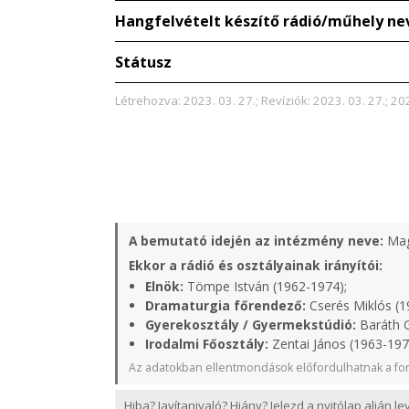
Hangfelvételt készítő rádió/műhely ne
Státusz
Létrehozva: 2023. 03. 27.; Revíziók: 2023. 03. 27.; 202
A bemutató idején az intézmény neve:
Mag
Ekkor a rádió és osztályainak irányítói:
Elnök:
Tömpe István (1962-1974);
Dramaturgia főrendező:
Cserés Miklós (1
Gyerekosztály / Gyermekstúdió:
Baráth G
Irodalmi Főosztály:
Zentai János (1963-197
Az adatokban ellentmondások előfordulhatnak a for
Hiba? Javítanivaló? Hiány? Jelezd a nyitólap alján l