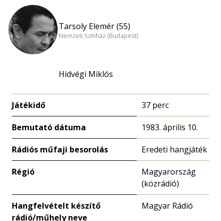
Tarsoly Elemér (55)
Nemzeti Színház (Budapest)
Hidvégi Miklós
Játékidő
37 perc
Bemutató dátuma
1983. április 10.
Rádiós műfaji besorolás
Eredeti hangjáték
Régió
Magyarország
(közrádió)
Hangfelvételt készítő
Magyar Rádió
rádió/műhely neve