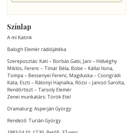
Színlap
A mi Katink
Balogh Elemér rádiójátéka
Szereposztás: Kati – Borbás Gabi, Jani – Hídvéghy
Miklós, Ferenc – Tímár Béla, Böbe – Kállai Ilona,
Tompa – Bessenyei Ferenc, Magduska – Csongrádi
Kata, Eszti – Rátonyi Hajnalka, Rózsi – Jancsó Sarolta,
Rendőrtiszt – Tarsoly Elemér
Zenei munkatárs: Török Etel
Dramaturg: Asperján György
Rendező: Turián György
1983.04.10. 17.30, Petőfi, 37 perc