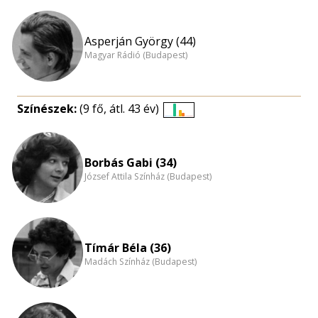
Asperján György (44)
Magyar Rádió (Budapest)
Színészek:
(9 fő, átl. 43 év)
Életkori
eloszlás
nagyítása
Borbás Gabi (34)
József Attila Színház (Budapest)
Tímár Béla (36)
Madách Színház (Budapest)