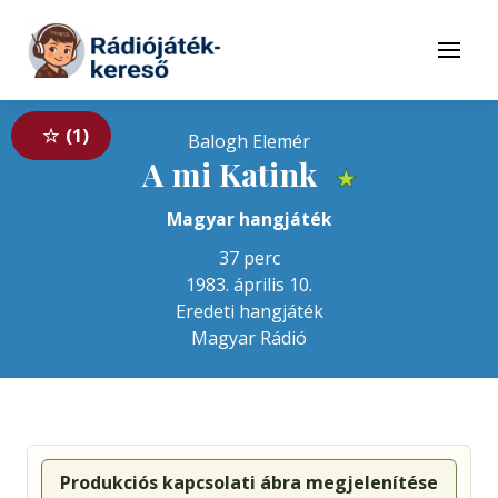
Tovább a navigációhoz
Tovább a tartalomhoz
Menü
1
Balogh Elemér
A mi Katink
★
Magyar hangjáték
37 perc
1983. április 10.
Eredeti hangjáték
Magyar Rádió
Produkciós kapcsolati ábra megjelenítése