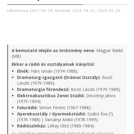
Létrehozva: 2021. 09. 28.; Revíziók: 2024. 04. 05.; 2026. 05. 26.
A bemutató idején az intézmény neve:
Magyar Rádió
(MR)
Ekkor a rádió és osztályainak irányítói:
Elnök:
Hárs István (1974-1988);
Dramaturg-igazgató (Drámai Osztály):
Bozó
László (1979-1989);
Dramaturgia főrendező:
Bozó László (1979-1989);
Elektroakusztikus Zenei Stúdió:
Decsényi János
(1975-1994);
Falurádió:
Simon Ferenc (1967-1988);
Gyerekosztály / Gyermekstúdió:
Szabó Éva (?)
(1976-1988) | Varsányi Anikó (1978-1999);
Rádiószínház:
Lékay Ottó (1980-1984);
Az adatokban ellentmondások előfordulhatnak a források