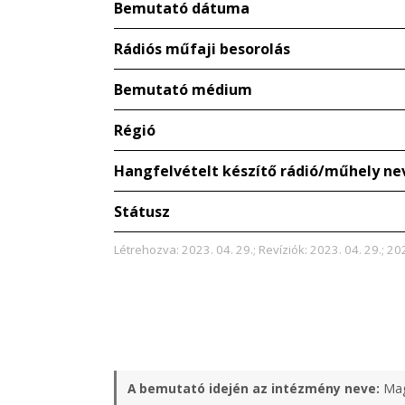
Bemutató dátuma
Rádiós műfaji besorolás
Bemutató médium
Régió
Hangfelvételt készítő rádió/műhely ne
Státusz
Létrehozva: 2023. 04. 29.; Revíziók: 2023. 04. 29.; 20
A bemutató idején az intézmény neve:
Mag