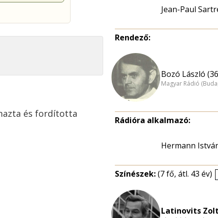
Jean-Paul Sartr
Rendező:
Bozó László (36
Magyar Rádió (Buda
mazta és fordította
Rádióra alkalmazó:
Hermann Istvá
Színészek:
(7 fő, átl. 43 év)
Latinovits Zol