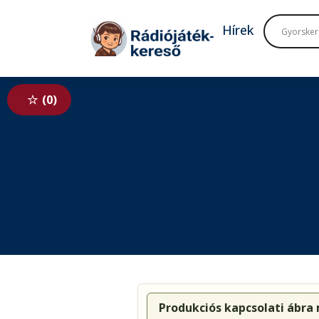
Tovább a navigációhoz
Tovább a tartalomhoz
Hírek
0
Produkciós kapcsolati ábra