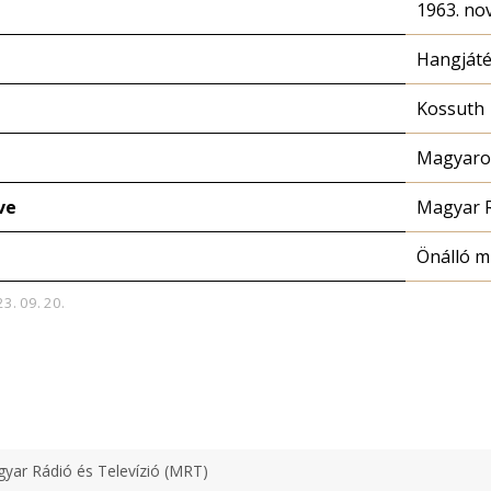
1963. no
Hangját
Kossuth
Magyaror
ve
Magyar 
Önálló 
23. 09. 20.
yar Rádió és Televízió (MRT)