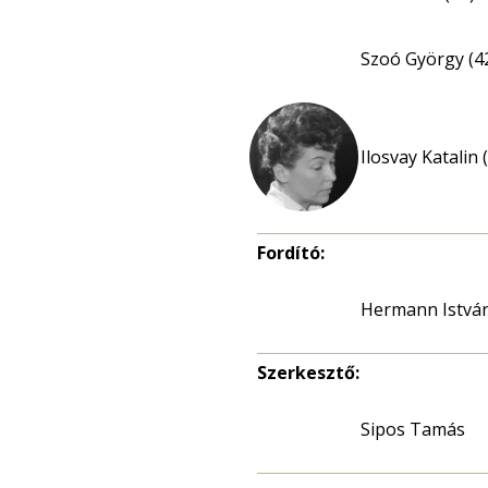
Szoó György (4
Ilosvay Katalin 
Fordító:
Hermann Istvá
Szerkesztő:
Sipos Tamás