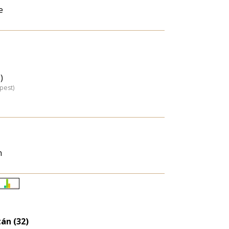
e
)
pest)
n
Életkori
eloszlás
nagyítása
tán (32)