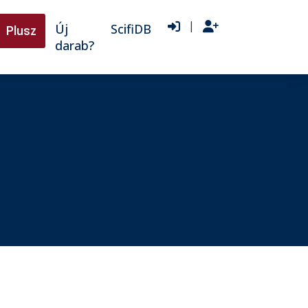
|
Új
ScifiDB
Plusz
darab?