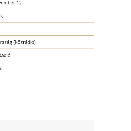
vember 12.
ék
szág (közrádió)
Rádió
mű