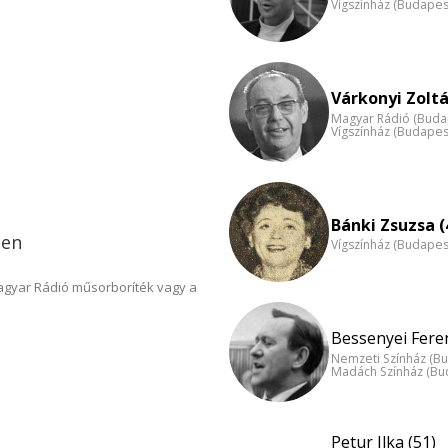
Vígszínház (Budapes
Várkonyi Zoltá
Magyar Rádió (Buda
Vígszínház (Budapes
Bánki Zsuzsa (
ben
Vígszínház (Budapes
Magyar Rádió műsorboríték vagy a
Bessenyei Feren
Nemzeti Színház (B
Madách Színház (Bu
Petur Ilka (51)