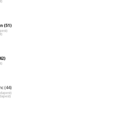
t)
n (51)
pest)
t)
42)
t)
c (44)
udapest)
dapest)